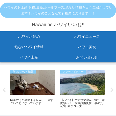
ハワイのお土産,お得,最新,ホールフーズ,危ない情報を日々ご紹介してい
ます！ハワイのことなんでも相談にのります！！
Hawaii-ne ハワイいいね!!
ハワイお勧め
ハワイニュース
危ないハワイ情報
ハワイ美女
ハワイ土産
お問い合わせ
危ないハワイ情報
アクティビティー
お
に
KCC近くの公衆トイレが、正直す
【ハワイ】ハナウマ湾が8月に一時
ワ
？
ごいことになっています…
閉鎖へ！下水道設備更新工事のた
方
め9日間クローズ