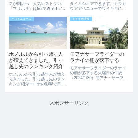
スが閉店へ｜人気レストラン
タイムシェアできます。カラカ
「マリポサ」は5/2で終了ホノル
ウアアベニューでワイキキに入
ルのショッピングの中心地、ア
ったすぐの場所、旧ナイキタウ
ラモアナセンターにある高級デ
ンの場所で2022年9月より工事
ハワイニュース
おすすめ情報
パートニーマン・マーカス
が始まっています。この場所に
（Neiman Marcus）が閉店する
は、マリオットの新しいタイム
ことが発表されました。運営会
シェアができる予定です。以前
社のS...
ナイキタウン...
ホノルルから引っ越す人
モアナサーフライダーの
が増えてきました、引っ
ラナイの柵が落下する
越し先のランキング紹介
モアナサーフライダーのラナイ
の柵が落下する火曜日の午後
ホノルルから引っ越す人が増え
（2024/1/30）モアナ・サーフラ
てきました、引っ越し先のラン
イダー・ホテルのラナイの柵が
キング紹介コロナの影響で日本
落下しました。2人が軽い怪我
からの観光客が制限されている
をしたとのことです。1901年に
中、ハワイに住んでいた人で日
創業したモアナ サーフライダ
本に帰国したり、アメリカ本土
ー、建物の老朽化が進んでいる
スポンサーリンク
に引っ越していく人が多くいま
ので...
した。現在では、逆に、アメリ
カ本土からホノル...