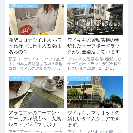
新型コロナウイルス
ハワイニュース
新型コロナウイルス ハワ
ワイキキの警察署横の全
イ旅行中に日本人差別は
焼したサーフボードラッ
あるの？
クが完全復活しています
新型コロナウイルス ハワイ旅行
ワイキキの警察署横の全焼した
中に日本人差別はあるの？新型
サーフボードラックが完全復活
コロナウイルスの影響でハワイ
しています2020年2月27日
の観光業も大きな打撃を受けて
8:20PMごろの火災で、ワイキキ
います。「新型コロナウイルス
の警察署の裏の約525枚のサー
ハワイニュース
ハワイニュース
の空港＆飛行機の中の状況」に
フボードラックが全焼しまし
ついてハワイ旅行者の方のコメ
た。（火事の発生の際に撮影さ
ントを紹介しましたが、その中
れた男性の監視画像を公開した
で「ハワイ旅行...
が、犯人...
アラモアナのニーマン・
ワイキキ、マリオットの
マーカスが閉店へ｜人気
新しいタイムシェアでき
レストラン「マリポサ」
ます。
は5/2で終了
アラモアナのニーマン・マーカ
ワイキキ、マリオットの新しい