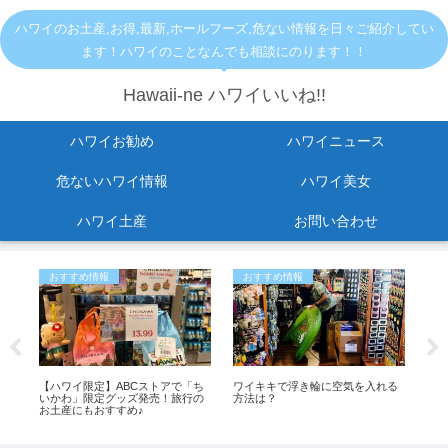
ハワイのお土産,お得,最新,ホールフーズ,危ない情報を日々ご紹介してい
ます！ハワイのことなんでも相談にのります！！
Hawaii-ne ハワイいいね!!
ハワイお勧め
ハワイニュース
危ないハワイ情報
ハワイ美女
ハワイ土産
お問い合わせ
おすすめ情報
おすすめ情報
ひ
オ
【ハワイ限定】ABCストアで「ち
ワイキキで浮き輪に空気を入れる
「
バッ
いかわ」限定グッズ発売！旅行の
方法は？
よ
お土産にもおすすめ♪
も
イ