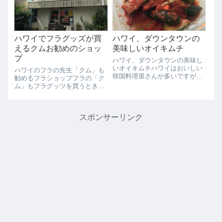
か？ポケモンファンはもちろ
止などのニュースが連日報道さ
ん、カカアコの最新イ...
れています。そ...
ハワイでフラグッズが買
ハワイ、ダウンタウンの
えるクムお勧めのショッ
美味しいオイキムチ
プ
ハワイ、ダウンタウンの美味し
いオイキムチハワイはおいしい
ハワイのフラの先生「クム」も
韓国料理屋さんが多いですが、
勧めるフラショップフラの「ク
おいしいキムチもいっぱいあり
ム」もフラグッツを買うときは
ます。最近の一番のお勧めのキ
ここに行きなさいとお勧めする
ムチ屋さんは、ダウンタウンに
のは、こちらの2店舗です。日
あるPacific Liquor & Grocery
本でフラを習っている方は、
Storeです。お...
スポンサーリンク
MUST GOですね。J&L Trading
Houseワイキキから車で1...