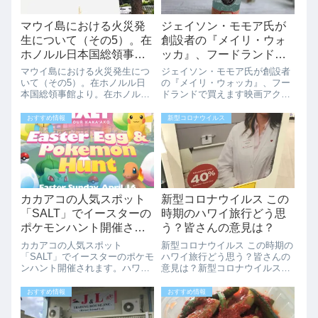
マウイ島における火災発
ジェイソン・モモア氏が
生について（その5）。在
創設者の『メイリ・ウォ
ホノルル日本国総領事館
ッカ』、フードランドで
より。
買えます
マウイ島における火災発生につ
ジェイソン・モモア氏が創設者
いて（その5）。在ホノルル日
の『メイリ・ウォッカ』、フー
本国総領事館より。在ホノルル
ドランドで買えます映画アクア
日本国総領事館より注意喚起の
マン、ハワイ州ホノルル生まれ
メールが届きましたので紹介し
のジェイソン・モモア氏が創設
おすすめ情報
新型コロナウイルス
ます。「マウイ島における火災
者の一人となっている『メイ
発生について（その5）」の注
リ・ウォッカ』がハワイ、フー
意喚起がありました。●８月１
ドランドで購入できます。ジェ
９日、グリーン・...
イソン・モモアは、...
カカアコの人気スポット
新型コロナウイルス この
「SALT」でイースターの
時期のハワイ旅行どう思
ポケモンハント開催され
う？皆さんの意見は？
ます。4/16(日曜日)
カカアコの人気スポット
新型コロナウイルス この時期の
「SALT」でイースターのポケモ
ハワイ旅行どう思う？皆さんの
ンハント開催されます。ハワイ
意見は？新型コロナウイルスの
では、まだまだポケモンGOの
影響でハワイ旅行をどうするか
人気はありますよ。人気のカカ
悩まれている方も多いと思いま
おすすめ情報
おすすめ情報
アコで、イースターエッグにポ
す。ハワイでは新型コロナウイ
ケモンハントをやってみません
ルスの影響によるイベントの中