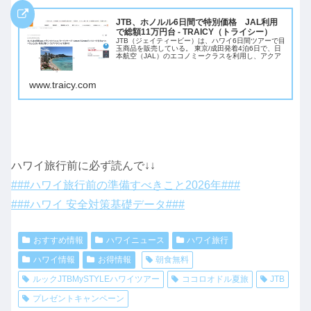
JTB、ホノルル6日間で特別価格 JAL利用
で総額11万円台 - TRAICY（トライシー）
JTB（ジェイティービー）は、ハワイ6日間ツアーで目
玉商品を販売している。 東京/成田発着4泊6日で、日
本航空（JAL）のエコノミークラスを利用し、アクア
www.traicy.com
ハワイ旅行前に必ず読んで↓↓
###ハワイ旅行前の準備すべきこと2026年###
###ハワイ 安全対策基礎データ###
おすすめ情報
ハワイニュース
ハワイ旅行
ハワイ情報
お得情報
朝食無料
ルックJTBMySTYLEハワイツアー
ココロオドル夏旅
JTB
プレゼントキャンペーン