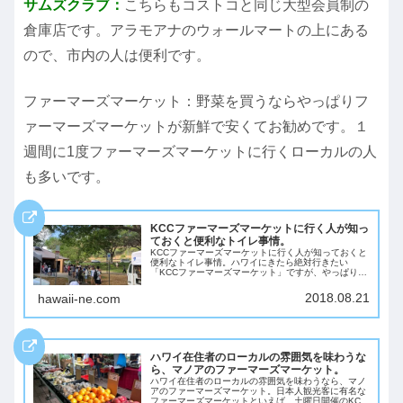
サムズクラブ：
こちらもコストコと同じ大型会員制の
倉庫店です。アラモアナのウォールマートの上にある
ので、市内の人は便利です。
ファーマーズマーケット：野菜を買うならやっぱりフ
ァーマーズマーケットが新鮮で安くてお勧めです。１
週間に1度ファーマーズマーケットに行くローカルの人
も多いです。
KCCファーマーズマーケットに行く人が知っ
ておくと便利なトイレ事情。
KCCファーマーズマーケットに行く人が知っておくと
便利なトイレ事情。ハワイにきたら絶対行きたい
「KCCファーマーズマーケット」ですが、やっぱり大
人気です。最新のハワイフードが勢揃いしているの
で、ここに行けばハワイの流行もわかります。ただ、
2018.08.21
hawaii-ne.com
人...
ハワイ在住者のローカルの雰囲気を味わうな
ら、マノアのファーマーズマーケット。
ハワイ在住者のローカルの雰囲気を味わうなら、マノ
アのファーマーズマーケット。日本人観光客に有名な
ファーマーズマーケットといえば、土曜日開催のKCC