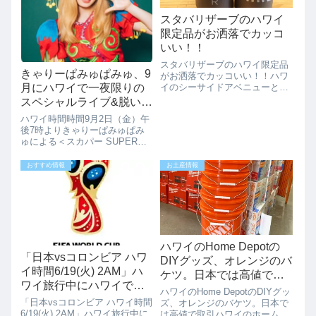
スタバリザーブのハワイ
限定品がお洒落でカッコ
いい！！
スタバリザーブのハワイ限定品
きゃりーぱみゅぱみゅ、9
がお洒落でカッコいい！！ハワ
月にハワイで一夜限りの
イのシーサイドアベニューとク
ヒオの角にあるハワイ１号店の
スペシャルライブ&脱いだ
ワイキキスターバックスリザー
ら実はすごいんです！！
ハワイ時間時間9月2日（金）午
ブ。今まではハワイ限定商品は
後7時よりきゃりーぱみゅぱみ
置いていませんでしたが、最
ゅによる＜スカパー SUPER
近、お洒落なハワイ限定グッツ
LIVE “KPP 5iVE YEARS
が登場しています。...
PREMIUM LIVE in HAWAII”＞
おすすめ情報
お土産情報
が開催されます。これに向けて
のトレーニング？なのか、ほん
とは...
ハワイのHome Depotの
「日本vsコロンビア ハワ
DIYグッズ、オレンジのバ
イ時間6/19(火) 2AM」ハ
ケツ。日本では高値で取
ワイ旅行中にハワイでワ
引
ハワイのHome DepotのDIYグッ
ールドカップを観る方法
「日本vsコロンビア ハワイ時間
ズ、オレンジのバケツ。日本で
は？
6/19(火) 2AM」ハワイ旅行中に
は高値で取引ハワイのホームセ