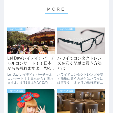
おすすめ情報
おすすめ情報
Lei Day(レイデイ）バーチ
ハワイでコンタクトレン
ャルコンサート！！日本
ズを安く簡単に買う方法
からも観れますよ。#おう
とは
ちでハワイ
Lei Day(レイデイ）バーチャル
ハワイでコンタクトレンズを安
コンサート！！日本からも観れ
く簡単に買う方法とはハワイに
ますよ。5月1日はMAY DAYで
は留学や、３ヶ月の旅行滞在な
すが、ハワイでは、Lei Dayと呼
ど長期滞在をする人も増えてき
ばれていて毎年色々なイベント
ています。ハワイでコンタクレ
おすすめ情報
おすすめ情報
が開催されていました。今年は
ンズがなくなったりして、購入
残念ながら、実際のイベントは
しなくならなくてはいけなくな
少ないですが、ハワイア...
ったらどうしますか？ハワイで
は、日本とは同じ...