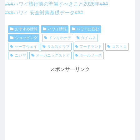
###ハワイ旅行前の準備すべきこと2026年###
###ハワイ 安全対策基礎データ###
おすすめ情報
ハワイ情報
ハワイに住む
ショッピング
ドンキホーテ
タイムス
セーフウェイ
サムズクラブ
フードランド
コストコ
ニジヤ
オーガニックストア
ホールフーズ
スポンサーリンク