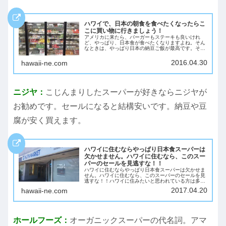
ハワイで、日本の朝食を食べたくなったらこ
こに買い物に行きましょう！
アメリカに来たら、バーガーもステーキも良いけれ
ど、やっぱり、日本食が食べたくなりますよね。そん
なときは、やっぱり日本の納豆ご飯が最高です。そん
は、日本人の味方のハワイの日経スーパーのお勧め
は、「ドンキホーテ」です。やっぱり、海外に住んで
2016.04.30
hawaii-ne.com
いて...
ニジヤ：
こじんまりしたスーパーが好きならニジヤが
お勧めです。セールになると結構安いです。納豆や豆
腐が安く買えます。
ハワイに住むならやっぱり日本食スーパーは
欠かせません。ハワイに住むなら、このスー
パーのセールを見逃すな！！
ハワイに住むならやっぱり日本食スーパーは欠かせま
せん。ハワイに住むなら、このスーパーのセールを見
逃すな！！ハワイに住みたいと思われている方は多い
と思いますが、実際に住むならやっぱり日本食スーパ
2017.04.20
hawaii-ne.com
ーは欠かせません。ハワイには日本人、日系人が多
く...
ホールフーズ：
オーガニックスーパーの代名詞。アマ