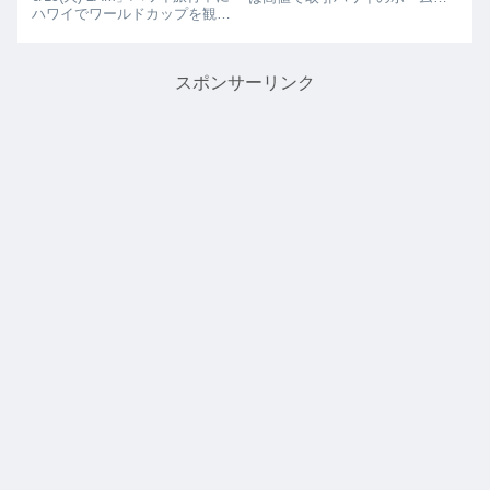
ハワイでワールドカップを観る
ンターのHOME DEPOTのオレ
方法は？日本vsコロンビア ハ
ンジのバケツ。バケツの使い方
ワイ時間6/19(火) 2AMついにワ
はそれぞれ、収納に、ごみ箱
ールドカップですね、ハワイ旅
に、これがあるだけで可愛くな
スポンサーリンク
行中でもやっぱり見たいという
りますね。これがあると何か
あなたはぜひチェッ...
と...