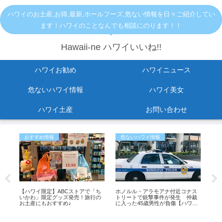
ハワイのお土産,お得,最新,ホールフーズ,危ない情報を日々ご紹介してい
ます！ハワイのことなんでも相談にのります！！
Hawaii-ne ハワイいいね!!
ハワイお勧め
ハワイニュース
危ないハワイ情報
ハワイ美女
ハワイ土産
お問い合わせ
おすすめ情報
危ないハワイ情報
お
転
【ハワイ限定】ABCストアで「ち
ホノルル・アラモアナ付近コナス
【
。
いかわ」限定グッズ発売！旅行の
トリートで銃撃事件が発生 仲裁
ルー
お土産にもおすすめ♪
に入った45歳男性が負傷【ハワイ
席
最新ニュース】
更