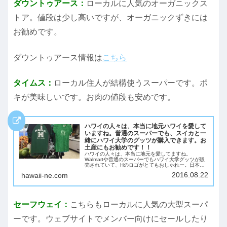
ダウントゥアース：
ローカルに人気のオーガニックス
トア。値段は少し高いですが、オーガニックずきには
お勧めです。
ダウントゥアース情報は
こちら
タイムス：
ローカル住人が結構使うスーパーです。ポ
キが美味しいです。お肉の値段も安めです。
ハワイの人々は、本当に地元ハワイを愛して
いますね。普通のスーパーでも、スイカと一
緒にハワイ大学のグッツが購入できます。お
土産にもお勧めです！！
ハワイの人々は、本当に地元を愛してますね。
Walmartや普通のスーパーでもハワイ大学グッツが販
売されていて、Hのロゴがとてもおしゃれー。日本へ
のお土産にいかかですか？スーパーでは、こんな感じ
2016.08.22
hawaii-ne.com
に、スイカの隣に売っていたりします。（笑）ハワ
イ...
セーフウェイ：
こちらもローカルに人気の大型スーパ
ーです。ウェブサイトでメンバー向けにセールしたり