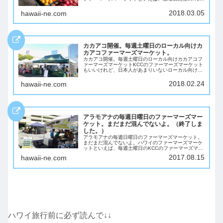
ファーマーズマーケットですが、もっとローカルの雰
囲気を楽しみたい方には、「マノアのファーマーズ...
2018.03.05
hawaii-ne.com
カカアコ開催。毎週土曜日のローカル向けカ
カアコファーマーズマーケット。
カカアコ開催。毎週土曜日のローカル向けカカアコフ
ァーマーズマーケットKCCのファーマーズマーケット
もいいけれど、日本人があまりいないローカル向けの
ファマーズマーケットを満喫したい。 そんな方におす
すめなのが、カカアコでやっているカカアコファ...
2018.02.24
hawaii-ne.com
アラモアナの毎週日曜日のファーマーズマー
ケット。まだまだ混んでないよ。（終了しま
した。）
アラモアナの毎週日曜日のファーマーズマーケット。
まだまだ混んでないよ。ハワイのファーマーズマーケ
ットといえば、毎週土曜日のKCCのファーマーズマー
ケットが有名ですが、土曜日を逃しても、日曜日のア
2017.08.15
hawaii-ne.com
ラモアナのファーマーズマーケットがありますよ。...
ハワイ旅行前に必ず読んで↓↓