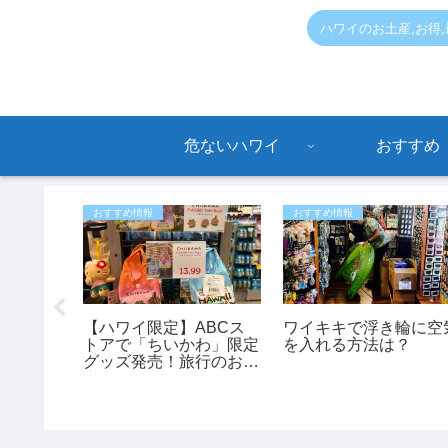
ハワイのお土産,お得
危ないハワイ
おすすめ
おすすめ情報
おすすめ情報
情報】8
【ハワイ限定】ABCス
ワイキキで浮き輪に空
aラウン
トアで「ちいかわ」限定
を入れる方法は？
ー1日乗
グッズ発売！旅行のお土
えるキャ
産にもおすすめ♪