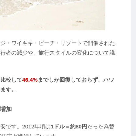
ッジ・ワイキキ・ビーチ・リゾートで開催された
旅行者の減少や、旅行スタイルの変化について議
と比較して
46.4%
までしか回復しておらず、ハワ
います。
増加
です。2012年頃は
1ドル＝約80円
だった為替