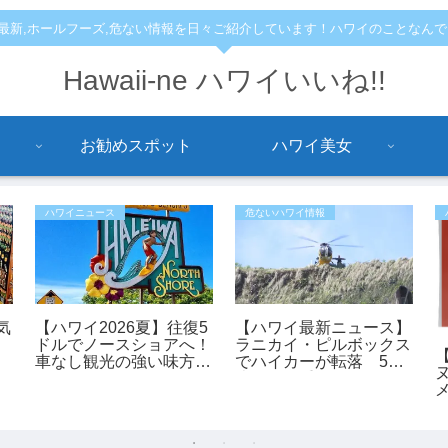
,最新,ホールフーズ,危ない情報を日々ご紹介しています！ハワイのことなん
Hawaii-ne ハワイいいね!!
お勧めスポット
ハワイ美女
ハワイニュース
危ないハワイ情報
気
【ハワイ2026夏】往復5
【ハワイ最新ニュース】
ドルでノースショアへ！
ラニカイ・ピルボックス
車なし観光の強い味方
でハイカーが転落 53
「ノースショア・フアカ
歳女性が重傷、ヘリで救
イ」シャトルが運行開
助（動画あり）
始！