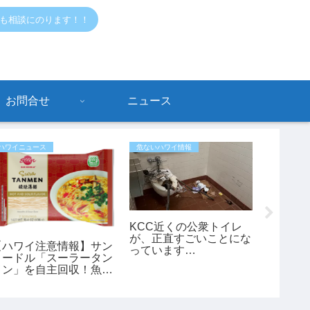
でも相談にのります！！
お問合せ
ニュース
ハワイニュース
危ないハワイ情報
危ないハワ
KCC近くの公衆トイレ
最新情
が、正直すごいことにな
行】ア
【ハワイ注意情報】サン
っています…
「サイ
ヌードル「スーラータン
過去最
メン」を自主回収！魚ア
タスが
レルギーの方は要注意