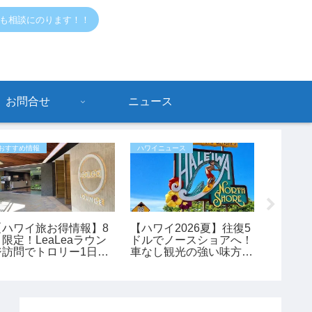
でも相談にのります！！
お問合せ
ニュース
おすすめ情報
ハワイニュース
おすすめ情
【ハワイ旅お得情報】8
【ハワイ2026夏】往復5
指原 莉
月限定！LeaLeaラウン
ドルでノースショアへ！
のおす
ジ訪問でトロリー1日乗
車なし観光の強い味方
ン、シ
車券が全員もらえるキャ
「ノースショア・フアカ
ンペーン開催中
イ」シャトルが運行開
始！