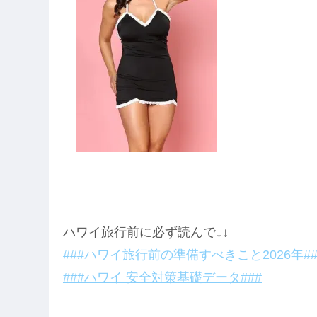
ハワイ旅行前に必ず読んで↓↓
###ハワイ旅行前の準備すべきこと2026年##
###ハワイ 安全対策基礎データ###