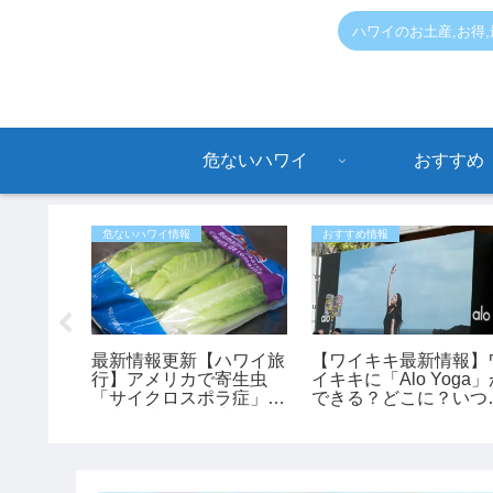
ハワイのお土産,お得
危ないハワイ
おすすめ
危ないハワイ情報
おすすめ情報
ABCス
最新情報更新【ハワイ旅
【ワイキキ最新情報】
わ」限定
行】アメリカで寄生虫
イキキに「Alo Yoga
行のお土
「サイクロスポラ症」が
できる？どこに？いつ
♪
過去最大規模の流行 レ
きる？
タスが感染源の可能性も