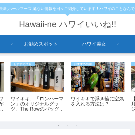
,最新,ホールフーズ,危ない情報を日々ご紹介しています！ハワイのことなん
Hawaii-ne ハワイいいね!!
お勧めスポット
ハワイ美女
おすすめ情報
おすすめ情報
ワ
ワイキキ、「ロンハーマ
ワイキキで浮き輪に空気
」が
ン」のオリジナルグッ
を入れる方法は？
で
ツ。The Rowのバッグも
あります。