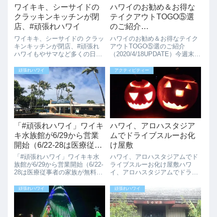
ワイキキ、シーサイドの
ハワイのお勧め＆お得な
クラッキンキッチンが閉
テイクアウトTOGO⑤選
店、#頑張れハワイ
のご紹介
（2020/04/18UPDATE）
ワイキキ、シーサイドの クラッ
ハワイのお勧め＆お得なテイク
キンキッチンが閉店、#頑張れ
アウトTOGO⑤選のご紹介
ハワイもやサマなど多くの日本
（2020/4/18UPDATE）今週末は
のテレビでも紹介されていた、
どこにする？ハワイのお得な
手づかみでシーフードを食べる
TOGO５選を独自の調査でご紹
頑張れハワイ
アクティビティー
「クラッキン・キッチン
介。（詳細はお店のインスタを
（Crackin' Kitchen）」が
チェックしてください。期限な
4/23/2021をもって閉店しま...
どに注意）ハワイのローカルレ
スト...
「#頑張れハワイ」ワイキ
ハワイ、アロハスタジア
キ水族館が6/29から営業
ムでドライブスルーお化
開始（6/22-28は医療従事
け屋敷
者の家族が無料）
「#頑張れハワイ」ワイキキ水
ハワイ、アロハスタジアムでド
族館が6/29から営業開始（6/22-
ライブスルーお化け屋敷ハワ
28は医療従事者の家族が無料）
イ、アロハスタジアムでドライ
6月16日から島間旅行者に対し
ブスルーのお化け屋敷が開催さ
て実施される自己隔離の解除さ
れます。地元の非営利団体（カ
頑張れハワイ
頑張れハワイ
れ、徐々に経済活動が戻りつつ
ネオヘのHabilitat）が主催して
あるハワイですが、6月29日
くれるこのドライブスルー形式
（月）からワイキキ水族館が再
のお化け屋敷は、屋外で6つの