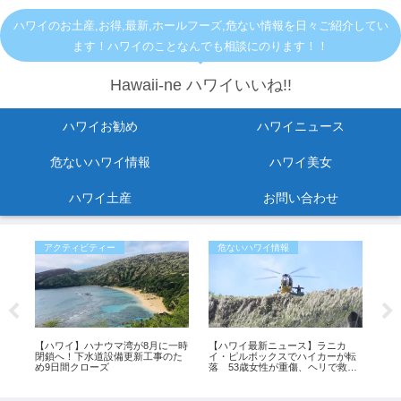
ハワイのお土産,お得,最新,ホールフーズ,危ない情報を日々ご紹介してい
ます！ハワイのことなんでも相談にのります！！
Hawaii-ne ハワイいいね!!
ハワイお勧め
ハワイニュース
危ないハワイ情報
ハワイ美女
ハワイ土産
お問い合わせ
アクティビティー
危ないハワイ情報
危
転
【ハワイ】ハナウマ湾が8月に一時
【ハワイ最新ニュース】ラニカ
ホ
。
閉鎖へ！下水道設備更新工事のた
イ・ピルボックスでハイカーが転
ト
め9日間クローズ
落 53歳女性が重傷、ヘリで救助
に入
（動画あり）
最