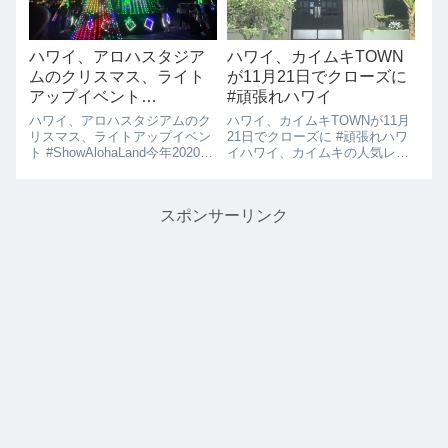
び...
恐ろしい...
ハワイ、アロハスタジア
ハワイ、カイムキTOWN
ムのクリスマス、ライト
が11月21日でクローズに
アップイベント
#頑張れハワイ
#ShowAlohaLand
ハワイ、アロハスタジアムのク
ハワイ、カイムキTOWNが11月
リスマス、ライトアップイベン
21日でクローズに #頑張れハワ
ト #ShowAlohaLand今年2020年
イハワイ、カイムキの人気レス
のハワイのクリスマスのライト
トランTOWNが11月21日をもっ
アップイベントは、アロハスタ
てクローズするというニュース
ジアムで行われている
がありました。タウンは16年前
スポンサーリンク
#ShowAlohaLand がお勧めで
の2005年にオープンしてカイム
す。車一台50ドル、...
キの中でも人気のあるお店...