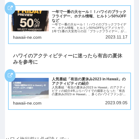
一年で一番の大セール！！ハワイのブラック
フライデー、ホテル情報、ヒルトン50%OFF
など
一年で一番の大セール！！ハワイのブラックフライデ
ー、ホテル情報、ヒルトン50%OFFなどアメリカで、
1年で1番の大安売りの日「ブラックフライデー」が近
づいてきました。アメリカ合では感謝祭（サンクスギ
2023.11.17
hawaii-ne.com
ビングデー）（11月の第4木曜日2023/...
ハワイのアクティビティーに迷ったら有吉の夏休
みを参考に
人気番組「有吉の夏休み2023 in Hawaii」の
アクティビティの紹介
人気番組「有吉の夏休み2023 in Hawaii」のアクティ
ビティの紹介4年ぶりハワイでの撮影となった「有吉
の夏休み2023 in Hawaii」、多くのハワイファンが見
たと思います。今回は、「有吉の夏休み2023 in
Hawaii」で...
2023.09.05
hawaii-ne.com