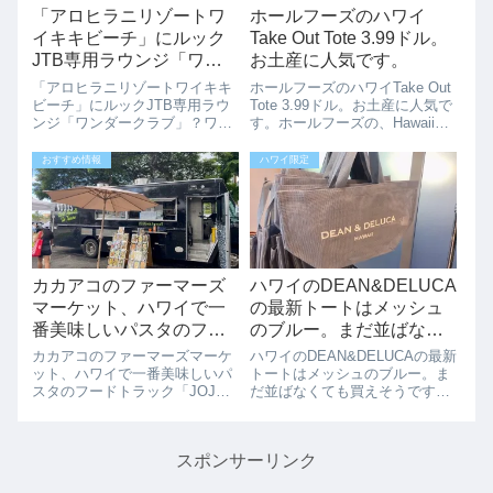
「アロヒラニリゾートワ
ホールフーズのハワイ
イキキビーチ」にルック
Take Out Tote 3.99ドル。
JTB専用ラウンジ「ワン
お土産に人気です。
ダークラブ」？
「アロヒラニリゾートワイキキ
ホールフーズのハワイTake Out
ビーチ」にルックJTB専用ラウ
Tote 3.99ドル。お土産に人気で
ンジ「ワンダークラブ」？ワイ
す。ホールフーズの、Hawaii
キキにある「アロヒラニリゾー
Take Out Toteが可愛いくて、お
トワイキキビーチ」にルック
値段も3.99ドルとお手頃でお土
おすすめ情報
ハワイ限定
JTB専用のラウンジ「ワンダー
産に人気になりそうです。ちょ
クラブ」ができました。アロヒ
っとしたお土産に、ばら撒き
ラニリゾートワイキキビーチ
土...
は、2018年に...
カカアコのファーマーズ
ハワイのDEAN&DELUCA
マーケット、ハワイで一
の最新トートはメッシュ
番美味しいパスタのフー
のブルー。まだ並ばなく
ドトラック「JOJA
ても買えそうです。
カカアコのファーマーズマーケ
ハワイのDEAN&DELUCAの最新
HAWAII」
ット、ハワイで一番美味しいパ
トートはメッシュのブルー。ま
スタのフードトラック「JOJA
だ並ばなくても買えそうです。
HAWAII」毎週土曜日に開催さ
人気のディーンアンドデルーカ
れているカカアコのファーマー
のハワイ限定トートですが、リ
ズマーケットの美味しいパスタ
ッツカールトン店で新しい「ブ
スポンサーリンク
のフードトラック「JOJA
ルーのメッシュ」のトートバッ
HAWAII」がお勧めです。フー
グが登場していました。メッシ