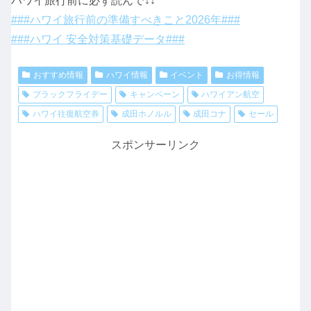
ハワイ旅行前に必ず読んで↓↓
###ハワイ旅行前の準備すべきこと2026年###
###ハワイ 安全対策基礎データ###
おすすめ情報
ハワイ情報
イベント
お得情報
ブラックフライデー
キャンペーン
ハワイアン航空
ハワイ往復航空券
成田ホノルル
成田コナ
セール
スポンサーリンク