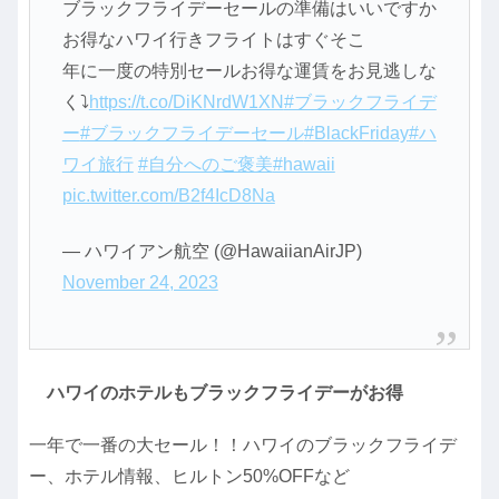
ブラックフライデーセールの準備はいいですか
お得なハワイ行きフライトはすぐそこ
年に一度の特別セールお得な運賃をお見逃しな
く⤵
https://t.co/DiKNrdW1XN
#ブラックフライデ
ー
#ブラックフライデーセール
#BlackFriday
#ハ
ワイ旅行
#自分へのご褒美
#hawaii
pic.twitter.com/B2f4IcD8Na
— ハワイアン航空 (@HawaiianAirJP)
November 24, 2023
ハワイのホテルもブラックフライデーがお得
一年で一番の大セール！！ハワイのブラックフライデ
ー、ホテル情報、ヒルトン50%OFFなど