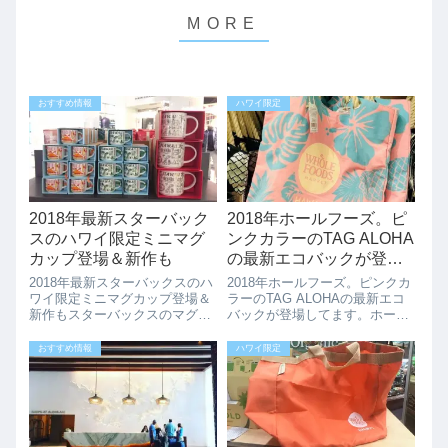
おすすめ情報
ハワイ限定
2018年最新スターバック
2018年ホールフーズ。ピ
スのハワイ限定ミニマグ
ンクカラーのTAG ALOHA
カップ登場＆新作も
の最新エコバックが登場
してます。
2018年最新スターバックスのハ
2018年ホールフーズ。ピンクカ
ワイ限定ミニマグカップ登場＆
ラーのTAG ALOHAの最新エコ
新作もスターバックスのマグカ
バックが登場してます。ホール
ップに新作が出ていたのでご紹
フーズに久々に新しいピンクカ
介です。新作は左側のミニマグ
ラーのエコバックが登場してい
おすすめ情報
ハワイ限定
カップ２種類と右側の白とゴー
ました。ピンクカーラーに水色
ルドのマグカップです。今まで
のモンステラの葉っぱとパイナ
大きなマグカップしかありませ
ップル、ハイビスカス柄がとっ
んでしたが、...
てもキ...