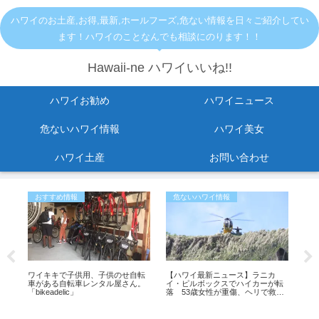
ハワイのお土産,お得,最新,ホールフーズ,危ない情報を日々ご紹介してい
ます！ハワイのことなんでも相談にのります！！
Hawaii-ne ハワイいいね!!
ハワイお勧め
ハワイニュース
危ないハワイ情報
ハワイ美女
ハワイ土産
お問い合わせ
おすすめ情報
危ないハワイ情報
危
オ
ワイキキで子供用、子供のせ自転
【ハワイ最新ニュース】ラニカ
KC
バッ
車がある自転車レンタル屋さん。
イ・ピルボックスでハイカーが転
ご
「bikeadelic」
落 53歳女性が重傷、ヘリで救助
（動画あり）