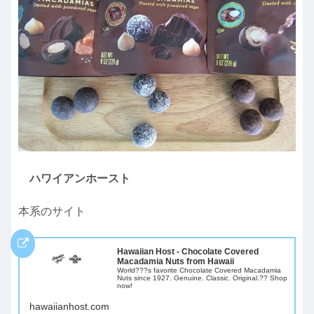
ハワイアンホースト
本系のサイト
Hawaiian Host - Chocolate Covered
Macadamia Nuts from Hawaii
World???s favorite Chocolate Covered Macadamia
Nuts since 1927. Genuine. Classic. Original.?? Shop
now!
hawaiianhost.com