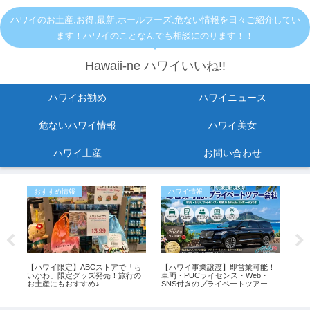
ハワイのお土産,お得,最新,ホールフーズ,危ない情報を日々ご紹介してい
ます！ハワイのことなんでも相談にのります！！
Hawaii-ne ハワイいいね!!
ハワイお勧め
ハワイニュース
危ないハワイ情報
ハワイ美女
ハワイ土産
お問い合わせ
おすすめ情報
ハワイ情報
危
し
【ハワイ限定】ABCストアで「ち
【ハワイ事業譲渡】即営業可能！
最
紹
いかわ」限定グッズ発売！旅行の
車両・PUCライセンス・Web・
リ
お土産にもおすすめ♪
SNS付きのプライベートツアー会
症
社
ス