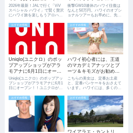
旅を楽しもう
ーもお早めに、
2026年最新！JALで行く「ViV
衝撃GW10連休のハワイ往復は
スペシャル ハワイ」で賢く贅沢
なんと50万円。ハワイのオプシ
にハワイ旅を楽しもうアロハ！
ョナルツアーもお早めに、先
ハワイ旅行を計画中のみなさん
週、日本で衝撃的なニュースが
に、今注目のパッケージツアー
報道されていました。なんと今
おすすめ情報
おすすめ情報
をご紹介します。JALパックか
年のゴールデンウィークのハワ
ら登場している「4～10月出発
イ旅行のお値段が50万以上もす
ViVスペシャル ハワイ」は...
るのだという。“価格高騰”ハワ
イ往復50...
Uniqlo(ユニクロ）のポッ
ハワイ初心者には、王道
プアップショップがアラ
のマカデミアナッツとブ
モアナに6月1日にオープ
ーツ＆キモズがお勧めで
ン！！
す。
Uniqlo(ユニクロ）のポップアッ
こちらの美女は、定番お土産
プショップがアラモアナに6月1
と、定番パンケーキをおさえて
日にオープン！！ユニクロがア
います。ハワイには、多くのリ
ラモアナにオープンするという
ピーターがいらっしゃいます
記事を書きましたが、ストアオ
が、ハワイにはじめて来たかた
おすすめ情報
おすすめ情報
ープンに先駆けてポップアップ
や初心者のかたには、お土産
ショップが6月1日オープンしま
は、マカデミアナッツ！！パン
す。前回の記事はこちらユニク
ケーキは、ブーツ＆キモズ！！
ロは...
がお勧めです。これは、...
ワイアラエ・カントリ