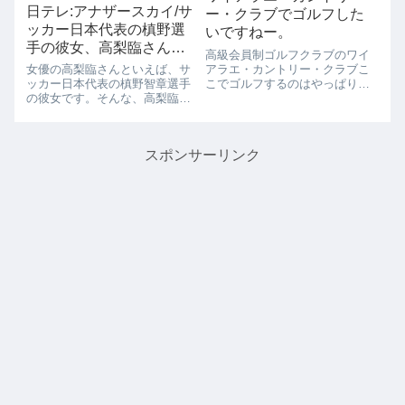
日テレ:アナザースカイ/サ
ー・クラブでゴルフした
ッカー日本代表の槙野選
いですねー。
手の彼女、高梨臨さんが
高級会員制ゴルフクラブのワイ
ハワイでフルマラソン走
アラエ・カントリー・クラブこ
女優の高梨臨さんといえば、サ
るよ。
こでゴルフするのはやっぱり憧
ッカー日本代表の槙野智章選手
れですね。あのソニー･オープ
の彼女です。そんな、高梨臨さ
ンの開催されるワイアラエ・カ
んが9月23日（金）11PMからの
ントリー・クラブゴルフは、 メ
アナザースカイに出演します
ンバーさんと一緒でないとプレ
よ。女優の高梨臨が『わたしの
スポンサーリンク
ーできない憧れのコースです。
ハワイの歩きかた』の映画撮影
私は、残念なが...
をした想い出の地ハワイへ行き
ます！！彼女...