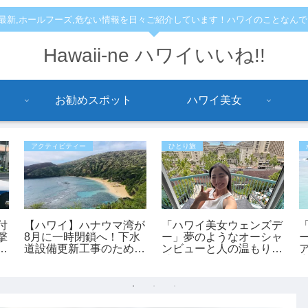
,最新,ホールフーズ,危ない情報を日々ご紹介しています！ハワイのことなん
Hawaii-ne ハワイいいね!!
お勧めスポット
ハワイ美女
アクティビティー
ひとり旅
付
【ハワイ】ハナウマ湾が
「ハワイ美女ウェンズデ
撃
8月に一時閉鎖へ！下水
ー」夢のようなオーシャ
っ
道設備更新工事のため9
ンビューと人の温もりに
日間クローズ
感動！あかねさんの1人
ハワイ滞在記