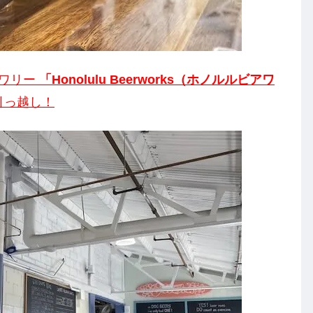
ュワリー
「Honolulu Beerworks（ホノルルビアワ
引っ越し！