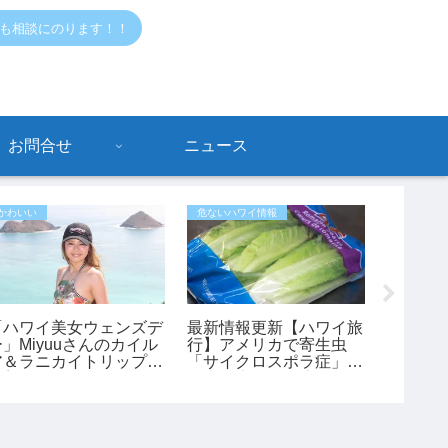
でも相談にのります！！
お問合せ
ニュース
かわいい
危ないハワイ情報
危ないハワ
「ハワイ美女ウェンズデ
最新情報更新【ハワイ旅
KCC近
ー」Miyuuさんのカイル
行】アメリカで寄生虫
が、正
ア＆ラニカイトリップに
「サイクロスポラ症」が
ってい
密着
過去最大規模の流行 レ
タスが感染源の可能性も