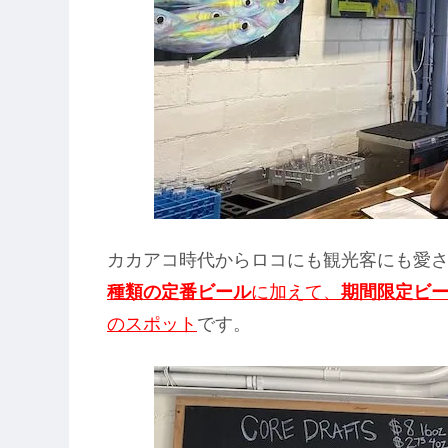
カカアコ時代からロコにも観光客にも愛
種類の定番ビール
に加えて、
期間限定ビ
のスポット
です。