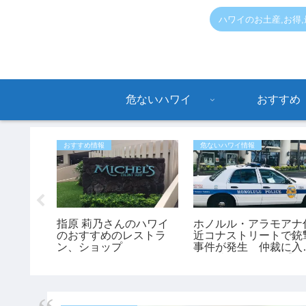
ハワイのお土産,お得
危ないハワイ
おすすめ
おすすめ情報
危ないハワイ情報
情報】ワ
指原 莉乃さんのハワイ
ホノルル・アラモアナ
Yoga」が
のおすすめのレストラ
近コナストリートで銃
？いつで
ン、ショップ
事件が発生 仲裁に入
た45歳男性が負傷【ハ
ワイ最新ニュース】