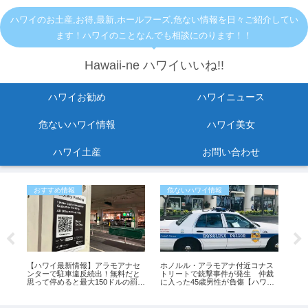
ハワイのお土産,お得,最新,ホールフーズ,危ない情報を日々ご紹介してい
ます！ハワイのことなんでも相談にのります！！
Hawaii-ne ハワイいいね!!
ハワイお勧め
ハワイニュース
危ないハワイ情報
ハワイ美女
ハワイ土産
お問い合わせ
おすすめ情報
危ないハワイ情報
ア
オ
【ハワイ最新情報】アラモアナセ
ホノルル・アラモアナ付近コナス
【
バッ
ンターで駐車違反続出！無料だと
トリートで銃撃事件が発生 仲裁
閉
思って停めると最大150ドルの罰金
に入った45歳男性が負傷【ハワイ
め9
も
最新ニュース】