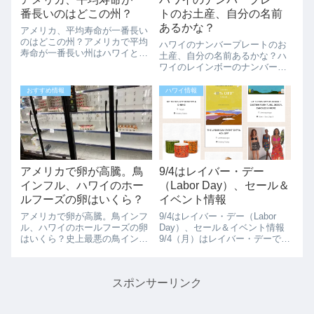
番長いのはどこの州？
トのお土産、自分の名前
あるかな？
アメリカ、平均寿命が一番長い
のはどこの州？アメリカで平均
ハワイのナンバープレートのお
寿命が一番長い州はハワイとい
土産、自分の名前あるかな？ハ
うニュースがありました。美し
ワイのレインボーのナンバープ
いビーチと素敵な夕日、ハワイ
レートのお土産、自分の名前が
の人々はアメリカの他の地域よ
あるとついつい嬉しくなります
おすすめ情報
ハワイ情報
りも大きなメリットを持ってい
ね。ハワイのお土産にお勧めで
ているので長生きするかもしれ
す。色々な使い方ができそう
ません.ハワイは...
な、ハワイのナンバープレート
こちらは、キーホル...
アメリカで卵が高騰。鳥
9/4はレイバー・デー
インフル、ハワイのホー
（Labor Day）、セール＆
ルフーズの卵はいくら？
イベント情報
アメリカで卵が高騰。鳥インフ
9/4はレイバー・デー（Labor
ル、ハワイのホールフーズの卵
Day）、セール＆イベント情報
はいくら？史上最悪の鳥インフ
9/4（月）はレイバー・デーで祝
ルエンザの影響でアメリカ全土
日になります。レイバー・デー
で卵の値段が上がり、在庫もか
の週末は色々なイベント、セー
なり少なくなっています。写真
ルがありますね。皆さんはどの
スポンサーリンク
はカハラモールのホールフーズ
ように過ごされますか？レイバ
の2023/1/16の状況です。いつも
ー・デーの週末のイベント、セ
はホー...
ー...