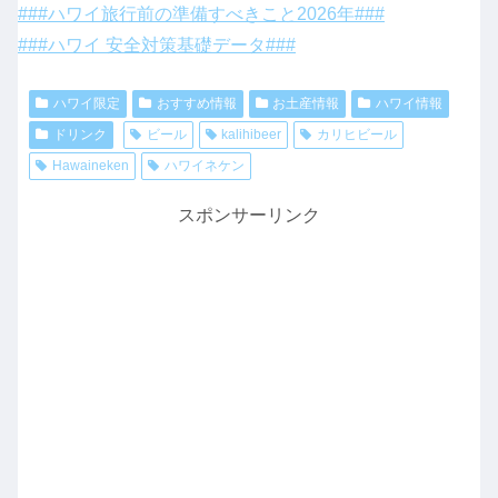
###ハワイ旅行前の準備すべきこと2026年###
###ハワイ 安全対策基礎データ###
ハワイ限定
おすすめ情報
お土産情報
ハワイ情報
ドリンク
ビール
kalihibeer
カリヒビール
Hawaineken
ハワイネケン
スポンサーリンク