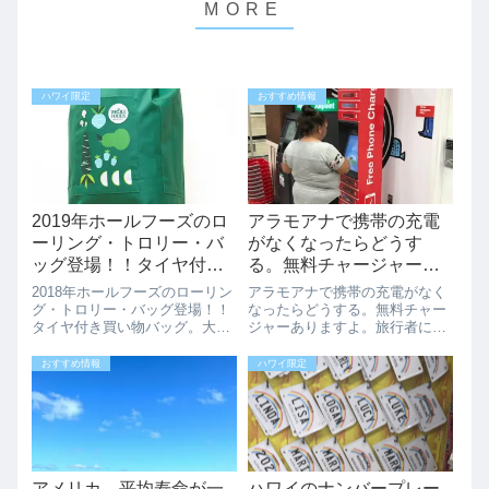
ハワイ限定
おすすめ情報
2019年ホールフーズのロ
アラモアナで携帯の充電
ーリング・トロリー・バ
がなくなったらどうす
ッグ登場！！タイヤ付き
る。無料チャージャーあ
買い物バッグ。大容量＆
りますよ。
2018年ホールフーズのローリン
アラモアナで携帯の充電がなく
楽に運べます。
グ・トロリー・バッグ登場！！
なったらどうする。無料チャー
タイヤ付き買い物バッグ。大容
ジャーありますよ。旅行者にと
量＆楽に運べます。こんなロー
ってアラモアナでのお買い物は
リング・トロリー・バッグを探
定番ですよね。携帯で買いたい
おすすめ情報
ハワイ限定
していた人はいなかったでしょ
ものをチェック、買いたい場所
うか？2018年新作ホールフーズ
をチェックなどなど携帯は今や
の「ローリング・トロリー・バ
旅行には欠かせません。でもい
ッグ」な...
ざという時に携帯...
アメリカ、平均寿命が一
ハワイのナンバープレー