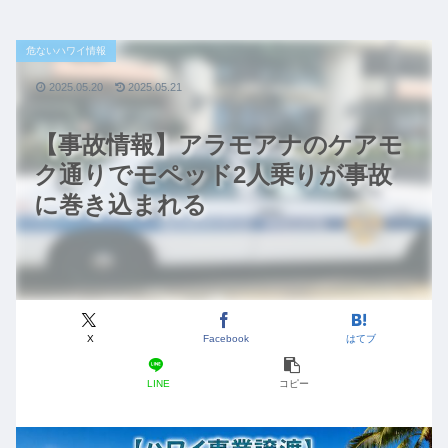
危ないハワイ情報
2025.05.20
2025.05.21
【事故情報】アラモアナのケアモ
ク通りでモペッド2人乗りが事故
に巻き込まれる
X
Facebook
はてブ
LINE
コピー