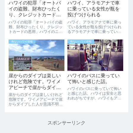
ハワイの犯罪「オートバ
ハワイ、アラモアナで車
イの盗難、財布ひったく
に乗っている女性が瓶を
り、クレジットカードの
投げつけられる
悪用」
ハワイの犯罪「オートバイの盗
ハワイ、アラモアナで車に乗っ
難、財布ひったくり、クレジッ
ている女性が瓶を投げつけられ
トカードの悪用」ハワイのニュ
るアラモアナで車に乗っている
ースで３件の事件の犯人を探し
27歳の女性に、瓶を投げつけた
ているという報道がありまし
として43歳の男が逮捕されまし
危ないハワイ情報
危ないハワイ情報
た。プナホウエリアでのバイク
た。9/25(日）の8:20頃、アラモ
の盗難、アラモアナエリアでの
アナのシェリダン ストリートで
自転車による財布のひったく
車の窓を開けていた27歳の女...
り、アラモアナのター...
崖からのダイブは楽しい
ハワイのバスに乗ってい
けれど危険です。ワイメ
て怖いと感じた話。
アビーチで崖からダイブ
ハワイのバスに乗っていて怖い
した人が意識不明の重体
と感じた話。ハワイは安全と思
崖からのダイブは楽しいけれど
われがちですが、ハワイもアメ
です。
危険です。ワイメアビーチで崖
リカで一歩間違えれば事件に巻
からダイブした人が意識不明の
き込まれることもあります。
重体です。ハワイでも人気のビ
「ザ世界仰天ニュース」でカカ
ーチ「ワイメアビーチ」で崖か
アコの日本人暴行事件が報道さ
らダイブした人が意識不明の重
れましたが、それをみて改めて
スポンサーリンク
体とのことです。ハワイは海に
ハワイの安全につい...
囲まれた島で、色々なビーチで
崖からジャンプを...