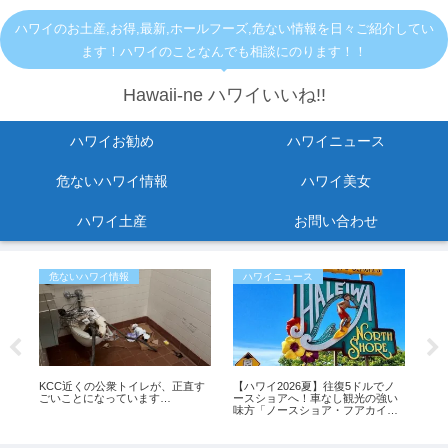
ハワイのお土産,お得,最新,ホールフーズ,危ない情報を日々ご紹介してい
ます！ハワイのことなんでも相談にのります！！
Hawaii-ne ハワイいいね!!
ハワイお勧め
ハワイニュース
危ないハワイ情報
ハワイ美女
ハワイ土産
お問い合わせ
危ないハワイ情報
ハワイニュース
お
！
KCC近くの公衆トイレが、正直す
【ハワイ2026夏】往復5ドルでノ
ワ
ごいことになっています…
ースショアへ！車なし観光の強い
方
会
味方「ノースショア・フアカイ」
シャトルが運行開始！