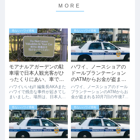
危ないハワイ情報
危ないハワイ情報
モアナルアガーデンの駐
ハワイ、ノースショアの
車場で日本人観光客がひ
ドールプランテーション
ったくりにあい、車でひ
のATMからお金が盗まれ
き逃げされる事件が発生
る
ハワイいいね!! 編集長AKAまた
ハワイ、ノースショアのドール
しました。（動画あり）
ハワイで残念な事件が起きてし
プランテーションのATMからお
まいました。場所は、日本人観
金が盗まれる10月7日の午後7時
光客に「日立の木」として人気
20分ごろ、ノースショアのドー
のあるモアナルアガーデンの駐
ルプランテーションのATMで2
危ないハワイ情報
危ないハワイ情報
車場です。モアナルアガーデン
人の泥棒がはいったというニュ
の駐車場で日本人観光客がひっ
ースが報道されていました。被
たくりにあい、車でひき逃げさ
害者がパトロール中に見つけま
れる事件が...
したが...