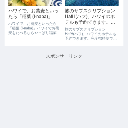
ハワイで、お蕎麦といっ
旅のサブスクリプション
たら「稲葉 (I-naba)」
HafH(ハフ)、ハワイのホ
テルも予約できます。完
ハワイで、お蕎麦といったら
全招待制で会員募集再開
「稲葉 (I-naba)」ハワイでお蕎
旅のサブスクリプション
麦をたべるならやっぱり稲葉 (I-
HafH(ハフ)、ハワイのホテルも
naba)がお勧めです。自家製の手
予約できます。完全招待制で会
打ちそばは、あったかくても冷
員募集再開旅のサブスク
たくても絶品です。お店で使わ
「HafH(ハフ)サブスクリプショ
れる高品質の食材は日本から直
ン」ご存知ですか？日本サブス
送しているそうです、ハワ...
スポンサーリンク
ク大賞2021のホテルのサブスク
です。旅のサブスクサービス
「HafH（ハ...