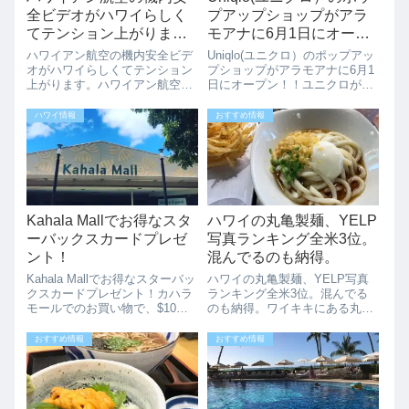
全ビデオがハワイらしく
プアップショップがアラ
てテンション上がりま
モアナに6月1日にオープ
す。
ン！！
ハワイアン航空の機内安全ビデ
Uniqlo(ユニクロ）のポップアッ
オがハワイらしくてテンション
プショップがアラモアナに6月1
上がります。ハワイアン航空の
日にオープン！！ユニクロがア
機内安全ビデオは、ハワイらし
ラモアナにオープンするという
さいっぱいでテンション上がり
記事を書きましたが、ストアオ
ハワイ情報
おすすめ情報
ますね。ハワイアン航空は機内
ープンに先駆けてポップアップ
WIFIにスターリンクも導入して
ショップが6月1日オープンしま
いて、機内で無料WIFIも楽しめ
す。前回の記事はこちらユニク
ます。最...
ロは...
Kahala Mallでお得なスタ
ハワイの丸亀製麺、YELP
ーバックスカードプレゼ
写真ランキング全米3位。
ント！
混んでるのも納得。
Kahala Mallでお得なスターバッ
ハワイの丸亀製麺、YELP写真
クスカードプレゼント！カハラ
ランキング全米3位。混んでる
モールでのお買い物で、$10分
のも納得。ワイキキにある丸亀
のスターバックスカードを無料
うどんはいつも長蛇の列ができ
でゲットできるお得なキャンペ
ています。世界の丸亀うどんの
おすすめ情報
おすすめ情報
ーンが開催されます！ホールフ
中でも1番の売り上げを上げて
ーズ、ロングス、ROSSなどは
いる言われています。アメリカ
50ドルまで対象になります。...
人がよく利用するYELPでの写
真ポストラン...