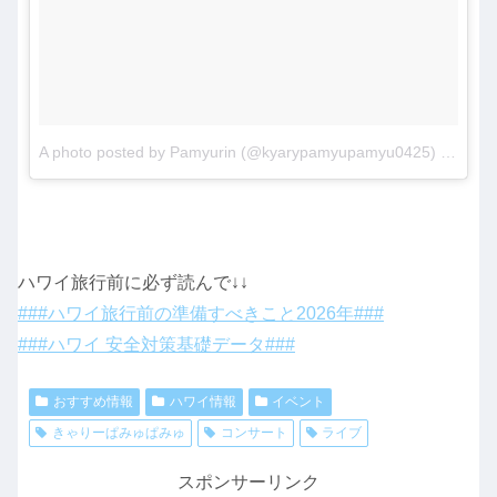
A photo posted by Pamyurin (@kyarypamyupamyu0425)
on
Jun 
ハワイ旅行前に必ず読んで↓↓
###ハワイ旅行前の準備すべきこと2026年###
###ハワイ 安全対策基礎データ###
おすすめ情報
ハワイ情報
イベント
きゃりーぱみゅぱみゅ
コンサート
ライブ
スポンサーリンク