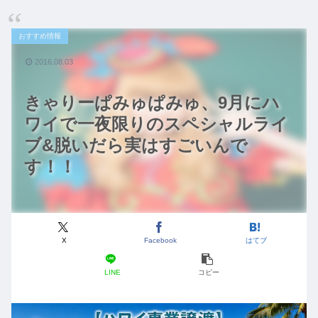
おすすめ情報
2016.08.03
きゃりーぱみゅぱみゅ、9月にハ
ワイで一夜限りのスペシャルライ
ブ&脱いだら実はすごいんで
す！！
X
Facebook
はてブ
LINE
コピー