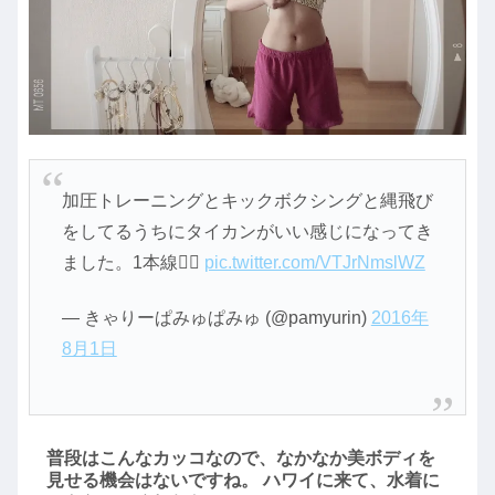
加圧トレーニングとキックボクシングと縄飛び
をしてるうちにタイカンがいい感じになってき
ました。1本線☝🏻️
pic.twitter.com/VTJrNmslWZ
— きゃりーぱみゅぱみゅ (@pamyurin)
2016年
8月1日
普段はこんなカッコなので、なかなか美ボディを
見せる機会はないですね。 ハワイに来て、水着に