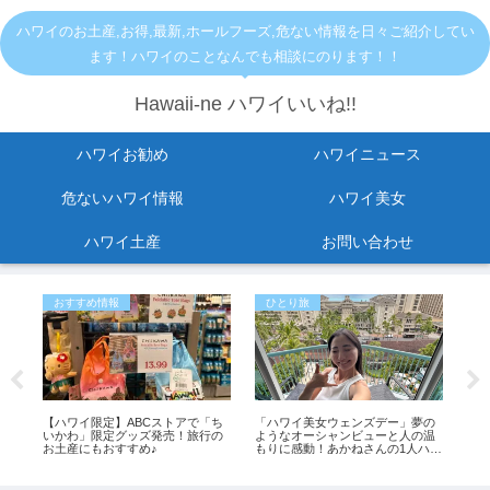
ハワイのお土産,お得,最新,ホールフーズ,危ない情報を日々ご紹介してい
ます！ハワイのことなんでも相談にのります！！
Hawaii-ne ハワイいいね!!
ハワイお勧め
ハワイニュース
危ないハワイ情報
ハワイ美女
ハワイ土産
お問い合わせ
おすすめ情報
ひとり旅
お
！
【ハワイ限定】ABCストアで「ち
「ハワイ美女ウェンズデー」夢の
ワ
いかわ」限定グッズ発売！旅行の
ようなオーシャンビューと人の温
車
会
お土産にもおすすめ♪
もりに感動！あかねさんの1人ハワ
「bi
イ滞在記