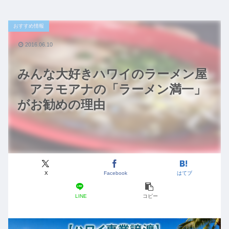
おすすめ情報
2016.06.10
みんな大好きハワイのラーメン屋
アラモアナの「ラーメン満一」
がお勧めの理由
X
Facebook
はてブ
LINE
コピー