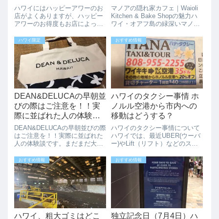
ーが一番おすすめかな。
ハワイにはハッピーアワーのお
マノアの隠れ家カフェ｜Waioli
お店が混んじゃうのあま
店がよくありますが、ハッピー
Kitchen & Bake Shopの魅力ハ
アワーのお得度もお店によって
ワイ・オアフ島の緑深いマノア
り教えたくはないのです
まちまちです。しかーし。日本
谷。静かな住宅街と熱帯雨林に
が、（クローズしまし
食が大好きな人にとっては、こ
包まれたこの場所に、地元の人
ハワイ限定
おすすめ情報
た。）
このハッピーアワーがハワイで
たちにも愛される人気の朝食・
最強かもしれません。（クロー
ランチスポット Waioli Kitchen
ズしました。）見てくださいこ
...
の新鮮なお寿司と...
DEAN&DELUCAの早朝並
ハワイのタクシー事情 ホ
びの際はご注意を！！実
ノルル空港から市内への
際に並ばれた人の体験談
移動はどうする？
です。
DEAN&DELUCAの早朝並びの際
ハワイのタクシー事情について
はご注意を！！実際に並ばれた
ハワイでは、最近UBER(ウーバ
人の体験談です。まだまだ大人
ー)やLift（リフト）などのスマ
気のDEAN&DELUCAのハイビス
ホでハイヤーを呼べるサービス
カスのミニトートバックです
が流行っていますが、それでも
おすすめ情報
おすすめ情報
が、早朝から多くの方が並ばれ
やっぱりタクシーは安心感があ
ています。早い人は朝5AMから
りますよね。そんな、ハワイの
並びはじめ、その後、5時55...
タクシー情報のご紹介です。日
刊サン...
ハワイ、粗大ゴミはどこ
独立記念日（7月4日）ハ