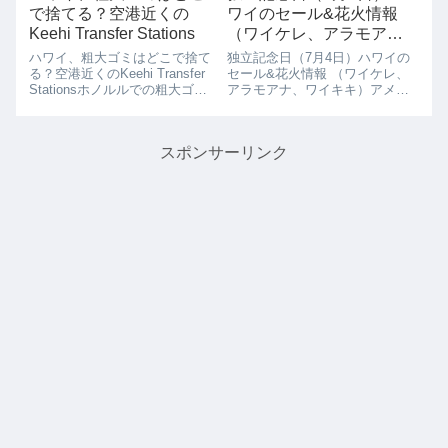
で捨てる？空港近くの
ワイのセール&花火情報
Keehi Transfer Stations
（ワイケレ、アラモア
ナ、ワイキキ）
ハワイ、粗大ゴミはどこで捨て
独立記念日（7月4日）ハワイの
る？空港近くのKeehi Transfer
セール&花火情報 （ワイケレ、
Stationsホノルルでの粗大ゴミ
アラモアナ、ワイキキ）アメリ
を捨てる時どうしてますか？そ
カ独立記念日の7月4日の前後は
んな時は、空港近くのKeehi
大セールがあるので、ハワイに
Transfer Stationsにもっていけ
いる方は買い物のチャンスで
スポンサーリンク
ばその場で無料で破棄できま...
す！！この時期、ハワイ旅行に
きている買い物好きの方はラッ
キーです。7...