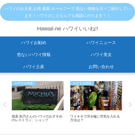
ハワイのお土産,お得,最新,ホールフーズ,危ない情報を日々ご紹介してい
ます！ハワイのことなんでも相談にのります！！
Hawaii-ne ハワイいいね!!
ハワイお勧め
ハワイニュース
危ないハワイ情報
ハワイ美女
ハワイ土産
お問い合わせ
おすすめ情報
おすすめ情報
ひ
一時
指原 莉乃さんのハワイのおすすめ
ワイキキで浮き輪に空気を入れる
「
た
のレストラン、ショップ
方法は？
よ
も
イ