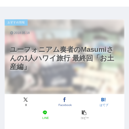
おすすめ情報
2018.05.18
ユーフォニアム奏者のMasumiさ
んの1人ハワイ旅行 最終回「お土
産編」
X
Facebook
はてブ
LINE
コピー