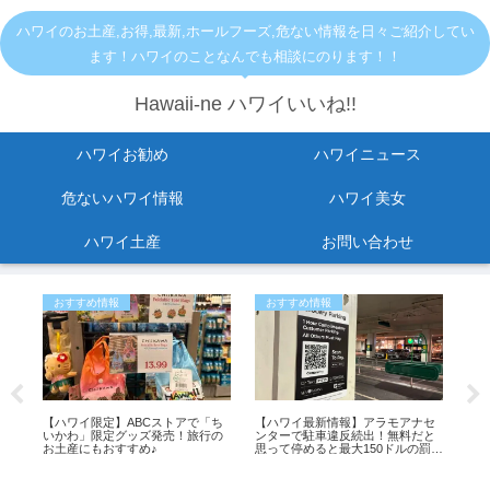
ハワイのお土産,お得,最新,ホールフーズ,危ない情報を日々ご紹介してい
ます！ハワイのことなんでも相談にのります！！
Hawaii-ne ハワイいいね!!
ハワイお勧め
ハワイニュース
危ないハワイ情報
ハワイ美女
ハワイ土産
お問い合わせ
おすすめ情報
おすすめ情報
危
すめ
【ハワイ限定】ABCストアで「ち
【ハワイ最新情報】アラモアナセ
KC
いかわ」限定グッズ発売！旅行の
ンターで駐車違反続出！無料だと
ご
お土産にもおすすめ♪
思って停めると最大150ドルの罰金
も