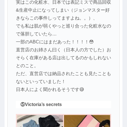
実はこの化粧水、日本では表記ミスで商品回収
&生産中止になってしまい（ジョンマスター好
きならこの事件しってますよね。。）、
でも私は肌が弱くやっと巡り合った化粧水なの
で落胆していたら…
一部のABCにはまだあった！！！！😳
直営店のお姉さん曰く（日本人の方でした）お
そらく在庫がある店は出してるのかもしれない
とのこと。
ただ、直営店では納品されたことも見たことも
ないといっていました！
日本人によく聞かれるそうです😅
⑤Victoria’s secrets