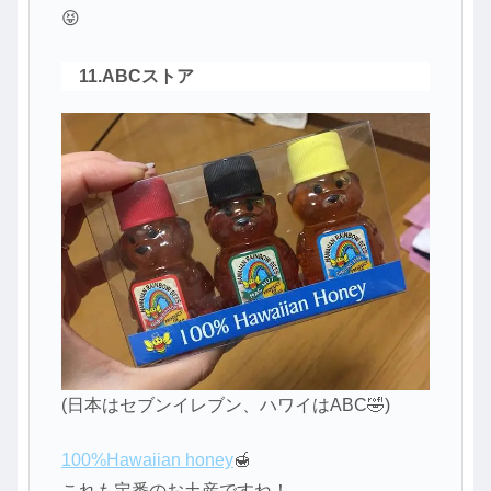
😝
11.ABCストア
(日本はセブンイレブン、ハワイはABC🤣)
100%Hawaiian honey
🍯
これも定番のお土産ですね！