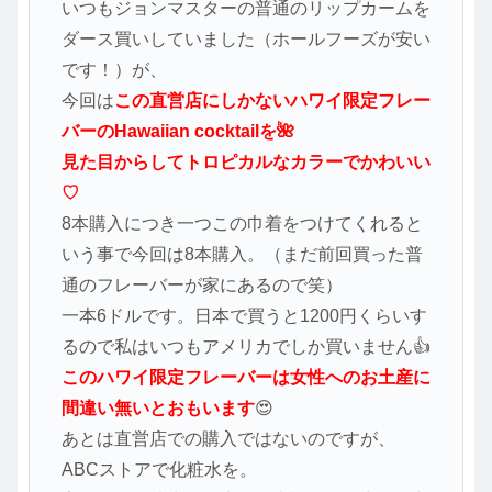
いつもジョンマスターの普通のリップカームを
ダース買いしていました（ホールフーズが安い
です！）が、
今回は
この直営店にしかないハワイ限定フレー
バーのHawaiian cocktailを🌺
見た目からしてトロピカルなカラーでかわいい
♡
8本購入につき一つこの巾着をつけてくれると
いう事で今回は8本購入。（まだ前回買った普
通のフレーバーが家にあるので笑）
一本6ドルです。日本で買うと1200円くらいす
るので私はいつもアメリカでしか買いません👍
このハワイ限定フレーバーは女性へのお土産に
間違い無いとおもいます
😍
あとは直営店での購入ではないのですが、
ABCストアで化粧水を。