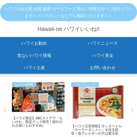
ハワイのお土産,お得,最新,ホールフーズ,危ない情報を日々ご紹介してい
ます！ハワイのことなんでも相談にのります！！
Hawaii-ne ハワイいいね!!
ハワイお勧め
ハワイニュース
危ないハワイ情報
ハワイ美女
ハワイ土産
お問い合わせ
おすすめ情報
ハワイニュース
お
セ
【ハワイ限定】ABCストアで「ち
人気
と
いかわ」限定グッズ発売！旅行の
店舗
罰金
お土産にもおすすめ♪
【ハワイ注意情報】サンヌードル
「スーラータンメン」を自主回
収！魚アレルギーの方は要注意