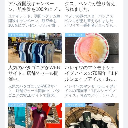
アム線開設キャンペー
クス、ペンキが塗り替え
ン。航空券を100名にプレ
られました。
ゼント
ユナイテッド、羽田〜グアム線
マノアの緑のスターバックス、
開設キャンペーン。航空券を
ペンキが塗り替えられました。
100名にプレゼントハワイ旅行
ハワイで一番有名と言ってもい
ではないですが、ユナイテッド
いマノアにある緑のスターバッ
航空が羽田〜グアム線開設でキ
クス。ブルーノマーズが通った
おすすめ情報
頑張れハワイ
ャンペーンを実施しています。
とも言われていて、ここに来て
エコノミー往復2.5万円、航空券
写真を撮る方も多いですね。こ
100名にプレゼント。ユナイテ
のマノアのスターバックスです
ッド航空が...
が、最近壁のペン...
人気のパタゴニアがWEB
ハレイワのマツモトシェ
サイト、店舗でセール開
イブアイスの70周年「1ド
催中。
ルシェイブアイス」おめ
でとう！！
人気のパタゴニアがWEBサイ
ハレイワのマツモトシェイブア
ト、店舗でセール開催中。パタ
イスの70周年「1ドルシェイブ
ゴニアのWEBサイトで最大
アイス」おめでとう！！ハワイ
40%OFFセールやっています、
の名物、ハレイワのマツモトシ
オアフ島のワード、ハレイワの
ェイブアイスが70周年記念で
アラモアナ
おすすめ情報
パタゴニアの実店舗でもセール
す。なんと1951年から営業して
実施していますのでパタゴニア
いるんですね、すごい！！2021
ファンの方はこの機会をお見逃
年2月13日（土）10AM-6PM...
しなく。WEB...