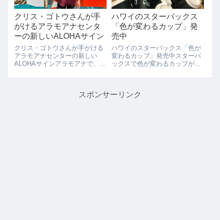
クリス・ゴトウさんが手
ハワイのスターバックス
がけるアラモアナセンタ
「色が変わるカップ」発
ーの新しいALOHAサイン
売中
クリス・ゴトウさんが手がける
ハワイのスターバックス「色が
アラモアナセンターの新しい
変わるカップ」発売中スターバ
ALOHAサインアラモアナで、ク
ックスで色が変わるカップが発
リス・ゴトウさんのライブペイ
売中です。こちらは16ozサイズ
ントでアートを間近に体験でき
で1つ4ドルです。はじめは黒い
ます。アラモアナセンター3階
色ですが、温かい飲み物を入れ
スポンサーリンク
のセンターコートに設置されて
ると色が変わるというカップで
いる大きな「ALOHA」サイン。
す。「Color Changing C...
この人気フ...