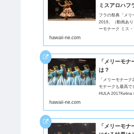
ミスアロハフラ
フラの祭典「メリ
2019。（動画あ
ーモナーク ミス・
ニ・ヒューズ・カル
hawaii-ne.com
「メリーモナー
は？
「メリーモナーク
モナークも最高でした。20
HULA 2017Kelina K
hawaii-ne.com
「メリーモナー