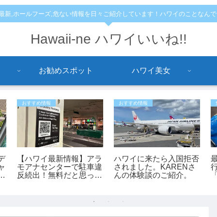
,最新,ホールフーズ,危ない情報を日々ご紹介しています！ハワイのことなん
Hawaii-ne ハワイいいね!!
お勧めスポット
ハワイ美女
おすすめ情報
おすすめ情報
デ
【ハワイ最新情報】アラ
ハワイに来たら入国拒否
ャ
モアナセンターで駐車違
されました。KARENさ
に
反続出！無料だと思って
んの体験談のご紹介。
人
停めると最大150ドルの
罰金も