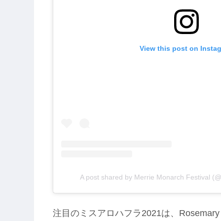
View this post on Insta
A post shared by Merrie Monarch Festival (@
注目のミスアロハフラ2021は、Rosemary Kaʻ