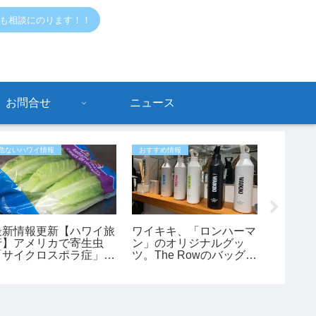
でも相談にのります！！
お問合せ
ニュース
危ないハワイ情報
おすすめ情報
おすすめ情
最新情報更新【ハワイ旅
ワイキキ、「ロンハーマ
【ハワイ
行】アメリカで寄生虫
ン」のオリジナルグッ
トアで
「サイクロスポラ症」が
ツ。The Rowのバッグも
グッズ
過去最大規模の流行 レ
あります。
産にもお
タスが感染源の可能性も