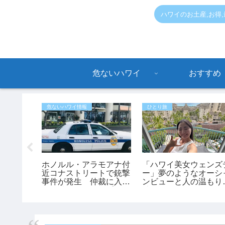
ハワイのお土産,お得
危ないハワイ
おすすめ
危ないハワイ情報
ひとり旅
渡】即営
ホノルル・アラモアナ付
「ハワイ美女ウェンズ
PUCラ
近コナストリートで銃撃
ー」夢のようなオーシ
・SNS
事件が発生 仲裁に入っ
ンビューと人の温もり
ートツア
た45歳男性が負傷【ハ
感動！あかねさんの1
ワイ最新ニュース】
ハワイ滞在記