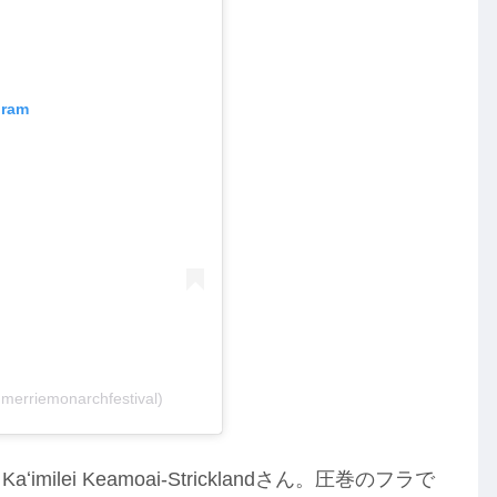
gram
merriemonarchfestival)
imilei Keamoai-Stricklandさん。圧巻のフラで