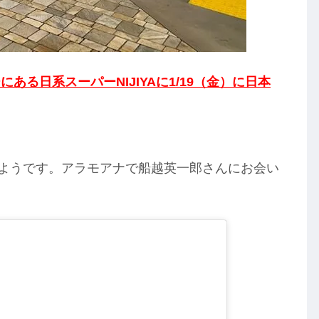
る日系スーパーNIJIYAに1/19（金）に日本
しゃるようです。アラモアナで船越英一郎さんにお会い