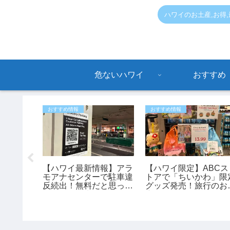
ハワイのお土産,お得
危ないハワイ
おすすめ
おすすめ情報
おすすめ情報
衆トイレ
【ハワイ最新情報】アラ
【ハワイ限定】ABCス
ことにな
モアナセンターで駐車違
トアで「ちいかわ」限
反続出！無料だと思って
グッズ発売！旅行のお
停めると最大150ドルの
産にもおすすめ♪
罰金も