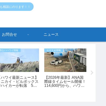
でも相談にのります！！
お問合せ
ニュース
危ないハワイ情報
おすすめ情報
おすすめ情
【ハワイ最新ニュース】
【2026年最新】ANA国
【ハワ
ラニカイ・ピルボックス
際線タイムセール開催！
マホ禁
でハイカーが転落 53
114,600円から、ハワイ
月3日
歳女性が重傷、ヘリで救
旅行がお得に予約できる
スクー
助（動画あり）
チャンス
も変更