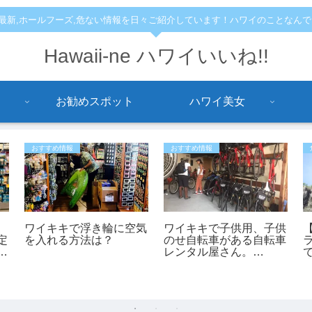
,最新,ホールフーズ,危ない情報を日々ご紹介しています！ハワイのことなん
Hawaii-ne ハワイいいね!!
お勧めスポット
ハワイ美女
おすすめ情報
おすすめ情報
ワイキキで浮き輪に空気
ワイキキで子供用、子供
定
を入れる方法は？
のせ自転車がある自転車
土
レンタル屋さん。
「bikeadelic」