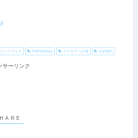
#
リハイウェイ
PaliHighway
カイルアへの道
土砂崩れ
ンサーリンク