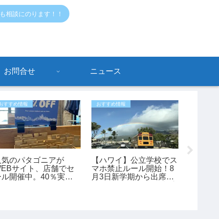
でも相談にのります！！
お問合せ
ニュース
おすすめ情報
おすすめ情報
おすすめ情
人気のパタゴニアが
【ハワイ】公立学校でス
【ハワイ
WEBサイト、店舗でセ
マホ禁止ルール開始！8
トアで
ール開催中。40％実施
月3日新学期から出席・
グッズ
中
スクールバス・給食制度
産にもお
も変更