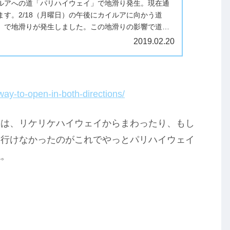
ルアへの道「パリハイウェイ」で地滑り発生。現在通
ます。2/18（月曜日）の午後にカイルアに向かう道
」で地滑りが発生しました。この地滑りの影響で道路
。最近のハワイは雨が多く、今...
2019.02.20
way-to-open-in-both-directions/
合は、リケリケハイウェイからまわったり、もし
と行けなかったのがこれでやっとパリハイウェイ
ね。