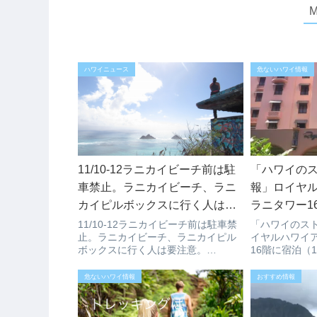
ハワイニュース
危ないハワイ情報
11/10-12ラニカイビーチ前は駐
「ハワイの
車禁止。ラニカイビーチ、ラニ
報」ロイヤ
カイピルボックスに行く人は要
ラニタワー16
注意。
9）されてい
11/10-12ラニカイビーチ前は駐車禁
「ハワイのス
止。ラニカイビーチ、ラニカイピル
イヤルハワイ
ボックスに行く人は要注意。
16階に宿泊（1
11/10（金）から12（日）は、
の感想は？実
Veterans’ Dayの祝日のためラニカイ
ンのマイラニタ
危ないハワイ情報
おすすめ情報
ビーチ前は駐車禁止なります。ラニ
たAlyssaさ
カイビーチ、ラニカイピルボック...
ましたのでご
在...