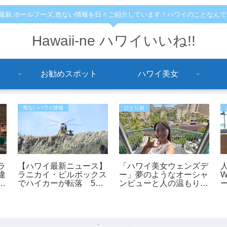
,最新,ホールフーズ,危ない情報を日々ご紹介しています！ハワイのことなん
Hawaii-ne ハワイいいね!!
お勧めスポット
ハワイ美女
危ないハワイ情報
ひとり旅
ラ
【ハワイ最新ニュース】
「ハワイ美女ウェンズデ
違
ラニカイ・ピルボックス
ー」夢のようなオーシャ
て
でハイカーが転落 53
ンビューと人の温もりに
の
歳女性が重傷、ヘリで救
感動！あかねさんの1人
助（動画あり）
ハワイ滞在記