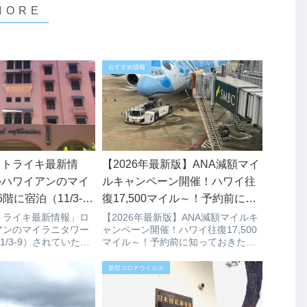
おすすめ情報
ストライキ最新情
【2026年最新版】ANA減額マイ
ルハワイアンのマイ
ルキャンペーン開催！ハワイ往
階に宿泊（11/3-
復17,500マイル～！予約前に知
た方の感想は？
っておきたいポイントまとめ
トライキ最新情報」ロ
【2026年最新版】ANA減額マイルキ
アンのマイラニタワー
ャンペーン開催！ハワイ往復17,500
1/3-9）されていた方
マイル～！予約前に知っておきたい
際にロイヤルハワイア
ポイントまとめ「ANAの減額マイル
ワー16階に宿泊され
キャンペーンが始まったけど、燃油
新型コロナウイルス
んからコメントいただき
サーチャージが高すぎて本当にお得
紹介いたします。滞
なの？」そんな疑問を持っている方
も...