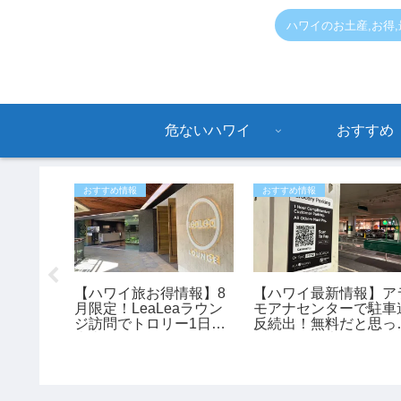
ハワイのお土産,お得
危ないハワイ
おすすめ
おすすめ情報
おすすめ情報
輪に空気
【ハワイ旅お得情報】8
【ハワイ最新情報】ア
？
月限定！LeaLeaラウン
モアナセンターで駐車
ジ訪問でトロリー1日乗
反続出！無料だと思っ
車券が全員もらえるキャ
停めると最大150ドル
ンペーン開催中
罰金も