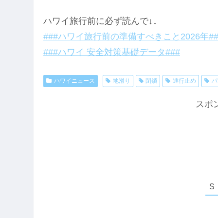
ハワイ旅行前に必ず読んで↓↓
###ハワイ旅行前の準備すべきこと2026年##
###ハワイ 安全対策基礎データ###
ハワイニュース
地滑り
閉鎖
通行止め
パ
スポ