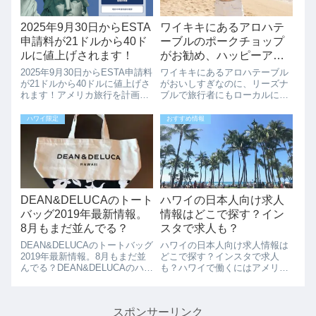
2025年9月30日からESTA
ワイキキにあるアロハテ
申請料が21ドルから40ド
ーブルのポークチョップ
ルに値上げされます！
がお勧め、ハッピーアワ
ーもパーティーコースも
2025年9月30日からESTA申請料
ワイキキにあるアロハテーブル
お勧めです。
が21ドルから40ドルに値上げさ
がおいしすぎなのに、リーズナ
れます！アメリカ旅行を計画し
ブルで旅行者にもローカルにも
ている方にとって重要なお知ら
本当にお勧めです。ワイキキに
せです。2025年9月30日より、
ある、アロハテーブルは、いつ
ハワイ限定
おすすめ情報
ESTA（電子渡航認証システ
も日本のお客様で大人気です。
ム）の申請料が値上げされま
人気の秘密は、日本ごのみのハ
す。新しい料金体系 EST...
ワイ料理が楽しめて、さらにリ
ーズナブル。雰囲...
DEAN&DELUCAのトート
ハワイの日本人向け求人
バッグ2019年最新情報。
情報はどこで探す？イン
8月もまだ並んでる？
スタで求人も？
DEAN&DELUCAのトートバッグ
ハワイの日本人向け求人情報は
2019年最新情報。8月もまだ並
どこで探す？インスタで求人
んでる？DEAN&DELUCAのハワ
も？ハワイで働くにはアメリカ
イ限定ミニトートは2019年の8
で働けるステータス（ビザやグ
月に入っても人気です。今回
リーンカード）が必要です。ハ
は、2019年8月に実際に並ばれ
ワイの求人ではなかなかビザサ
スポンサーリンク
た、CoCoさんの情報を紹介させ
ポートしてくれる求人はすくな