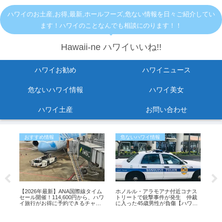
ハワイのお土産,お得,最新,ホールフーズ,危ない情報を日々ご紹介してい
ます！ハワイのことなんでも相談にのります！！
Hawaii-ne ハワイいいね!!
ハワイお勧め
ハワイニュース
危ないハワイ情報
ハワイ美女
ハワイ土産
お問い合わせ
おすすめ情報
危ないハワイ情報
お
ノ
【2026年最新】ANA国際線タイム
ホノルル・アラモアナ付近コナス
ワ
い
セール開催！114,600円から、ハワ
トリートで銃撃事件が発生 仲裁
方
」
イ旅行がお得に予約できるチャン
に入った45歳男性が負傷【ハワイ
ス
最新ニュース】