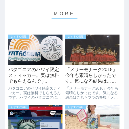
おすすめ情報
おすすめ情報
パタゴニアのハワイ限定
「メリーモナーク2018」
スティッカー。実は無料
今年も素晴らしかったで
でもらえるんです。
す。気になる結果はこち
ら
パタゴニアのハワイ限定スティ
「メリーモナーク2018」今年も
ッカー。実は無料でもらえるん
素晴らしかったです。気になる
です。ハワイのパタゴニアには
結果はこちらフラの祭典「メリ
ハワイ限定エコバックやTシャ
ーモナーク2018」が終了、今年
ツなどがありますが、実は無料
も素晴らしかったですね。ワイ
おすすめ情報
おすすめ情報
でもらえるスティッカー（シー
キキで見ているフラもいいです
ル）があるの知っていました
が、このような神聖な場所で行
か？こちらがこないだハワイの
われるフラは研ぎ澄まされてい
ワードにあるパタゴ...
て身震い...