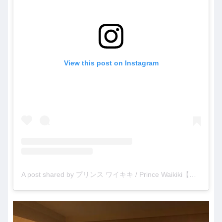
View this post on Instagram
A post shared by プリンス ワイキキ / Prince Waikiki【公式】 (@princewaikikijp)