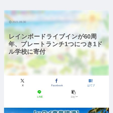
2021.09.30
レインボードライブインが60周
年、プレートランチ1つにつき1ド
ル学校に寄付
X
Facebook
はてブ
LINE
コピー