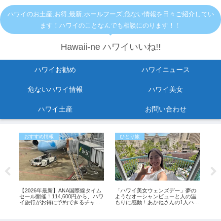
ハワイのお土産,お得,最新,ホールフーズ,危ない情報を日々ご紹介してい
ます！ハワイのことなんでも相談にのります！！
Hawaii-ne ハワイいいね!!
ハワイお勧め
ハワイニュース
危ないハワイ情報
ハワイ美女
ハワイ土産
お問い合わせ
おすすめ情報
ひとり旅
ア
る
【2026年最新】ANA国際線タイム
「ハワイ美女ウェンズデー」夢の
【
セール開催！114,600円から、ハワ
ようなオーシャンビューと人の温
閉
イ旅行がお得に予約できるチャン
もりに感動！あかねさんの1人ハワ
め9
ス
イ滞在記