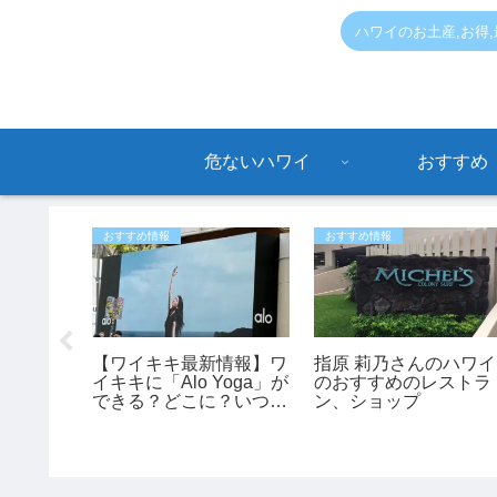
ハワイのお土産,お得
危ないハワイ
おすすめ
おすすめ情報
おすすめ情報
モアナ付
【ワイキキ最新情報】ワ
指原 莉乃さんのハワイ
トで銃撃
イキキに「Alo Yoga」が
のおすすめのレストラ
裁に入っ
できる？どこに？いつで
ン、ショップ
負傷【ハ
きる？
ス】