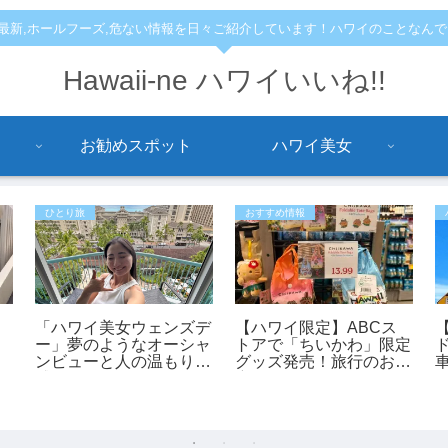
,最新,ホールフーズ,危ない情報を日々ご紹介しています！ハワイのことなん
Hawaii-ne ハワイいいね!!
お勧めスポット
ハワイ美女
ひとり旅
おすすめ情報
「ハワイ美女ウェンズデ
【ハワイ限定】ABCス
ー」夢のようなオーシャ
トアで「ちいかわ」限定
ンビューと人の温もりに
グッズ発売！旅行のお土
感動！あかねさんの1人
産にもおすすめ♪
ハワイ滞在記