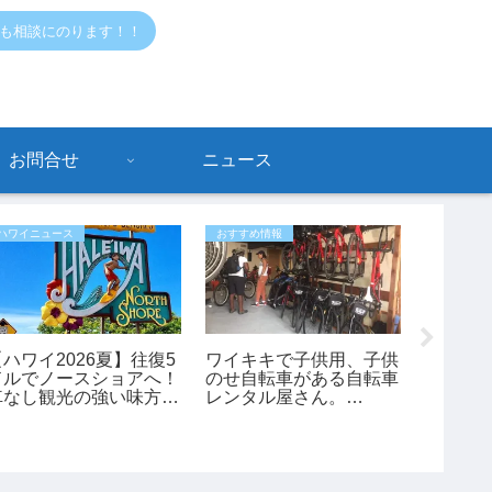
でも相談にのります！！
お問合せ
ニュース
ハワイニュース
おすすめ情報
おすすめ情
【ハワイ2026夏】往復5
ワイキキで子供用、子供
ワイキ
ドルでノースショアへ！
のせ自転車がある自転車
ン」の
車なし観光の強い味方
レンタル屋さん。
ツ。Th
「ノースショア・フアカ
「bikeadelic」
ありま
イ」シャトルが運行開
始！