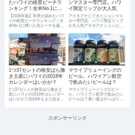
たハワイの絶景ビーチラ
ンマスター専門店。ハワ
ンキング！全米No.1に輝
イ限定リップが大人気
いた名ビーチを厳選紹介
【2026年版】世界が認めたハワ
アラモアナにできたジョンマス
イの絶景ビーチランキング！全
ター専門店。ハワイ限定リップ
米No.1に輝いた名ビーチを厳選
が大人気アラモアナショッピン
紹介ハワイの美しいビーチが、
グセンターに、2017/10/1、「ジ
全米だけでなく世界的なランキ
ョンマスターオーガニック専門
ハワイ限定
ハワイ限定
ングでも上位を独占していま
店」がオープンしました。この
す！旅行比較サイト
店舗は、ハワイ1号店となりま
「Tripadvisor」や、ビーチ評価
す。日本でも「ジョンマスター
の権威と...
オーガ...
1つ37セントの格安ばら撒
マウイブリューイングの
き土産にハワイの2018年
ビール。ハワイアン航空
カレンダーはいかが？
で飲みたいビールは？
1つ37セントの格安ばら撒き土
マウイブリューイングのビー
産にハワイの2018年カレンダー
ル。ハワイアン航空で飲みたい
はいかが？2018年もまだ始まっ
ビールは？暑い夏はやっぱりビ
たばかり、日本へのお土産にハ
ール。ハワイのマウイブリュー
ワイのカレンダーはいかがでし
イングのビールは最高ですね。
ょうか？今ならなんと1つ37セ
色々な種類が出ていてその日の
スポンサーリンク
ントのセール中です。前回12月
気分によって楽しめます。先
に紹介した時は、88セントで
日、ハワイアン航空で飛行機で
し...
のみたいマウイブリュ...