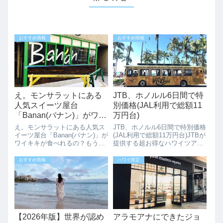
おすすめ情報
おすすめ情報
え。モンサラットにある
JTB、ホノルル6日間で特
人気スイーツ屋台
別価格(JAL利用で総額11
「Banan(バナン)」がワイ
万円台)
キキが食べれるの？もう
え。モンサラットにある人気ス
JTB、ホノルル6日間で特別価格
すぐOPENしそうです。
イーツ屋台「Banan(バナン)」が
(JAL利用で総額11万円台)JTBが
ワイキキが食べれるの？もうす
提供する超お得なハワイツアー
(5/31最新情報)
ぐOPENしそうです。(5/31最新
が販売されています。このツア
情報)言わずと知れた、ハワイで
ーは、価格だけでなく内容も魅
おすすめ情報
ハワイ限定
今大注目の人気スイーツ屋台の
力的ですツアー概要期間：4泊6
Banan(バナン)。今までは、ダイ
日出発地：東京/成田利用航空会
ヤモンドヘッドの麓...
社：日本航空（JAL）エコ...
【2026年版】世界が認め
アラモアナにできたジョ