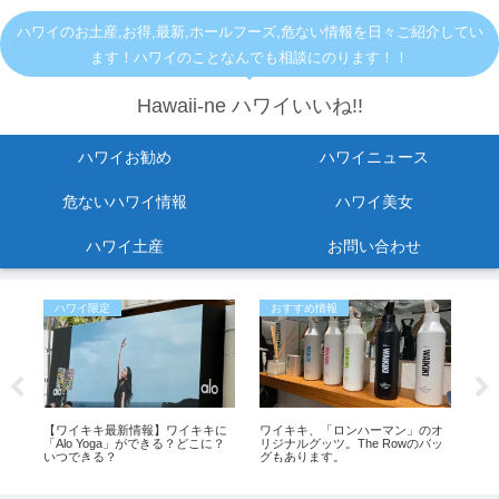
ハワイのお土産,お得,最新,ホールフーズ,危ない情報を日々ご紹介してい
ます！ハワイのことなんでも相談にのります！！
Hawaii-ne ハワイいいね!!
ハワイお勧め
ハワイニュース
危ないハワイ情報
ハワイ美女
ハワイ土産
お問い合わせ
ハワイ限定
おすすめ情報
お
転
【ワイキキ最新情報】ワイキキに
ワイキキ、「ロンハーマン」のオ
【
。
「Alo Yoga」ができる？どこに？
リジナルグッツ。The Rowのバッ
ン
いつできる？
グもあります。
思っ
も