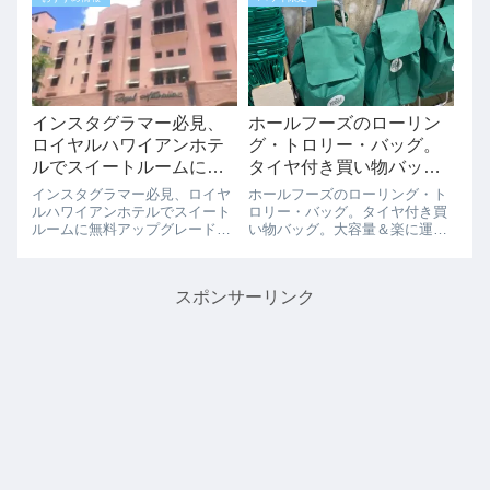
セールです。さらに燃油サーチ
プとしてオープンし、大人気に
ャージ無料、機内Wi-Fiも無料だ
なりその後カイルアに2014年4
からすご...
月にオープンし、2016年12月に
ワード...
インスタグラマー必見、
ホールフーズのローリン
ロイヤルハワイアンホテ
グ・トロリー・バッグ。
ルでスイートルームに無
タイヤ付き買い物バッ
料アップグレード！
グ。大容量＆楽に運べま
インスタグラマー必見、ロイヤ
ホールフーズのローリング・ト
す。
ルハワイアンホテルでスイート
ロリー・バッグ。タイヤ付き買
ルームに無料アップグレード！
い物バッグ。大容量＆楽に運べ
インスタフォロワー1000名以上
ますホールフーズの「ローリン
の方必見、ロイヤルハワイアン
グ・トロリー・バッグ」が販売
ホテルがスィートルームに無料
されています。タイヤ付きのバ
スポンサーリンク
アップグレードという商品が楽
ッグで重い荷物ときに助かりそ
天トラベルでています。インス
うです。デザインは、ホールフ
タのフォロワ...
ーズのメインカラ...