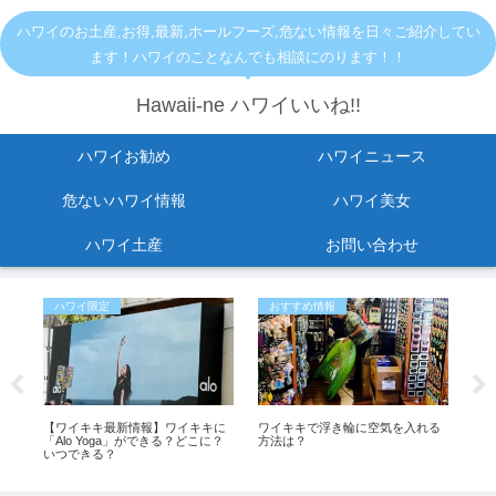
ハワイのお土産,お得,最新,ホールフーズ,危ない情報を日々ご紹介してい
ます！ハワイのことなんでも相談にのります！！
Hawaii-ne ハワイいいね!!
ハワイお勧め
ハワイニュース
危ないハワイ情報
ハワイ美女
ハワイ土産
お問い合わせ
ハワイ限定
おすすめ情報
お
ス
【ワイキキ最新情報】ワイキキに
ワイキキで浮き輪に空気を入れる
【ハ
裁
「Alo Yoga」ができる？どこに？
方法は？
い
ワイ
いつできる？
お土