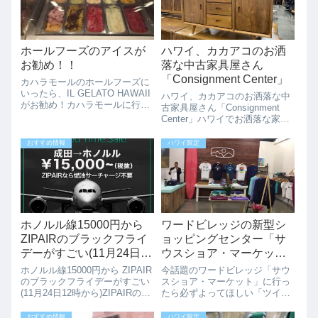
ホールフーズのアイスが
ハワイ、カカアコのお洒
お勧め！！
落な中古家具屋さん
「Consignment Center」
カハラモールのホールフーズに
いったら、IL GELATO HAWAII
ハワイ、カカアコのお洒落な中
がお勧め！カハラモールに行く
古家具屋さん「Consignment
と、いつも子供たちがここのア
Center」ハワイでお洒落な家具
イスをねだっています。ここの
を探すのは結構大変です。オン
アイスならヘルシーだし、少し
ラインで購入しようとしても送
おすすめ情報
ハワイ限定
高いけどいいかなと思って買っ
料がかなり高かったりと大変で
ちゃいます。お値段はこちら
す。カカアコにある
IN...
Consignment Centerは...
ホノルル線15000円から
ワードビレッジの新型シ
ZIPAIRのブラックフライ
ョッピングセンター「サ
デーがすごい(11月24日12
ウスショア・マーケッ
時から)
ト」で必ず寄ってほしい
ホノルル線15000円から ZIPAIR
今話題のワードビレッジ「サウ
「ツインアイランド」
のブラックフライデーがすごい
スショア・マーケット」に行っ
(11月24日12時から)ZIPAIRのブ
たら必ずよってほしい「ツイン
ラックフライデーがすごい、ホ
アイランド」この「ツインアイ
ノルル行き片道15000円からの
ランド」は、オンラインショッ
おすすめ情報
ハワイ限定