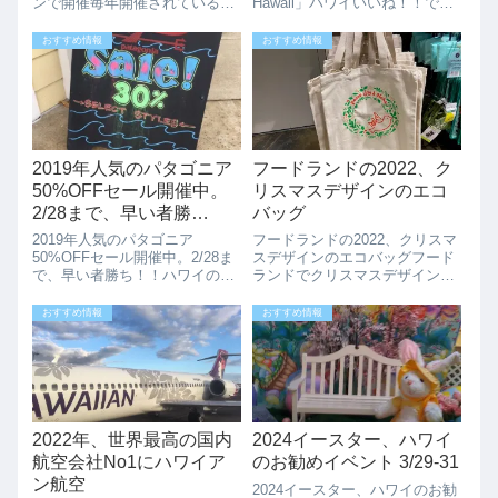
ンで開催毎年開催されている
Hawaii」ハワイいいね！！でも
Made in Hawaii Festivalメイド
紹介させていただいたKarinさん
インハワイフェスティバルは、
が“HAWAIIを” ”ALOHAを"感じ
おすすめ情報
おすすめ情報
いつも多くの人があつまりすご
るブランド「Loco casual
い賑わいになります。2025年
Hawaii」を立...
の...
2019年人気のパタゴニア
フードランドの2022、ク
50%OFFセール開催中。
リスマスデザインのエコ
2/28まで、早い者勝
バッグ
ち！！ハワイの店舗でも
2019年人気のパタゴニア
フードランドの2022、クリスマ
50%OFFセール開催中。2/28ま
スデザインのエコバッグフード
で、早い者勝ち！！ハワイの店
ランドでクリスマスデザインの
舗でも2019年のパタゴニアの
新しいエコバッグが出ていまし
50％セールがパタゴニアのWEB
た。クリスマスに向けてフード
おすすめ情報
おすすめ情報
サイトで開催されています。最
ランドでクリスマスデザインの
近のハワイはとっても寒いで、
エコバッグが、MAKAIカードで
ハワイ在住の方もこのタイミン
10.99ドルで販売されていまし
グで...
た。...
2022年、世界最高の国内
2024イースター、ハワイ
航空会社No1にハワイア
のお勧めイベント 3/29-31
ン航空
2024イースター、ハワイのお勧