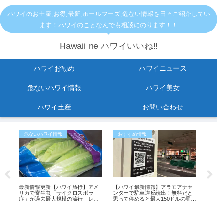
ハワイのお土産,お得,最新,ホールフーズ,危ない情報を日々ご紹介してい
ます！ハワイのことなんでも相談にのります！！
Hawaii-ne ハワイいいね!!
ハワイお勧め
ハワイニュース
危ないハワイ情報
ハワイ美女
ハワイ土産
お問い合わせ
危ないハワイ情報
おすすめ情報
お
ち
最新情報更新【ハワイ旅行】アメ
【ハワイ最新情報】アラモアナセ
ハ
の
リカで寄生虫「サイクロスポラ
ンターで駐車違反続出！無料だと
た。
症」が過去最大規模の流行 レタ
思って停めると最大150ドルの罰金
介
スが感染源の可能性も
も