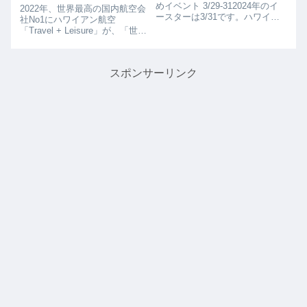
めイベント 3/29-312024年のイ
2022年、世界最高の国内航空会
ースターは3/31です。ハワイで
社No1にハワイアン航空
はGood Fridayで休みんある3/29
「Travel + Leisure」が、「世界
から週末にかけていろいろな場
最高の国内航空会社」を発表し
所でイベントやってます、小さ
ました。1位はハワイアン航
いお子さんがいる方はイースタ
空、ハワイアン航空は初めて1
ーハント...
スポンサーリンク
位の座を獲得しました。ハワイ
在住者としては嬉しいニュー
ス...