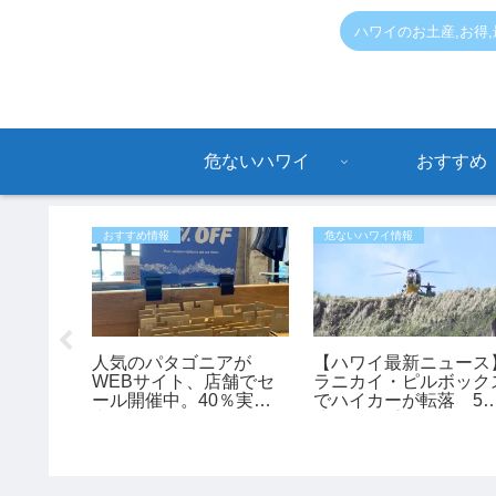
ハワイのお土産,お得
危ないハワイ
おすすめ
おすすめ情報
危ないハワイ情報
衆トイレ
人気のパタゴニアが
【ハワイ最新ニュース
ことにな
WEBサイト、店舗でセ
ラニカイ・ピルボック
ール開催中。40％実施
でハイカーが転落 53
中
歳女性が重傷、ヘリで
助（動画あり）