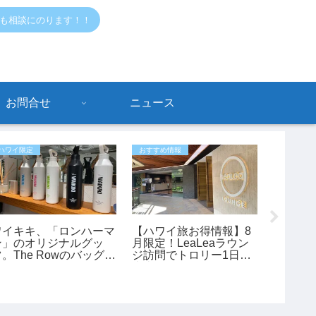
でも相談にのります！！
お問合せ
ニュース
ハワイ限定
おすすめ情報
おすすめ情
ワイキキ、「ロンハーマ
【ハワイ旅お得情報】8
【ハワイ
ン」のオリジナルグッ
月限定！LeaLeaラウン
トアで
ツ。The Rowのバッグも
ジ訪問でトロリー1日乗
グッズ
あります。
車券が全員もらえるキャ
産にもお
ンペーン開催中