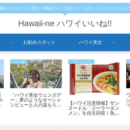
,最新,ホールフーズ,危ない情報を日々ご紹介しています！ハワイのことなん
Hawaii-ne ハワイいいね!!
お勧めスポット
ハワイ美女
ひとり旅
ハワイニュース
】
「ハワイ美女ウェンズデ
ス
ー」夢のようなオーシャ
【ハワイ注意情報】サン
ンビューと人の温もりに
ヌードル「スーラータン
救
感動！あかねさんの1人
メン」を自主回収！魚ア
ハワイ滞在記
レルギーの方は要注意