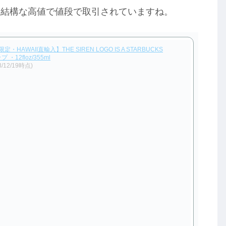
は結構な高値で値段で取引されていますね。
HAWAII直輸入】THE SIREN LOGO IS A STARBUCKS
・12floz/355ml
3/12/19時点)