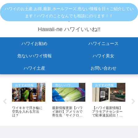
ハワイのお土産,お得,最新,ホールフーズ,危ない情報を日々ご紹介してい
ます！ハワイのことなんでも相談にのります！！
Hawaii-ne ハワイいいね!!
ハワイお勧め
ハワイニュース
危ないハワイ情報
ハワイ美女
ハワイ土産
お問い合わせ
おすすめ情報
危ないハワイ情報
おすすめ情報
C
ワイキキで浮き輪に
最新情報更新【ハワ
【ハワイ最新情報】
【
空気を入れる方法
イ旅行】アメリカで
アラモアナセンター
報】
は？
寄生虫「サイクロス
で駐車違反続出！無
ラ
に
ポラ症」が過去最大
料だと思って停める
リ
規模の流行 レタス
と最大150ドルの罰金
も
が感染源の可能性も
も
ン