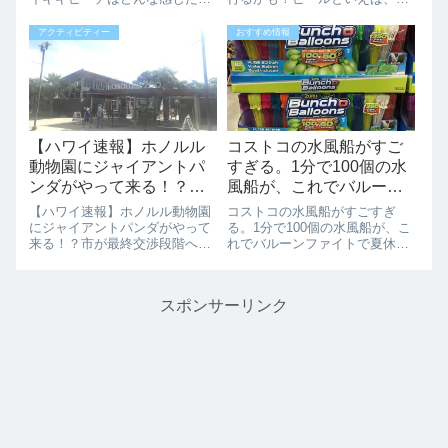
た？（動画紹介）1906年8月3日
まり健康なイメージがありませ
- カラカウア・アベニュー、ワ
んよね。でもそんな「ビール」
アクティビティー
おすすめ情報
イキキ、ホノルルがTony
と、健康の代名詞的と言っても
Barnhill @tonybarnhill808さんに
良い「ヨガ」の融合が今流行っ
よっ...
ているらしいのです。この「ビ
ール・ヨガ」“Be...
【ハワイ速報】ホノルル
コストコの水風船がすご
動物園にジャイアントパ
すぎる。1分で100個の水
ンダがやって来る！？市
風船が、これでバルーン
が最終交渉段階へ
ファイトで夏休みをエン
【ハワイ速報】ホノルル動物園
コストコの水風船がすごすぎ
ジョイ
にジャイアントパンダがやって
る。1分で100個の水風船が、こ
来る！？市が最終交渉段階へハ
れでバルーンファイトで夏休み
ワイ好きの方にとって、とても
をエンジョイ夏のハワイ、子供
気になるニュースの更新です。
達も学校が夏休みになり毎日遊
先日、「ホノルル動物園にパン
びまくりです。そんな子供達が
スポンサーリンク
ダがやってくるかも」という記
喜ぶコストコのビーチグッツの
事を書きました。ホノルル動物
ご紹介です。No.1 定番の「水風
園へのジャイアン...
船」でも...