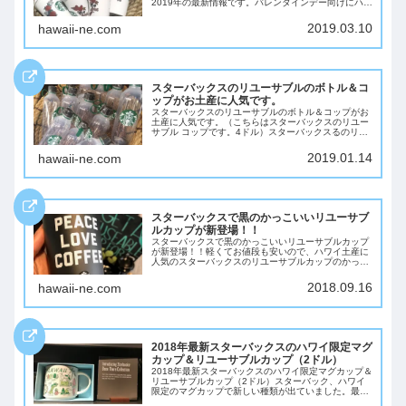
2019年の最新情報です。バレンタインデー向けにハー
トマークのスタバのリユーサブルカップが出ていたの
は今年の1月。3月にはこんなバラとLOVE...
2019.03.10
hawaii-ne.com
スターバックスのリユーサブルのボトル＆コ
ップがお土産に人気です。
スターバックスのリユーサブルのボトル＆コップがお
土産に人気です。（こちらはスターバックスのリユー
サブル コップです。4ドル）スターバックスるのリユ
ーサブル カップは日本のスターバックスでは買えない
そうで、ハワイのお土産に買って帰るかたも多い...
2019.01.14
hawaii-ne.com
スターバックスで黒のかっこいいリユーサブ
ルカップが新登場！！
スターバックスで黒のかっこいいリユーサブルカップ
が新登場！！軽くてお値段も安いので、ハワイ土産に
人気のスターバックスのリユーサブルカップのかっこ
いい黒バージョンが発売しています。（アメリカで出
たばかりでまだ日本では楽天などでも発売されてい
2018.09.16
hawaii-ne.com
な...
2018年最新スターバックスのハワイ限定マグ
カップ＆リユーサブルカップ（2ドル）
2018年最新スターバックスのハワイ限定マグカップ＆
リユーサブルカップ（2ドル）スターバック、ハワイ
限定のマグカップで新しい種類が出ていました。最
近、新しいマグカップは出ていなかったのですが、や