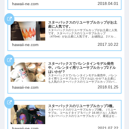
っと新しいのが出ました。そんな、2018年ハワ...
2018.04.01
hawaii-ne.com
スターバックスのリユーサブルカップがお土
産に人気です。
スターバックスのリユーサブルカップがお土産に人気
です。スターバックスのリユーサブルカップ
（470ml）がお土産に人気です。 お値段は、2ドル。
今なら秋バージョンのデザインになっています。この
リユーサブルのカップは、スターバックスの環境への
2017.10.22
hawaii-ne.com
取...
スターバックスでバレンタインモデル発売
中。バレンタイ用リユーサブルカップ2ドル
はいかが？
スターバックスでバレンタインモデル発売中。バレン
タイ用リユーサブルカップ2ドルはいかが？お土産に
も人気のスターバックスのリユーサブルカップのバレ
ンタインモデルが発売しています。LOVE LOVE
2018.01.25
hawaii-ne.com
LOVEとラブがつまったデザインになっていま...
スターバックスのリユーサブルカップ3種。
スターバックスのリユーサブルカップ3種。（リユー
サブル、コールドタイプ 5パック 16.95ドル）人気の
スタバーバックスのリユーサブルカップ、最近はセッ
トで販売しています。コールドタイプ、ホットタイプ
それぞれセットで販売しています、どれもカ...
2021.07.22
hawaii-ne.com