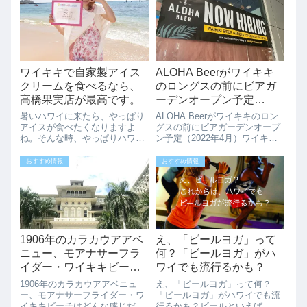
ワイキキで自家製アイス
ALOHA Beerがワイキキ
クリームを食べるなら、
のロングスの前にビアガ
高橋果実店が最高です。
ーデンオープン予定
（2022年4月）
暑いハワイに来たら、やっぱり
ALOHA Beerがワイキキのロン
アイスが食べたくなりますよ
グスの前にビアガーデンオープ
ね。そんな時、やっぱりハワイ
ン予定（2022年4月）ワイキキ
らしいアイスが食べたいですよ
ロングスドラッグの横、以前ゴ
ね。お勧めは、ワイキキにある
リラカフェがあった場所に
おすすめ情報
おすすめ情報
「高橋果実店」です。手作りの
ALOHA BEERがビアガーデンを
ソルベ＆アイスクリームが大人
2022年4月にオープン予定で
気の「高橋果実店」、リーズナ
す。ロングスの前にこんな感...
ルブルに美味しいフ...
1906年のカラカウアアベ
え、「ビールヨガ」って
ニュー、モアナサーフラ
何？「ビールヨガ」がハ
イダー・ワイキキビーチ
ワイでも流行るかも？
はどんな感じだった？
1906年のカラカウアアベニュ
え、「ビールヨガ」って何？
（動画紹介）
ー、モアナサーフライダー・ワ
「ビールヨガ」がハワイでも流
イキキビーチはどんな感じだっ
行るかも？ビールといえば、あ