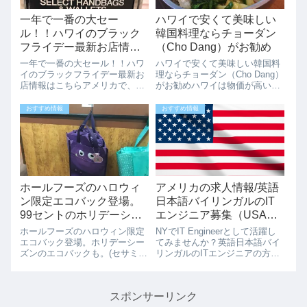
一年で一番の大セー
ハワイで安くて美味しい
ル！！ハワイのブラック
韓国料理ならチョーダン
フライデー最新お店情報
（Cho Dang）がお勧め
はこちら
一年で一番の大セール！！ハワ
ハワイで安くて美味しい韓国料
イのブラックフライデー最新お
理ならチョーダン（Cho Dang）
店情報はこちらアメリカで、1
がお勧めハワイは物価が高いで
年で1番の大安売りの日「ブラ
すよね、でも探せば美味しい料
ックフライデー」が近づいてき
理もリーズナブルに食べれま
おすすめ情報
おすすめ情報
ました。アメリカ合では感謝祭
す。韓国料理をリーズナブルに
（サンクスギビングデー）（11
食べるならアラモアナのニジヤ
月の第4木曜日2018/11/22）の翌
の横にあるチョーダン（Cho
日...
Dang...
ホールフーズのハロウィ
アメリカの求人情報/英語
ン限定エコバック登場。
日本語バイリンガルのIT
99セントのホリデーシー
エンジニア募集（USA
ズンのエコバックも。
JOB)
ホールフーズのハロウィン限定
NYでIT Engineerとして活躍し
エコバック登場。ホリデーシー
てみませんか？英語日本語バイ
ズンのエコバックも。(セサミー
リンガルのITエンジニアの方々
ストリートのクッキーモンスタ
を対象に、積極的にVisaサポー
ー？)ハロウィン限定のホールフ
トをされる在USの大手日系IT企
ーズのエコバックが可愛すぎで
業の求人がございます。現在、
スポンサーリンク
す。ハロウィンを来週に控え、
USの合法的な就労ステイタスを