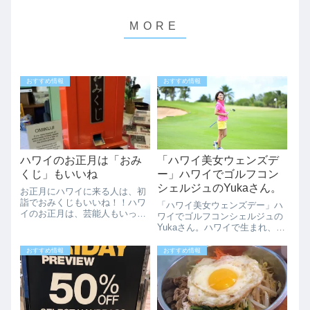
おすすめ情報
おすすめ情報
ハワイのお正月は「おみ
「ハワイ美女ウェンズデ
くじ」もいいね
ー」ハワイでゴルフコン
シェルジュのYukaさん。
お正月にハワイに来る人は、初
詣でおみくじもいいね！！ハワ
「ハワイ美女ウェンズデー」ハ
イのお正月は、芸能人もいっぱ
ワイでゴルフコンシェルジュの
い来るし、旅行客もいっぱいで
Yukaさん。ハワイで生まれ、メ
す。そんな、正月にハワイにい
キシコ、パナマで幼少を過ごし
る人は是非、初詣に行きましょ
たというとってもグローバルな
おすすめ情報
おすすめ情報
う！！私が毎年行くのは、ハワ
Yukaさん。そんな彼女は日本で
イ金刀比羅神社です。参拝し、
会社を経営していながら、ハワ
お雑煮食べて、お...
イに年に２、3回ほど滞在し、
長い時は...