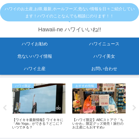
ハワイのお土産,お得,最新,ホールフーズ,危ない情報を日々ご紹介してい
ます！ハワイのことなんでも相談にのります！！
Hawaii-ne ハワイいいね!!
ハワイお勧め
ハワイニュース
危ないハワイ情報
ハワイ美女
ハワイ土産
お問い合わせ
ハワイ限定
おすすめ情報
お
止
【ワイキキ最新情報】ワイキキに
【ハワイ限定】ABCストアで「ち
ハ
ら出
「Alo Yoga」ができる？どこに？
いかわ」限定グッズ発売！旅行の
た。
変
いつできる？
お土産にもおすすめ♪
介