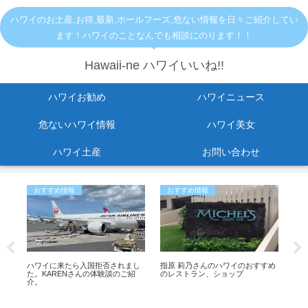
ハワイのお土産,お得,最新,ホールフーズ,危ない情報を日々ご紹介してい
ます！ハワイのことなんでも相談にのります！！
Hawaii-ne ハワイいいね!!
ハワイお勧め
ハワイニュース
危ないハワイ情報
ハワイ美女
ハワイ土産
お問い合わせ
おすすめ情報
おすすめ情報
お
ト、
ハワイに来たら入国拒否されまし
指原 莉乃さんのハワイのおすすめ
ワ
施中
た。KARENさんの体験談のご紹
のレストラン、ショップ
車
介。
「bi