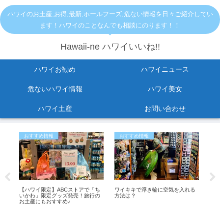
ハワイのお土産,お得,最新,ホールフーズ,危ない情報を日々ご紹介してい
ます！ハワイのことなんでも相談にのります！！
Hawaii-ne ハワイいいね!!
ハワイお勧め
ハワイニュース
危ないハワイ情報
ハワイ美女
ハワイ土産
お問い合わせ
おすすめ情報
おすすめ情報
お
イム
【ハワイ限定】ABCストアで「ち
ワイキキで浮き輪に空気を入れる
【
ハワ
いかわ」限定グッズ発売！旅行の
方法は？
ン
ン
お土産にもおすすめ♪
思っ
も