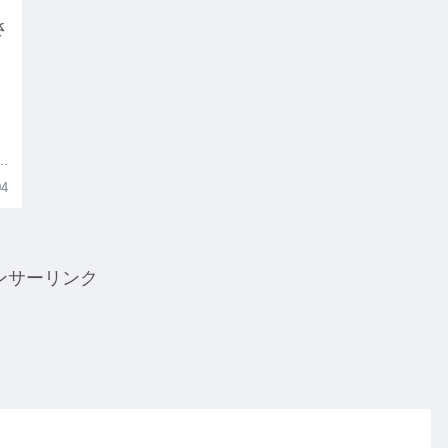
さ
ハ
04
ンサーリンク