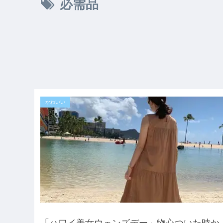
必需品
かわいい
「ハワイ美女ウェンズデー」物心ついた時か