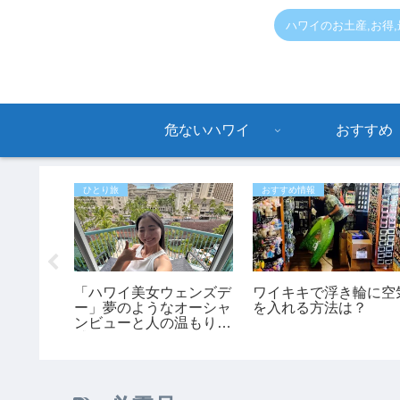
ハワイのお土産,お得
危ないハワイ
おすすめ
ひとり旅
おすすめ情報
夏】往復5
「ハワイ美女ウェンズデ
ワイキキで浮き輪に空
ョアへ！
ー」夢のようなオーシャ
を入れる方法は？
い味方
ンビューと人の温もりに
・フアカ
感動！あかねさんの1人
運行開
ハワイ滞在記