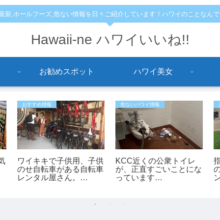
,最新,ホールフーズ,危ない情報を日々ご紹介しています！ハワイのことなん
Hawaii-ne ハワイいいね!!
お勧めスポット
ハワイ美女
おすすめ情報
危ないハワイ情報
気
ワイキキで子供用、子供
KCC近くの公衆トイレ
のせ自転車がある自転車
が、正直すごいことにな
レンタル屋さん。
っています…
「bikeadelic」