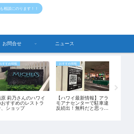
でも相談にのります！！
お問合せ
ニュース
おすすめ情報
おすすめ情報
危ないハワ
指原 莉乃さんのハワイ
【ハワイ最新情報】アラ
ホノル
のおすすめのレストラ
モアナセンターで駐車違
近コナ
ン、ショップ
反続出！無料だと思って
事件が
停めると最大150ドルの
た45歳
罰金も
ワイ最