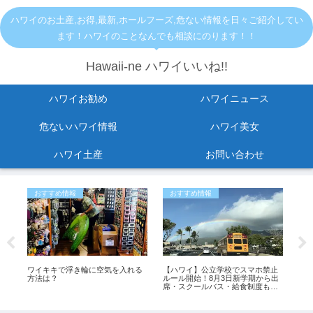
ハワイのお土産,お得,最新,ホールフーズ,危ない情報を日々ご紹介してい
ます！ハワイのことなんでも相談にのります！！
Hawaii-ne ハワイいいね!!
ハワイお勧め
ハワイニュース
危ないハワイ情報
ハワイ美女
ハワイ土産
お問い合わせ
おすすめ情報
おすすめ情報
危
し
ワイキキで浮き輪に空気を入れる
【ハワイ】公立学校でスマホ禁止
ホ
紹
方法は？
ルール開始！8月3日新学期から出
ト
席・スクールバス・給食制度も変
に入
更
最