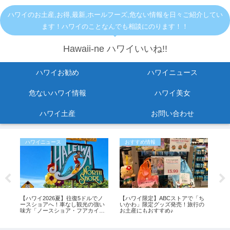
ハワイのお土産,お得,最新,ホールフーズ,危ない情報を日々ご紹介してい
ます！ハワイのことなんでも相談にのります！！
Hawaii-ne ハワイいいね!!
ハワイお勧め
ハワイニュース
危ないハワイ情報
ハワイ美女
ハワイ土産
お問い合わせ
ハワイニュース
おすすめ情報
お
一時
【ハワイ2026夏】往復5ドルでノ
【ハワイ限定】ABCストアで「ち
【
た
ースショアへ！車なし観光の強い
いかわ」限定グッズ発売！旅行の
Le
味方「ノースショア・フアカイ」
お土産にもおすすめ♪
日
シャトルが運行開始！
ー