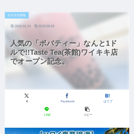
おすすめ情報
2019.01.24
2019.09.02
人気の「ボバティー」なんと1ド
ルで!!Taste Tea(茶館)ワイキキ店
でオープン記念。
X
Facebook
はてブ
LINE
コピー