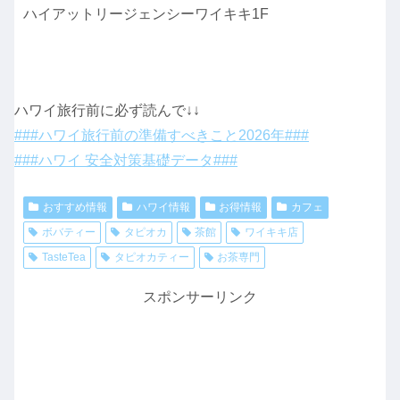
ハイアットリージェンシーワイキキ1F
ハワイ旅行前に必ず読んで↓↓
###ハワイ旅行前の準備すべきこと2026年###
###ハワイ 安全対策基礎データ###
おすすめ情報
ハワイ情報
お得情報
カフェ
ボバティー
タピオカ
茶館
ワイキキ店
TasteTea
タピオカティー
お茶専門
スポンサーリンク