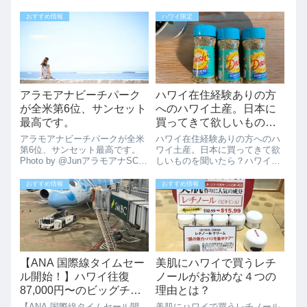
Heights（アイエア・ハイツ）に
が75周年アニバーサリーです。
あるKeaīwa Heiau（ケアイワ・
そのアニバーサリー商品とし
おすすめ情報
ハワイ限定
ヘイアウ）は、古代ハワイで“癒
て、ホノルルビアワークスとマ
し”の儀式が行われた神聖な場所
イカイのコラボのビール「マイ
と...
カイシャカIPA」が販売されて
います。シ...
アラモアナビーチパーク
ハワイ在住経験ありの方
が全米第6位、サンセット
へのハワイ土産。日本に
最高です。
買ってきて欲しいものを
聞いたら？
アラモアナビーチパークが全米
ハワイ在住経験ありの方へのハ
第6位、サンセット最高です。
ワイ土産。日本に買ってきて欲
Photo by @JunアラモアナSCの
しいものを聞いたら？ハワイ在
目の前のアラモアナビーチパー
住経験のある日本在住の方か
クが全米第6位にランクされま
ら、ハワイ土産で何が欲しいと
おすすめ情報
おすすめ情報
した。これは1か月にわたる投
聞いたところクッキーでもマカ
票の結果になります。Hawaiʻi
デミアナッツでもありませんで
park ranked...
した。Dash™ Garlic & Herb ...
【ANA 国際線タイムセー
美肌にハワイで買うレチ
ル開始！】ハワイ往復
ノールがお勧めな４つの
87,000円〜のビッグチャ
理由とは？
ンス！(11/19まで)
【ANA 国際線タイムセール開
美肌にハワイで買うレチノール