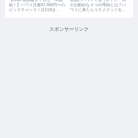
始！】ハワイ往復87,000円〜の
がお勧めな４つの理由とは？ハ
ビッグチャンス！(11/19ま
ワイに来たらコスメグッツを購
で)ANAの国際線でおトクな タ
入したいと思っている方も多い
イムセールがスタート しまし
のではないでしょうか？そんな
た！ハワイ旅行を考えている
あなたに、今、「肌の弾力・ハ
スポンサーリンク
方、冬〜来夏の海外旅行を計画
リのケア」に効きすぎると話題
中の方にはかなり嬉しい内容で
になっている今流行りの「レチ
す。...
ノール」がお勧め...