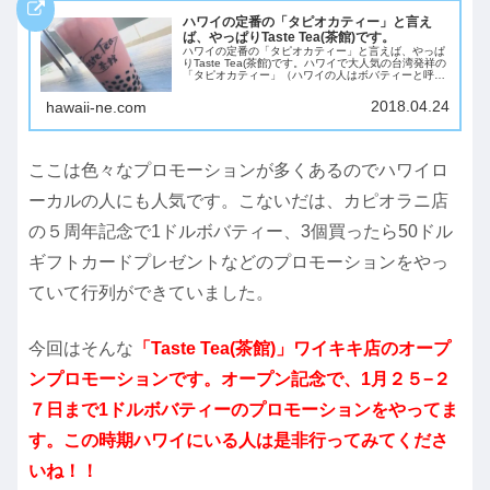
ハワイの定番の「タピオカティー」と言え
ば、やっぱりTaste Tea(茶館)です。
ハワイの定番の「タピオカティー」と言えば、やっぱ
りTaste Tea(茶館)です。ハワイで大人気の台湾発祥の
「タピオカティー」（ハワイの人はボバティーと呼び
ます。）ですが、やっぱりTaste Tea(茶館)が一番人気
かもしれません。とんねる...
2018.04.24
hawaii-ne.com
ここは色々なプロモーションが多くあるのでハワイロ
ーカルの人にも人気です。こないだは、カピオラニ店
の５周年記念で1ドルボバティー、3個買ったら50ドル
ギフトカードプレゼントなどのプロモーションをやっ
ていて行列ができていました。
今回はそんな
「Taste Tea(茶館)」ワイキキ店のオープ
ンプロモーションです。オープン記念で、1月２５−２
７日まで1ドルボバティーのプロモーションをやってま
す。この時期ハワイにいる人は是非行ってみてくださ
いね！！