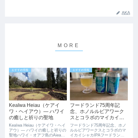
AKA
おすすめ情報
おすすめ情報
Keaīwa Heiau（ケアイ
フードランド75周年記
ワ・ヘイアウ）— ハワイ
念、ホノルルビアワーク
の癒しと祈りの聖地
スとコラボのマイカイシ
ャカIPA
Keaīwa Heiau（ケアイワ・ヘイ
フードランド75周年記念、ホノ
アウ）— ハワイの癒しと祈りの
ルルビアワークスとコラボのマ
聖地ハワイ・オアフ島のAiea
イカイシャカIPAフードランド