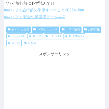
ハワイ旅行前に必ず読んで↓↓
###ハワイ旅行前の準備すべきこと2026年###
###ハワイ 安全対策基礎データ###
おすすめ情報
ハワイニュース
ハワイ情報
お得情報
1ヶ月パス
ザバス
THEBUS
1DAYPASS
値上げ
新料金
スポンサーリンク