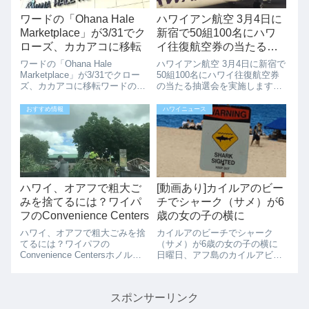
ワードの「Ohana Hale
ハワイアン航空 3月4日に
Marketplace」が3/31でク
新宿で50組100名にハワ
ローズ、カカアコに移転
イ往復航空券の当たる抽
選会を実施します
ワードの「Ohana Hale
ハワイアン航空 3月4日に新宿で
Marketplace」が3/31でクロー
50組100名にハワイ往復航空券
ズ、カカアコに移転ワードの
の当たる抽選会を実施しますハ
「Ohana Hale Marketplace」が
ワイアン航空が、3月4日（土）
コンドミニアム建設のため3/31
13時～20時に「CROSS
おすすめ情報
ハワイニュース
でクローズになり、カカアコノ
SHINJUKU」（東京都新宿区新
２箇所に移転する予定です。
宿3-23-18）で50組100名にハワ
14...
イ往復航空券が...
ハワイ、オアフで粗大ご
[動画あり]カイルアのビー
みを捨てるには？ワイパ
チでシャーク（サメ）が6
フのConvenience Centers
歳の女の子の横に
ハワイ、オアフで粗大ごみを捨
カイルアのビーチでシャーク
てるには？ワイパフの
（サメ）が6歳の女の子の横に
Convenience Centersホノルル
日曜日、アフ島のカイルアビー
での粗大ごみが回収制になりま
チのすぐ横のビーチ、カラマビ
したが、Convenience Centers
ーチでサメ（シャーク）が確認
にもっていけばその場で無料で
されました。ハワイローカルの
スポンサーリンク
破棄できます。写真のように工
6歳の少女がカラマビーチで遊