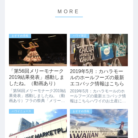
おすすめ情報
ハワイ限定
「第56回メリーモナーク
2019年5月：カハラモー
2019結果発表」感動しま
ルのホールフーズの最新
したね。（動画あり）
エコバック情報はこちら
「第56回メリーモナーク2019結
2019年5月：カハラモールのホ
果発表」感動しましたね。（動
ールフーズの最新エコバック情
画あり）フラの祭典「メリーモ
報はこちらハワイのお土産に大
ナーク2019」が終了、今年も素
人気のホールフーズのエコバッ
晴らしかったですね。やはりこ
ク、いつもホールフーズ のエコ
ハワイニュース
おすすめ情報
の大会は心から感動しますね、
バックコーナーには日本からの
「神聖なフラ」感動ものです。
観光客の方がいますよね。ホー
メリーモナーク2019の結果はこ
ルフーズ のエコバックは時期よ
ち...
ってデザ...