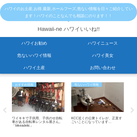
ハワイのお土産,お得,最新,ホールフーズ,危ない情報を日々ご紹介してい
ます！ハワイのことなんでも相談にのります！！
Hawaii-ne ハワイいいね!!
ハワイお勧め
ハワイニュース
危ないハワイ情報
ハワイ美女
ハワイ土産
お問い合わせ
おすすめ情報
危ないハワイ情報
お
イム
ワイキキで子供用、子供のせ自転
KCC近くの公衆トイレが、正直す
ワ
ハワ
車がある自転車レンタル屋さん。
ごいことになっています…
リジ
ン
「bikeadelic」
グ