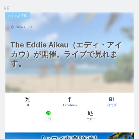
おすすめ情報
2024.12.23
The Eddie Aikau（エディ・アイ
カウ）が開催。ライブで見れま
す。
X
Facebook
はてブ
LINE
コピー