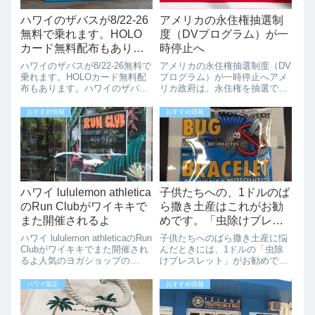
ハワイのザバスが8/22-26
アメリカの永住権抽選制
無料で乗れます。HOLO
度（DVプログラム）が一
カード無料配布もありま
時停止へ
す。
ハワイのザバスが8/22-26無料で
アメリカの永住権抽選制度（DV
乗れます。HOLOカード無料配
プログラム）が一時停止へアメ
布もあります。ハワイのザバス
リカ政府は、永住権を抽選で付
が8/22-26の間、HOLOカードで
与する「多様性移民ビザ（DVプ
無料で乗車できます。最近は、
ログラム）」を一時停止すると
おすすめ情報
おすすめ情報
ザバスの後ろについている電光
発表しました。この制度は日本
掲示板にもFREE RIDEという文
人も対象で、毎年多くの人が応
字が表示されてい...
募していることで知られていま
す。アメリカ...
ハワイ lululemon athletica
子供たちへの、1ドルのば
のRun Clubがワイキキで
ら撒き土産はこれがお勧
また開催されるよ
めです。「虫除けブレス
レット」とは？
ハワイ lululemon athleticaのRun
子供たちへのばら撒き土産に悩
Clubがワイキキでまた開催され
んだときには、1ドルの「虫除
るよ人気のヨガショップの
けブレスレット」がお勧めで
「lululemon athletica」のカラカ
す。子供たちへのお土産って結
ウア店でRun Clubが開催されま
構なやみますよね、そんなとき
ハワイ限定
おすすめ情報
す。ここではフリーヨガレッス
こちらの「虫除けブレスレッ
ンなども開催さ...
ト」がお勧めです。お値段も1