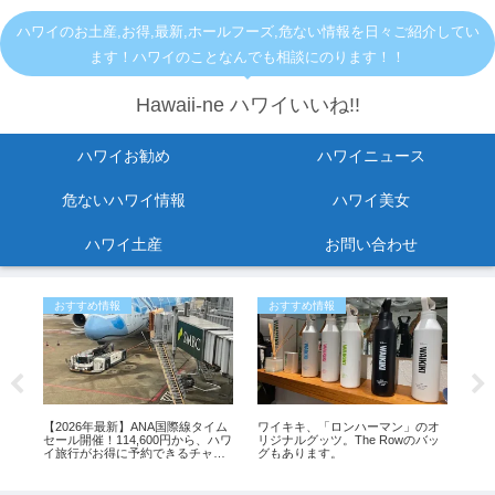
ハワイのお土産,お得,最新,ホールフーズ,危ない情報を日々ご紹介してい
ます！ハワイのことなんでも相談にのります！！
Hawaii-ne ハワイいいね!!
ハワイお勧め
ハワイニュース
危ないハワイ情報
ハワイ美女
ハワイ土産
お問い合わせ
おすすめ情報
おすすめ情報
ハ
セ
【2026年最新】ANA国際線タイム
ワイキキ、「ロンハーマン」のオ
【ハ
と
セール開催！114,600円から、ハワ
リジナルグッツ。The Rowのバッ
ー
罰金
イ旅行がお得に予約できるチャン
グもあります。
味
ス
シ