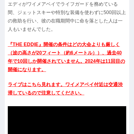
エディがワイメアベイでライフガードを務めている
間、ジェットスキーや特別な装備を使わずに500回以上
の救助を行い、彼の在職期間中に命を落とした人は一
人もいませんでした。
『THE EDDIE』開催の条件はどの大会よりも厳しく
（波の高さが20フィート（約6メートル））、過去40
年で10回しか開催されていません。2024年は11回目の
開催になります。
ライブはこちら見れます。ワイメアベイ付近は交通渋
滞しているので注意してください。