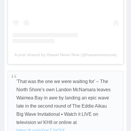
A post shared by Hawaii News Now (@hawaiinewsnow)
'That was the one we were waiting for' – The
North Shore's own Landon McNamara leaves
Waimea Bay in awe by landing an epic wave
late in the second round of The Eddie Aikau
Big Wave Invitational ▪️ Watch it LIVE on
television w/ KHII or online at
https://t.co/pXqsZJgQiX
………