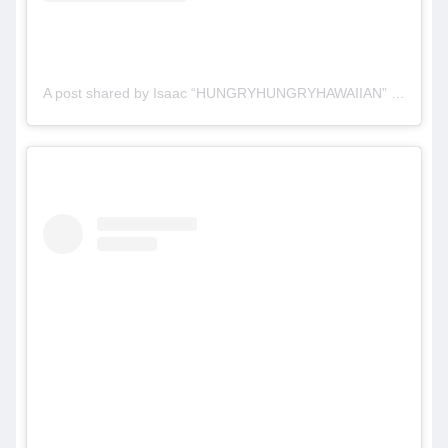
A post shared by Isaac “HUNGRYHUNGRYHAWAIIAN” Scharsch (@hhhnewz)