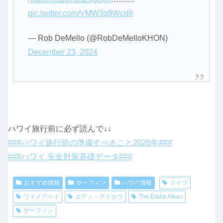
pic.twitter.com/VMW3q9Wcd9
— Rob DeMello (@RobDeMelloKHON)
December 23, 2024
ハワイ旅行前に必ず読んで↓↓
###ハワイ旅行前の準備すべきこと2026年###
###ハワイ 安全対策基礎データ###
おすすめ情報
サーフィン
ハワイ情報
ライブ
ワイメアベイ
エディ・アイカウ
The Eddie Aikau
サーフィン