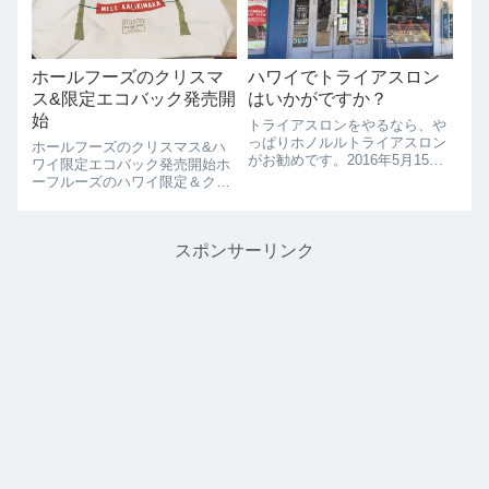
ドルちょっとだし、なんといっ
てもパッケージがアメ...
ホールフーズのクリスマ
ハワイでトライアスロン
ス&限定エコバック発売開
はいかがですか？
始
トライアスロンをやるなら、や
っぱりホノルルトライアスロン
ホールフーズのクリスマス&ハ
がお勧めです。2016年5月15日
ワイ限定エコバック発売開始ホ
に開催される、ホノルルトライ
ーフルーズのハワイ限定＆クリ
アスロン。7種目のレースが楽
スマス限定トートバックが発売
しめ、子供から大人まで、初心
開始しました。MELE
者からトライアスリートまで
KALIKIMAKA(ハワイ語でメリー
様々なカテゴリーの人が楽しめ
スポンサーリンク
クリスマス）とヤシの木と星の
ます。ハワイ...
デザインが可愛いですね。お値
段は、23...