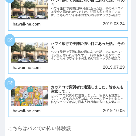
ハワイ旅行で実際に怖い目にあった話。 その
４
ハワイ旅行で実際に怖い目にあった話。その４ハワイ
は安全と思われがちですが、犯罪も多く起きていま
す。こちらでワイキキ付近での犯罪マップが確認でき
ますが地図が見えなくなるほど犯罪が毎日起きていま
す。今回は前回に続きハワイで怖い目にあった話のご
2019.03.24
hawaii-ne.com
紹...
ハワイ旅行で実際に怖い目にあった話。 その
５
ハワイ旅行で実際に怖い目にあった話。その５ハワイ
は安全と思われがちですが、犯罪も多く起きていま
す。こちらでワイキキ付近での犯罪マップが確認でき
ますが地図が見えなくなるほど犯罪が毎日起きていま
す。今回は前回に続きハワイで怖い目にあった話のご
2019.07.29
hawaii-ne.com
紹...
カカアコで変質者に遭遇しました。皆さんも
注意して、、
カカアコで変質者に遭遇しました。皆さんも注意し
て、、ハワイのカカアコは、ウォールアートやおしゃ
れなショップがあり日本人旅行者の方にも人気のエリ
アです。しかし以前も公園のトイレで日本人が暴行に
あう事件なども発生しており、注意しなければ行けな
2019.10.05
hawaii-ne.com
い...
こちらはバスでの怖い体験談