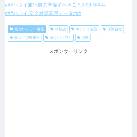
###ハワイ旅行前の準備すべきこと2026年###
###ハワイ 安全対策基礎データ###
危ないハワイ情報
体験談
ホテルで盗難
保険会社
購入品盗難事件
危ないハワイ
盗難
スポンサーリンク