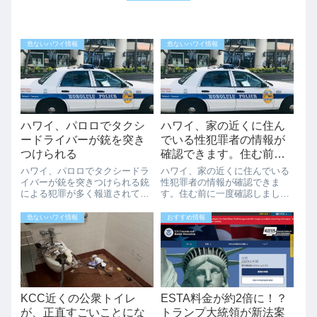
危ないハワイ情報
危ないハワイ情報
ハワイ、パロロでタクシ
ハワイ、家の近くに住ん
ードライバーが銃を突き
でいる性犯罪者の情報が
つけられる
確認できます。住む前に
一度確認しましょう。
ハワイ、パロロでタクシードラ
ハワイ、家の近くに住んでいる
イバーが銃を突きつけられる銃
性犯罪者の情報が確認できま
による犯罪が多く報道されてい
す。住む前に一度確認しましょ
るハワイですが、7月15日深夜1
う。ハワイで安全に暮らすため
時40分ごろパロロで35歳のタク
に：性犯罪者情報の確認方法ハ
危ないハワイ情報
おすすめ情報
シードライバーが2人組の男に
ワイの美しい景色と温暖な気候
銃をつけつけられ、お金を要求
に魅了され、移住を考えている
されました。それ以外にもアラ
方も多いのではないでしょう
ワイパー...
か。新しい環境で生活...
KCC近くの公衆トイレ
ESTA料金が約2倍に！？
が、正直すごいことにな
トランプ大統領が新法案