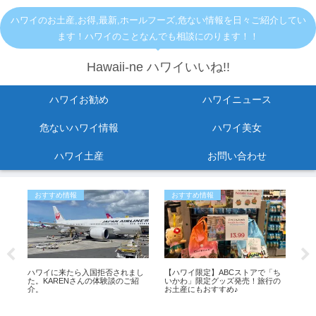
ハワイのお土産,お得,最新,ホールフーズ,危ない情報を日々ご紹介してい
ます！ハワイのことなんでも相談にのります！！
Hawaii-ne ハワイいいね!!
ハワイお勧め
ハワイニュース
危ないハワイ情報
ハワイ美女
ハワイ土産
お問い合わせ
おすすめ情報
おすすめ情報
危
ハワイに来たら入国拒否されまし
【ハワイ限定】ABCストアで「ち
ホ
た。KARENさんの体験談のご紹
いかわ」限定グッズ発売！旅行の
ト
介。
お土産にもおすすめ♪
に入
ル
最