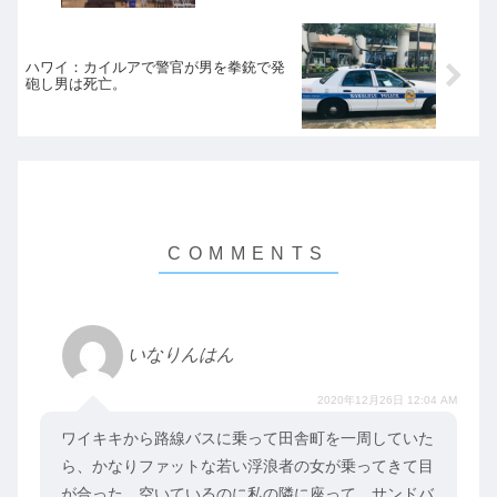
ハワイ：カイルアで警官が男を拳銃で発
砲し男は死亡。
いなりんはん
2020年12月26日 12:04 AM
ワイキキから路線バスに乗って田舎町を一周していた
ら、かなりファットな若い浮浪者の女が乗ってきて目
が合った。空いているのに私の隣に座って、サンドバ