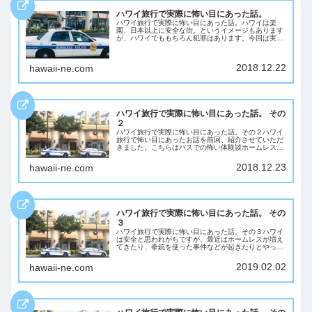
ハワイ旅行で実際に怖い目にあった話。
ハワイ旅行で実際に怖い目にあった話。ハワイは楽
園、日本以上に安全な街。というイメージもあります
が、ハワイでももちろん犯罪はあります。今回は実際
にハワイ旅行に来て危ない目、怖い目にあった話の方
のコメントのご紹介です。実際にハワイ旅行された方
の...
2018.12.22
hawaii-ne.com
ハワイ旅行で実際に怖い目にあった話。 その
２
ハワイ旅行で実際に怖い目にあった話。その２ハワイ
旅行で怖い目にあったお話を前回、紹介させていただ
きました。こちらはバスでの怖い体験談ホームレスに
関して怖い目にあった経験が多くありましたが、その
他にも色々とハワイで怖い目には経験をされている
2018.12.23
hawaii-ne.com
方...
ハワイ旅行で実際に怖い目にあった話。 その
３
ハワイ旅行で実際に怖い目にあった話。その３ハワイ
は安全と思われがちですが、最近はホームレスが増え
てきたり、拳銃を使った事件などが起きたりとやっぱ
りここはアメリカなんだと認識する事件も多く発生し
ています。読者の方から、ハワイで怖い思いをした
2019.02.02
hawaii-ne.com
話...