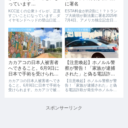
っています…
に署名
KCC近くの公衆トイレが、正直
ESTA料金が約2倍に！？トラン
すごいことになっています…ダ
プ大統領が新法案に署名2025年
イヤモンドヘッドの登山口近
7月4日、アメリカ独立記念日の
く、そしてKCCファーマーズマ
式典中に、ドナルド・トランプ
ーケットのすぐそばにある公衆
大統領がESTA料金を倍増させ
危ないハワイ情報
危ないハワイ情報
トイレ。ハイカー、ジョギング
る新法案に署名したことが発表
している人、観光客、バス待ち
されました。この法案「One
の人、ローカルなど、毎日かな
Big Beautiful B...
りの人が利用す...
カカアコの日本人被害者
【注意喚起】ホノルル警
へできること。6月9日に
察が警告！「家族が逮捕
日本で手術を受けられま
された」と偽る電話詐欺
す。
が発生中
カカアコの日本人被害者へでき
【注意喚起】ホノルル警察が警
ること。6月9日に日本で手術を
告！「家族が逮捕された」と偽
受けられます。カカアコで被害
る電話詐欺が発生中ホノルル警
にあった男性ですが、不運にも
察（HPD）は、「あなたの家族
海外旅行保険に入っていなかっ
が逮捕された」と偽って金銭を
たため膨大な治療費となってし
要求する詐欺電話について、一
スポンサーリンク
まうためにハワイで治療できず
般市民に注意を呼びかけていま
日本に帰国されました。空港か
す。実際に、ハワイ在住のある
らまっすぐ病院...
住民が「弁護士...