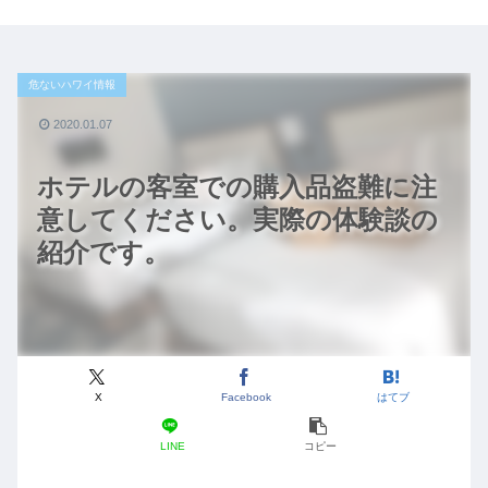
危ないハワイ情報
2020.01.07
ホテルの客室での購入品盗難に注
意してください。実際の体験談の
紹介です。
X
Facebook
はてブ
LINE
コピー