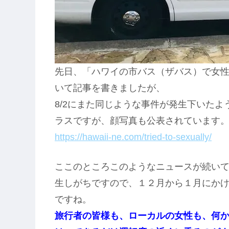
先日、「ハワイの市バス（ザバス）で女性
いて記事を書きましたが、
8/2にまた同じような事件が発生下いた
ラスですが、顔写真も公表されています
https://hawaii-ne.com/tried-to-sexually/
ここのところこのようなニュースが続い
生しがちですので、１２月から１月にか
ですね。
旅行者の皆様も、ローカルの女性も、何