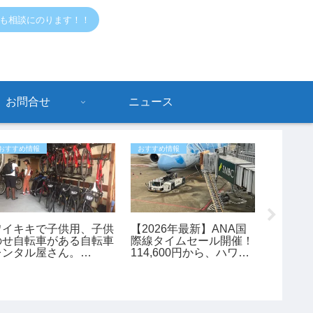
でも相談にのります！！
お問合せ
ニュース
おすすめ情報
おすすめ情報
ハワイニュ
ワイキキで子供用、子供
【2026年最新】ANA国
のせ自転車がある自転車
際線タイムセール開催！
【ハワ
レンタル屋さん。
114,600円から、ハワイ
ヌード
bikeadelic」
旅行がお得に予約できる
メン」
チャンス
レルギ