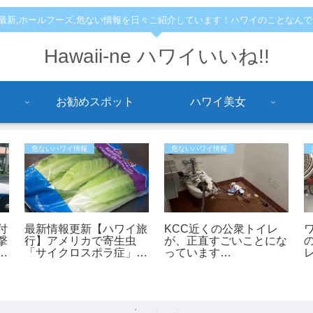
,最新,ホールフーズ,危ない情報を日々ご紹介しています！ハワイのことなん
Hawaii-ne ハワイいいね!!
お勧めスポット
ハワイ美女
危ないハワイ情報
危ないハワイ情報
付
最新情報更新【ハワイ旅
KCC近くの公衆トイレ
撃
行】アメリカで寄生虫
が、正直すごいことにな
っ
「サイクロスポラ症」が
っています…
過去最大規模の流行 レ
「
タスが感染源の可能性も