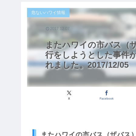
危ないハワイ情報
2017.12.07
またハワイの市バス（
行をしようとした事件が発
れました。2017/12/05
X
Facebook
またハワイの市バス（ザバス