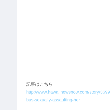
記事はこちら
http://www.hawaiinewsnow.com/story/36991
bus-sexually-assaulting-her