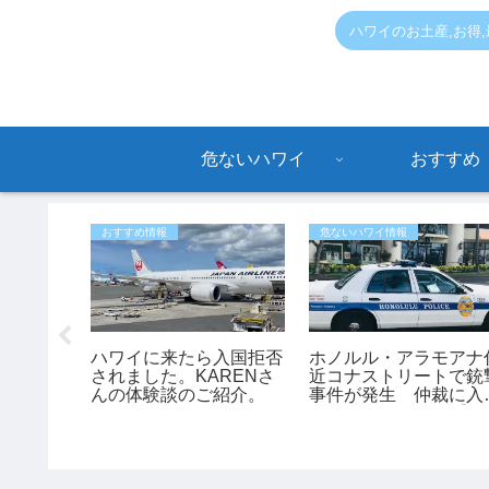
ハワイのお土産,お得
危ないハワイ
おすすめ
おすすめ情報
危ないハワイ情報
学校でス
ハワイに来たら入国拒否
ホノルル・アラモアナ
開始！8
されました。KARENさ
近コナストリートで銃
ら出席・
んの体験談のご紹介。
事件が発生 仲裁に入
給食制度
た45歳男性が負傷【ハ
ワイ最新ニュース】