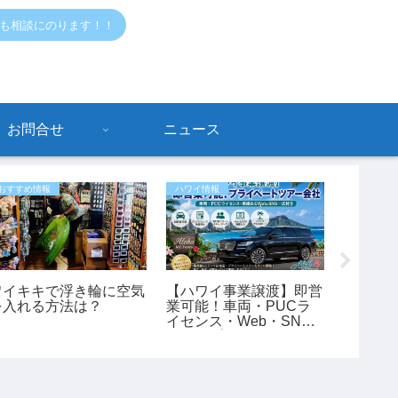
でも相談にのります！！
お問合せ
ニュース
おすすめ情報
ハワイ情報
危ないハワ
ワイキキで浮き輪に空気
【ハワイ事業譲渡】即営
ホノル
を入れる方法は？
業可能！車両・PUCラ
近コナ
イセンス・Web・SNS
事件が
付きのプライベートツア
た45歳
ー会社
ワイ最