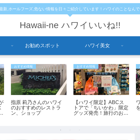
,最新,ホールフーズ,危ない情報を日々ご紹介しています！ハワイのことなん
Hawaii-ne ハワイいいね!!
お勧めスポット
ハワイ美女
おすすめ情報
おすすめ情報
が
指原 莉乃さんのハワイ
【ハワイ限定】ABCス
水
のおすすめのレストラ
トアで「ちいかわ」限定
9
ン、ショップ
グッズ発売！旅行のお土
産にもおすすめ♪