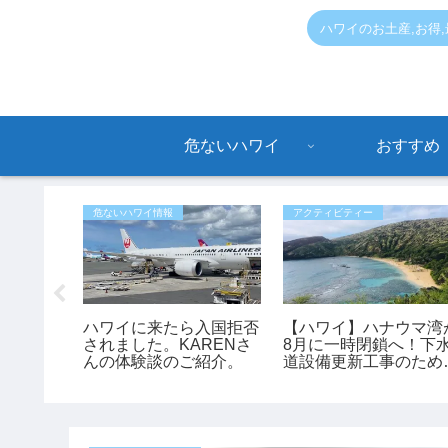
ハワイのお土産,お得
危ないハワイ
おすすめ
危ないハワイ情報
アクティビティー
用、子供
ハワイに来たら入国拒否
【ハワイ】ハナウマ湾
る自転車
されました。KARENさ
8月に一時閉鎖へ！下
。
んの体験談のご紹介。
道設備更新工事のため
日間クローズ