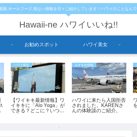
,最新,ホールフーズ,危ない情報を日々ご紹介しています！ハワイのことなん
Hawaii-ne ハワイいいね!!
お勧めスポット
ハワイ美女
ハワイ限定
おすすめ情報
】
【ワイキキ最新情報】ワ
ハワイに来たら入国拒否
ス
イキキに「Alo Yoga」が
されました。KARENさ
できる？どこに？いつで
んの体験談のご紹介。
救
きる？