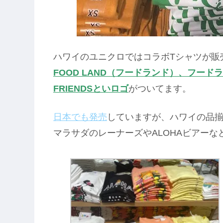
ハワイのユニクロではコラボTシャツが販
FOOD LAND（フードランド）、フードラン
FRIENDSといロゴ
がついてます。
日本でも発売
していますが、ハワイの品
マラサダのレーナーズやALOHAビアー