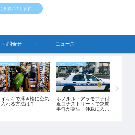
でも相談にのります！！
お問合せ
ニュース
おすすめ情報
危ないハワイ情報
おすすめ情
ワイキキで浮き輪に空気
ホノルル・アラモアナ付
【ハワ
を入れる方法は？
近コナストリートで銃撃
マホ禁
事件が発生 仲裁に入っ
月3日
た45歳男性が負傷【ハ
スクー
ワイ最新ニュース】
も変更