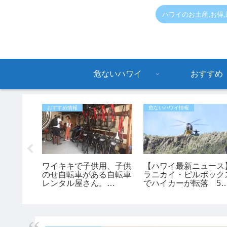
ハワイのお土産,お得
危ないハワイ
おすすめ
おすすめ情報
危ないハワイ情報
報】アラ
ワイキキで子供用、子供
【ハワイ最新ニュース
で駐車違
のせ自転車がある自転車
ラニカイ・ピルボック
と思って
レンタル屋さん。
でハイカーが転落 53
0ドルの
「bikeadelic」
歳女性が重傷、ヘリで
助（動画あり）