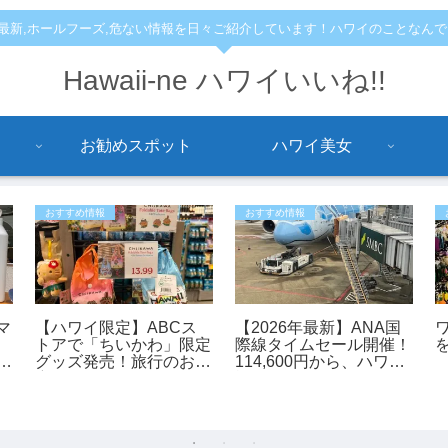
,最新,ホールフーズ,危ない情報を日々ご紹介しています！ハワイのことなん
Hawaii-ne ハワイいいね!!
お勧めスポット
ハワイ美女
おすすめ情報
おすすめ情報
マ
【ハワイ限定】ABCス
【2026年最新】ANA国
トアで「ちいかわ」限定
際線タイムセール開催！
も
グッズ発売！旅行のお土
114,600円から、ハワイ
産にもおすすめ♪
旅行がお得に予約できる
チャンス