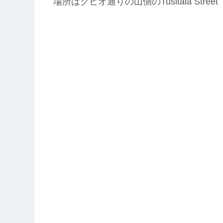
場所はクヒオ通りの山側のTusitala Street