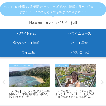
ハワイのお土産,お得,最新,ホールフーズ,危ない情報を日々ご紹介してい
ます！ハワイのことなんでも相談にのります！！
Hawaii-ne ハワイいいね!!
ハワイお勧め
ハワイニュース
危ないハワイ情報
ハワイ美女
ハワイ土産
お問い合わせ
アクティビティー
ひとり旅
お
オ
【ハワイ】ハナウマ湾が8月に一時
「ハワイ美女ウェンズデー」夢の
指原
バッ
閉鎖へ！下水道設備更新工事のた
ようなオーシャンビューと人の温
の
め9日間クローズ
もりに感動！あかねさんの1人ハワ
イ滞在記