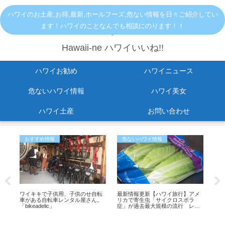
ハワイのお土産,お得,最新,ホールフーズ,危ない情報を日々ご紹介してい
ます！ハワイのことなんでも相談にのります！！
Hawaii-ne ハワイいいね!!
ハワイお勧め
ハワイニュース
危ないハワイ情報
ハワイ美女
ハワイ土産
お問い合わせ
おすすめ情報
危ないハワイ情報
ハ
の
ワイキキで子供用、子供のせ自転
最新情報更新【ハワイ旅行】アメ
【ハ
温
車がある自転車レンタル屋さん。
リカで寄生虫「サイクロスポラ
ー
ハワ
「bikeadelic」
症」が過去最大規模の流行 レタ
味
スが感染源の可能性も
シ