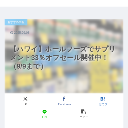
おすすめ情報
2025.09.08
【ハワイ】ホールフーズでサプリ
メント33％オフセール開催中！
（9/9まで）
X
Facebook
はてブ
LINE
コピー