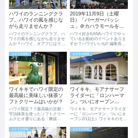
ハワイのランニングクラ
2019年11月9日（土曜
ブ。ハワイの風を感じな
日）「バーガーバッシ
がら走りませんか？
ュ」＠カハラモールを見
逃すな
ハワイのランニングクラブ。ハ
ハワイ好きKANAハワイでやっ
ワイの風を感じながら走りませ
ているお勧めのイベントありま
んか？ハワイ、オアフにはラン
すか？ハワイいいね!! 編集長
ニングクラブがいくつかありま
AKA11月9日（土）カハラモー
す。ハワイのランナーと一緒に
ルで、ハンバーガーのイベント
おすすめ情報
おすすめ情報
ハワイを走ることができます。
やってますよ。ローカルが多く
今回はホノルルマラソンに向け
集まるイベントになりそうなの
たランニングクリニックの
で是非チェックしてみてくださ
Honolulu M...
い。20...
ワイキキでハワイ限定の
ワイキキ、モアナサーフ
最高級に美味しい抹茶ソ
ライダーに「ロンハーマ
フトクリームはいかが？
ン」ついにオープン
2/11(土）
ハワイ限定？？最高級の京都・
ワイキキ、モアナサーフライダ
宇治抹茶を使ったソフトクリー
ーに「ロンハーマン」ついにオ
ムクヒオ通りにある「舞妓
ープン2/11(土）ワイキキのモア
（Matcha Cafe MAIKO）」で
ナサーフライダーにカリフォル
は、最高級の京都・宇治抹茶を
ニア発のセレクトショップ「ロ
おすすめ情報
おすすめ情報
使ったソフトクリームが食べら
ンハーマン」がついにオープン