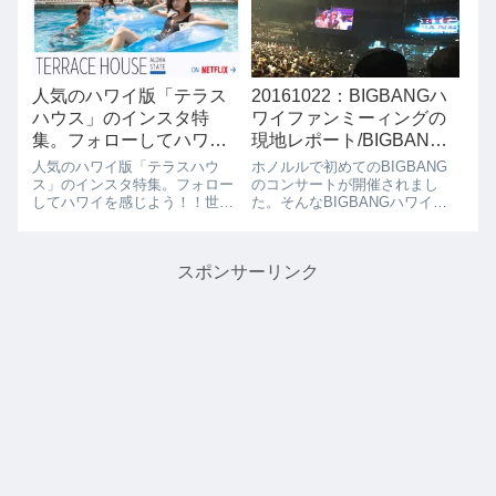
れちゃいます。ハワイに来た
します。2/11(土) 12PMにオープ
ら、パイナップルのソフトクリ
ンです。昨日は店舗の中では...
ームもい...
人気のハワイ版「テラス
20161022：BIGBANGハ
ハウス」のインスタ特
ワイファンミーィングの
集。フォローしてハワイ
現地レポート/BIGBANG
を感じよう！！
が泊まったホテルはあそ
人気のハワイ版「テラスハウ
ホノルルで初めてのBIGBANG
こですね。(ヒントあり)
ス」のインスタ特集。フォロー
のコンサートが開催されまし
してハワイを感じよう！！世界
た。そんなBIGBANGハワイフ
中で話題となっているハワイ版
ァンミーティングの現地の様子
テラスハウス
をレポートです。会場の様子は
「TERRACEHOUSE ALOHA
こんな感じです。日本のコンサ
スポンサーリンク
STATE」ですが、ハワイ好きな
ートの規模の約1/10でしょう
らやっぱり外せないですね。ハ
か？こんな近くで見れるなんて
ワイ版テラスハウス...
最高です...