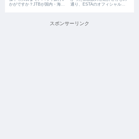
かがですか？JTBが国内・海外
通り、ESTAのオフィシャルホ
旅行のタイムセールを開催中で
ームページでアナウンスされて
す。このチャンスは 4月8日
いますが、ESTAが即時発行が
（火）23:59まで！予約期間限定
なくなりました。ハワイに行く
スポンサーリンク
の割引キャンペーン！ハワイ旅
前には必ずチェックしてくださ
行を計画している方に見逃せな
い！！ESTA（エスタ）がなく
いお...
てハワイ...