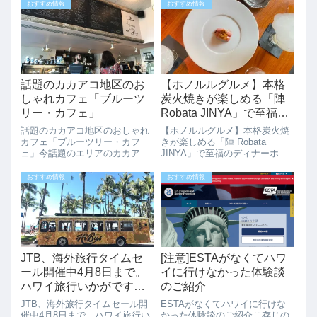
サンロレンツォのビキニがなん
オープン予定で準備を進めてい
おすすめ情報
おすすめ情報
と80%OFFセールやってます。
ましたが、工事のパネルがとれ
セール期間は、11/11(土...
お店のドアにはOpening Soonの
文字が出ていました。ワイキキ
ビー...
話題のカカアコ地区のお
【ホノルルグルメ】本格
しゃれカフェ「ブルーツ
炭火焼きが楽しめる「陣
リー・カフェ」
Robata JINYA」で至福の
ディナー
話題のカカアコ地区のおしゃれ
【ホノルルグルメ】本格炭火焼
カフェ「ブルーツリー・カフ
きが楽しめる「陣 Robata
ェ」今話題のエリアのカカアコ
JINYA」で至福のディナーホノ
には、続々と新しいレストラン
ルル、カカアコエリアにある、
やショップがオープンしていま
話題の炭火焼き居酒屋 「陣
おすすめ情報
おすすめ情報
す。そんな話題のエリアでゆっ
Robata JINYA」 のご紹介で
くりできるカフェがここ「ブル
す。「陣 Robata JINYA」って
ーツリー・カフェ」です。 バリ
どんなお店？日...
スタが淹れる本格...
JTB、海外旅行タイムセ
[注意]ESTAがなくてハワ
ール開催中4月8日まで。
イに行けなかった体験談
ハワイ旅行いかがです
のご紹介
か？
JTB、海外旅行タイムセール開
ESTAがなくてハワイに行けな
催中4月8日まで。ハワイ旅行い
かった体験談のご紹介こ存じの