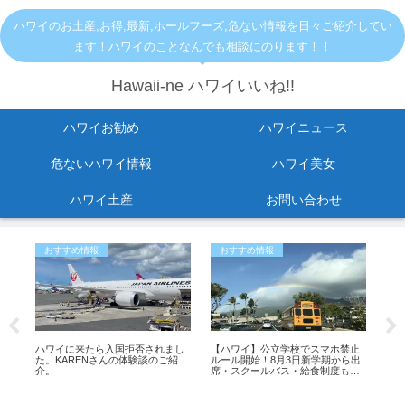
ハワイのお土産,お得,最新,ホールフーズ,危ない情報を日々ご紹介してい
ます！ハワイのことなんでも相談にのります！！
Hawaii-ne ハワイいいね!!
ハワイお勧め
ハワイニュース
危ないハワイ情報
ハワイ美女
ハワイ土産
お問い合わせ
おすすめ情報
おすすめ情報
お
ハワイに来たら入国拒否されまし
【ハワイ】公立学校でスマホ禁止
ワ
た。KARENさんの体験談のご紹
ルール開始！8月3日新学期から出
方
介。
席・スクールバス・給食制度も変
ル
更