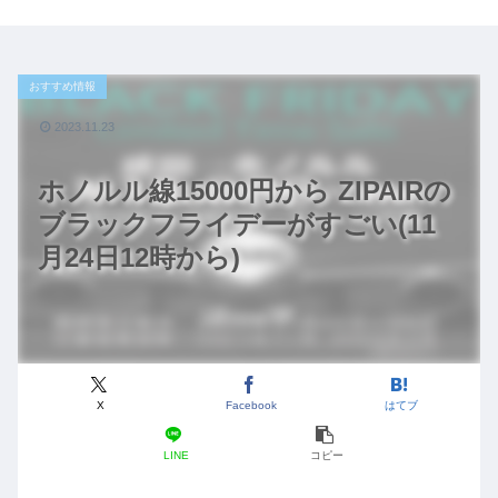
おすすめ情報
2023.11.23
ホノルル線15000円から ZIPAIRの
ブラックフライデーがすごい(11
月24日12時から)
X
Facebook
はてブ
LINE
コピー