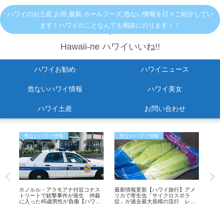
ハワイのお土産,お得,最新,ホールフーズ,危ない情報を日々ご紹介してい
ます！ハワイのことなんでも相談にのります！！
Hawaii-ne ハワイいいね!!
ハワイお勧め
ハワイニュース
危ないハワイ情報
ハワイ美女
ハワイ土産
お問い合わせ
危ないハワイ情報
危ないハワイ情報
お
直す
ホノルル・アラモアナ付近コナス
最新情報更新【ハワイ旅行】アメ
【
トリートで銃撃事件が発生 仲裁
リカで寄生虫「サイクロスポラ
ルー
に入った45歳男性が負傷【ハワイ
症」が過去最大規模の流行 レタ
席
最新ニュース】
スが感染源の可能性も
更