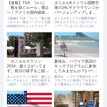
【速報】TSA、ついに
ダニエルKイノウエ国際空
「靴を脱ぐルール」廃止
港のJALサクララウンジが
へ！アメリカ国内線旅行
バージョンアップしまし
がちょっとラクに
た
【速報】TSA、ついに「靴を脱
ダニエルKイノウエ国際空港の
ぐルール」廃止へ！アメリカ国
JALサクララウンジがバージョ
内線旅行がちょっとラクにアメ
ンアップしましたダニエルKイ
リカの空港でのセキュリティチ
ノウエ国際空港のJALサクララ
ェックといえば――「靴を脱い
ウンジがバージョンアップしま
おすすめ情報
アクティビティー
で、トレーに入れる」あの面倒
した。以前はインスタント系の
なルール。それがなんと、つい
料理しかなかったのですが、カ
に廃止されることになりまし
レーや豚汁など暖かい料理が導
た！TSAが靴脱...
入されました...
「ホノルルマラソン
夏休み、ハワイで英語の
2016」盛り上がってま
キッズプログラムに参加
す。前日の様子をご紹
してみませんか？[パーム
介！！
スイングリッシュ]
ホノルルマラソン前日、盛り上
夏休み、ハワイで英語のキッズ
がってきました。前日の様子を
プログラムに参加してみません
ご紹介！！カピオラニ公園のゴ
か？夏休みにハワイで英語のキ
ール地点では、皆記念撮影をし
ッズプログラムに参加してみま
て「ホノルルマラソン」に向け
せんか？今年の夏はハワイでパ
おすすめ情報
おすすめ情報
テンションアップしています。
ームスイングリッシュのキッズ
新イベントのカラカウア メリー
プログラムが開催されます。
マイルも盛り上がっていました
（IIE Hawaiiのサマースクール