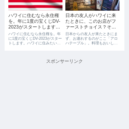
今年から始まっ...
は開催中...
ハワイに住むなら永住権
日本の友人がハワイに来
を。年に1度の宝くじDV-
たときに、このお店がフ
2023がスタートします。
ァーストチョイス？それ
ハワイに住みたい人は申
は納得です。ハッピーア
ハワイに住むなら永住権を。年
日本からの友人が来たときにま
請をお忘れなく、
ワーもあるよ！！
に1度の宝くじDV-2023がスター
ず、お連れするのがここ「アロ
トします。ハワイに住みたい人
ハテーブル」。料理もおいしい
は申請をお忘れなく、今年もこ
し、雰囲気も最高です。いまま
の時期がやってきました、1年
で、ここに友人を連れてきて後
経つのが早いですね。このサイ
悔したことはありません。日本
スポンサーリンク
トをみていただいている方で、
でも大人気で、ここハワイでも
ハワイに住みたいと願っている
ローカルから旅行客まで大人気
人少なか...
のお店のひとつで...