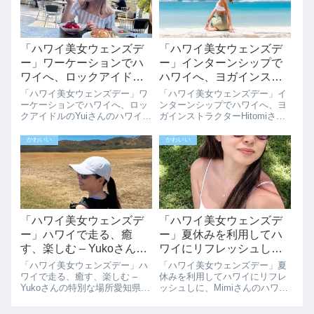
ており、2回目のインタビュー
くこと、写真を撮ること、そ...
になり...
「ハワイ美女ウェンズデ
「ハワイ美女ウェンズデ
ー」ワーケーションでハ
ー」インターンシップで
ワイへ、ロックアイドル
ハワイへ、ヨガインスト
のYuiさんのハワイワーケ
ラクターHitomiさんのハ
「ハワイ美女ウェンズデー」ワ
「ハワイ美女ウェンズデー」イ
ーション
ワイライフ
ーケーションでハワイへ、ロッ
ンターンシップでハワイへ、ヨ
クアイドルのYuiさんのハワイワ
ガインストラクターHitomiさん
ーケーションモデル、デザイナ
のハワイライフインターシップ
ー、ロックアイドルのYuiさんの
でハワイ在住し、ハワイサップ
かわいい
かわいい
ハワイワーケーションをインタ
ヨガ協会の資格を取得されたヨ
ビューさせていただきました。
ガインストラクターHitomiさん
1回目の2019年のインタビュー
のハワイ生活をインタビューさ
はこ...
せて...
「ハワイ美女ウェンズデ
「ハワイ美女ウェンズデ
ー」ハワイで走る、癒
ー」夏休みを利用してハ
す、楽しむ – Yukoさんの
ワイにリフレッシュし
特別な場所
に、Mimiさんのハワイ旅
「ハワイ美女ウェンズデー」ハ
「ハワイ美女ウェンズデー」夏
ワイで走る、癒す、楽しむ –
休みを利用してハワイにリフレ
Yukoさんの特別な場所愛知県名
ッシュしに、Mimiさんのハワイ
古屋市にてエステティシャンを
旅昨年もハワイ長期滞在をイン
しているyukoです！趣味はラン
タビューさせていただいたMimi