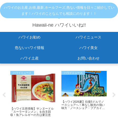
ハワイのお土産,お得,最新,ホールフーズ,危ない情報を日々ご紹介してい
ます！ハワイのことなんでも相談にのります！！
Hawaii-ne ハワイいいね!!
ハワイお勧め
ハワイニュース
危ないハワイ情報
ハワイ美女
ハワイ土産
お問い合わせ
ハワイニュース
ハワイニュース
お
止
【ハワイ2026夏】往復5ドルでノ
【2
ら出
ースショアへ！車なし観光の強い
セー
変
味方「ノースショア・フアカイ」
イ
【ハワイ注意情報】サンヌードル
シャトルが運行開始！
ス
「スーラータンメン」を自主回
収！魚アレルギーの方は要注意