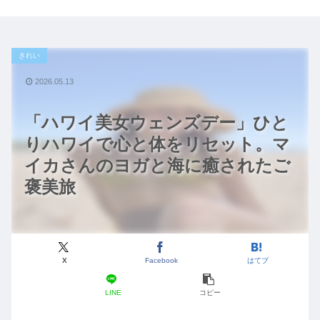
きれい
2026.05.13
「ハワイ美女ウェンズデー」ひと
りハワイで心と体をリセット。マ
イカさんのヨガと海に癒されたご
褒美旅
X
Facebook
はてブ
LINE
コピー