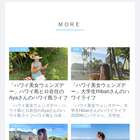
ハワイ在住
留学
「ハワイ美女ウェンズデ
「ハワイ美女ウェンズデ
ー」ハワイ島ヒロ在住の
ー」大学生Hibariさんのハ
Ayaさんのハワイ島ライフ
ワイライフ
「ハワイ美女ウェンズデー」ハ
「ハワイ美女ウェンズデー」大
ワイ島ヒロ在住のAyaさんのハ
学生Hibariさんのハワイライフ
ワイ島ライフハワイ島ヒロ在住
2020年にハワイへ、大学生
のAyaさんのハワイ島ライフを
Hibariさんのハワイライフをイ
インタビューさせていただきま
ンタビューさせていただきまし
かわいい
ハワイ在住
した。Ayaさんには、2020年に
た。HIBARIです。長崎で生まれ
もインタビューさせていただい
育ちました。趣味はカフェに行