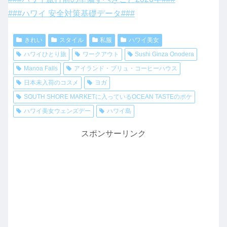
###ハワイ 安全対策基礎データ###
きれい
スタイル
私服
ハワイ美女
ハワイひとり旅
ワークアウト
Sushi Ginza Onodera
Manoa Falls
アイランド・ブリュ・コーヒーハウス
日本未入荷のコスメ
ヨガ
SOUTH SHORE MARKETに入っているOCEAN TASTEのポケ
ハワイ美女ウェンズデー
ハワイ島
スポンサーリンク