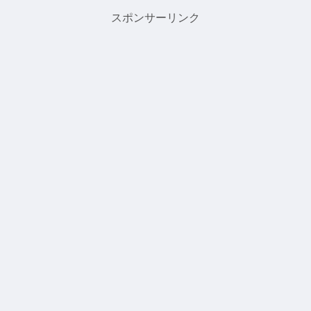
ニングとマラソン。ハワイでの
さんが夏休みを利用してハワイ
スポンサーリンク
ランニングは、夏冬問わず日本
に遊びに来られていたのでまた
より過ごしやすいのもあって最
インタビューさせていただきま
高に気...
した！！...