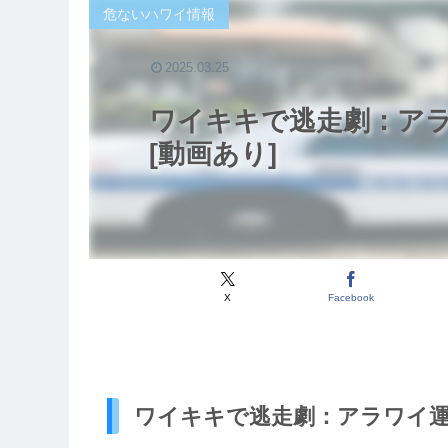
危ないハワイ情報
2025.03.25
ワイキキで逃走劇：ア
[動画あり]
X
Facebook
ワイキキで逃走劇：アラワイ運