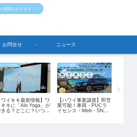
でも相談にのります！！
お問合せ
ニュース
おすすめ情報
ハワイ情報
危ないハワ
【ワイキキ最新情報】ワ
【ハワイ事業譲渡】即営
最新情
キキに「Alo Yoga」が
業可能！車両・PUCラ
行】ア
できる？どこに？いつで
イセンス・Web・SNS
「サイ
きる？
付きのプライベートツア
過去最
ー会社
タスが