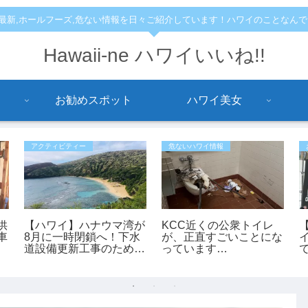
,最新,ホールフーズ,危ない情報を日々ご紹介しています！ハワイのことなん
Hawaii-ne ハワイいいね!!
お勧めスポット
ハワイ美女
アクティビティー
危ないハワイ情報
供
【ハワイ】ハナウマ湾が
KCC近くの公衆トイレ
車
8月に一時閉鎖へ！下水
が、正直すごいことにな
イ
道設備更新工事のため9
っています…
日間クローズ