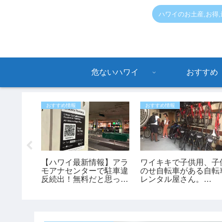
ハワイのお土産,お得
危ないハワイ
おすすめ
おすすめ情報
おすすめ情報
ュース】
【ハワイ最新情報】アラ
ワイキキで子供用、子
ボックス
モアナセンターで駐車違
のせ自転車がある自転
落 53
反続出！無料だと思って
レンタル屋さん。
ヘリで救
停めると最大150ドルの
「bikeadelic」
罰金も