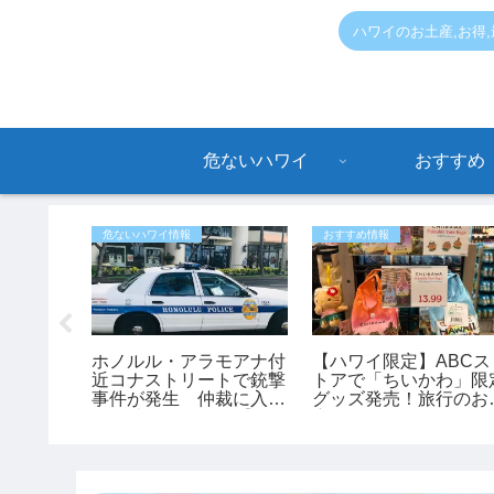
ハワイのお土産,お得
危ないハワイ
おすすめ
危ないハワイ情報
おすすめ情報
渡】即営
ホノルル・アラモアナ付
【ハワイ限定】ABCス
PUCラ
近コナストリートで銃撃
トアで「ちいかわ」限
・SNS
事件が発生 仲裁に入っ
グッズ発売！旅行のお
ートツア
た45歳男性が負傷【ハ
産にもおすすめ♪
ワイ最新ニュース】