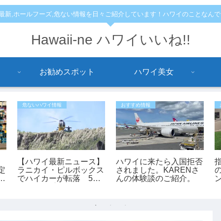
,最新,ホールフーズ,危ない情報を日々ご紹介しています！ハワイのことなん
Hawaii-ne ハワイいいね!!
お勧めスポット
ハワイ美女
危ないハワイ情報
おすすめ情報
【ハワイ最新ニュース】
ハワイに来たら入国拒否
定
ラニカイ・ピルボックス
されました。KARENさ
土
でハイカーが転落 53
んの体験談のご紹介。
歳女性が重傷、ヘリで救
助（動画あり）