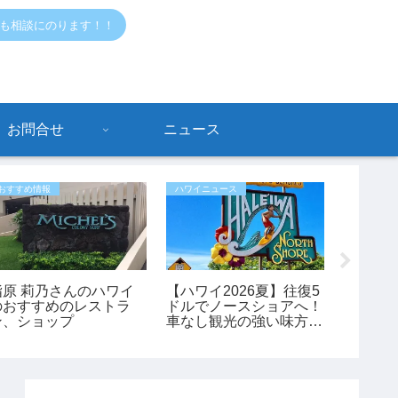
でも相談にのります！！
お問合せ
ニュース
おすすめ情報
ハワイニュース
おすすめ情
指原 莉乃さんのハワイ
【ハワイ2026夏】往復5
【202
のおすすめのレストラ
ドルでノースショアへ！
際線タ
ン、ショップ
車なし観光の強い味方
114,
「ノースショア・フアカ
旅行が
イ」シャトルが運行開
チャン
始！