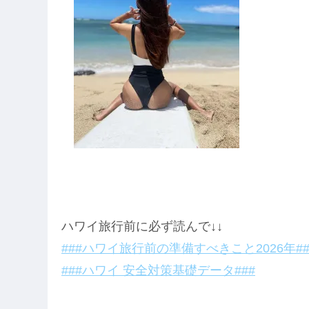
ハワイ旅行前に必ず読んで↓↓
###ハワイ旅行前の準備すべきこと2026年##
###ハワイ 安全対策基礎データ###