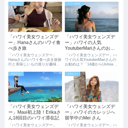
ライフを楽しむArisaさんにハワ
ハワイは3歳。大人になってか
かわいい
ハワイ在住
イサーフとリップをインタビュ
らのハワイ旅行が楽しすぎて、
ーさせていただきました。再び
母娘ですっかりハワイ病拗らせ
お邪魔します♡@arinko...
てます♡コロナ禍明け以降は年
1回以上でハワ...
「ハワイ美女ウェンズデ
「ハワイ美女ウェンズデ
ー」Hanaさんのハワイ食
ー」ハワイの人気
べ歩き旅
YoutuberMariさんのお勧
めは？
「ハワイ美女ウェンズデー」
「ハワイ美女ウェンズデー」ハ
Hanaさんのハワイ食べ歩き旅旅
ワイの人気YoutuberMariさんの
行と美味しいもの巡りが趣味の
お勧めは？「14歳からUstream
Hanaさん、ハワイの食べ歩き旅
やツイキャスでDJ配信をしてい
をインタビューさせていただき
て、選曲は80年代が好き。昨年
かわいい
かわいい
ました。都内在住28歳の会社員
からDJ Bee Hawaiiという
です。大学3年までは神奈川県
YouTubeチャンネルを始めて現
の逗子に住んでいました。その
在はハ...
ため海は...
「ハワイ美女ウェンズデ
「ハワイ美女ウェンズデ
ー」Maui初上陸！Erikaさ
ー」ハワイのカレッジへ
ん18回目のハワイ滞在記
留学中のMei さん
「ハワイ美女ウェンズデー」
「ハワイ美女ウェンズデー」ハ