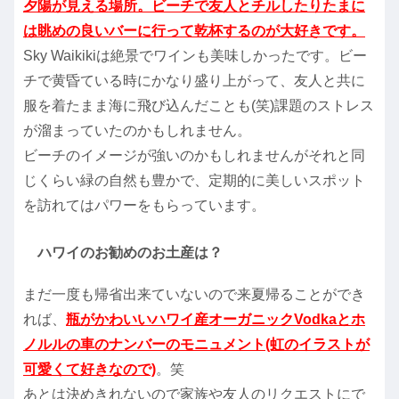
夕陽が見える場所。ビーチで友人とチルしたりたまに
は眺めの良いバーに行って乾杯するのが大好きです。
Sky Waikikiは絶景でワインも美味しかったです。ビー
チで黄昏ている時にかなり盛り上がって、友人と共に
服を着たまま海に飛び込んだことも(笑)課題のストレス
が溜まっていたのかもしれません。
ビーチのイメージが強いのかもしれませんがそれと同
じくらい緑の自然も豊かで、定期的に美しいスポット
を訪れてはパワーをもらっています。
ハワイのお勧めのお土産は？
まだ一度も帰省出来ていないので来夏帰ることができ
れば、
瓶がかわいいハワイ産オーガニックVodkaとホ
ノルルの車のナンバーのモニュメント(虹のイラストが
可愛くて好きなので)
。笑
あとは決めきれないので家族や友人のリクエストにで