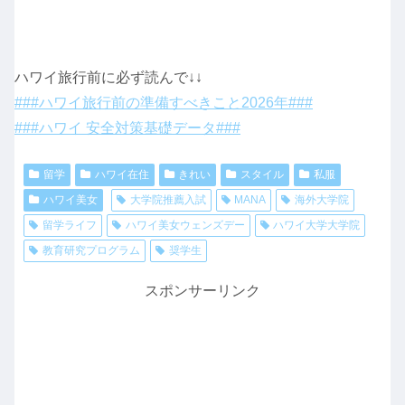
ハワイ旅行前に必ず読んで↓↓
###ハワイ旅行前の準備すべきこと2026年###
###ハワイ 安全対策基礎データ###
留学
ハワイ在住
きれい
スタイル
私服
ハワイ美女
大学院推薦入試
MANA
海外大学院
留学ライフ
ハワイ美女ウェンズデー
ハワイ大学大学院
教育研究プログラム
奨学生
スポンサーリンク