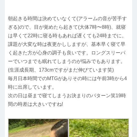
朝起きる時間は決めていなくて(アラームの音が苦手す
ぎる)ので、目が覚めたら起きて(大体7時〜8時)、就寝
は早くて22時に寝る時もあれば遅くても24時までに。
課題が大変な時は夜更かししますが、基本早く寝て早
く起きた方が心身の調子も良いです。ロングスリーパ
ーでいつまでも眠れてしまうのが悩みでもあります。
(生涯成長期、173cmですがまだ伸びています笑)
毎月日本時間でのMTGがありその時には午前3時から4
時に出席しています。
次の日は昼まで寝てしまうお決まりのパターン笑19時
間の時差は大きいですね!