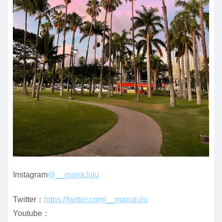
Instagram
@__mana.lulu
Twitter：
https://twitter.com/__manalulu
Youtube：