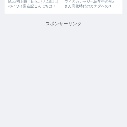
Maui初上陸！Erikaさん18回目
ワイのカレッジへ留学中のMei
のハワイ滞在記こんにちは！ハ
さん高校時代のカナダへの１年
ワイが大好きでリピーターの
間の留学を経て、今年ハワイの
erikaと申します初めてのハワイ
カレッジへ２年間留学中のMei
は生後9ヶ月の時、今回の滞在
さん。カナダ留学時代は、氷点
スポンサーリンク
は18回目でした2023年2024年1.
下20℃にもなるアルバータ州に
今回のハワイ旅行で一...
留学しており、日本人も全くな
いない環...