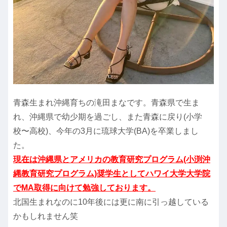
青森生まれ沖縄育ちの滝田まなです。青森県で生ま
れ、沖縄県で幼少期を過ごし、また青森に戻り(小学
校〜高校)、今年の3月に琉球大学(BA)を卒業しまし
た。
現在は沖縄県とアメリカの教育研究プログラム(小渕沖
縄教育研究プログラム)奨学生としてハワイ大学大学院
でMA取得に向けて勉強しております。
北国生まれなのに10年後には更に南に引っ越している
かもしれません笑