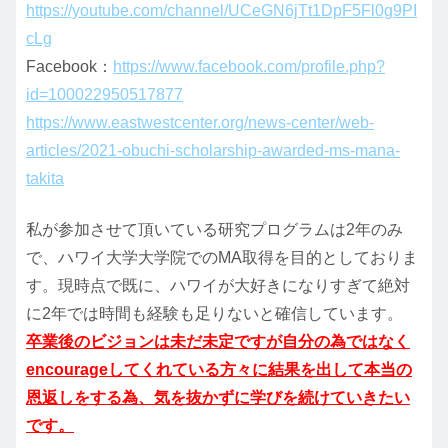
https://youtube.com/channel/UCeGN6jTt1DpF5Fl0g9PI
cLg
Facebook：
https://www.facebook.com/profile.php?
id=100022950517877
https://www.eastwestcenter.org/news-center/web-
articles/2021-obuchi-scholarship-awarded-ms-mana-
takita
私が参加させて頂いている研究プログラムは2年のみ
で、ハワイ大学大学院でのMA取得を目的としておりま
す。現時点で既に、ハワイが大好きになりすぎて絶対
に2年では時間も経験も足りないと確信しています。
卒業後のビジョンは未だ未定ですが自分の為ではなく
encourageしてくれている方々に結果を出して本当の
恩返しをする為、気を抜かずに学びを続けていきたい
です。