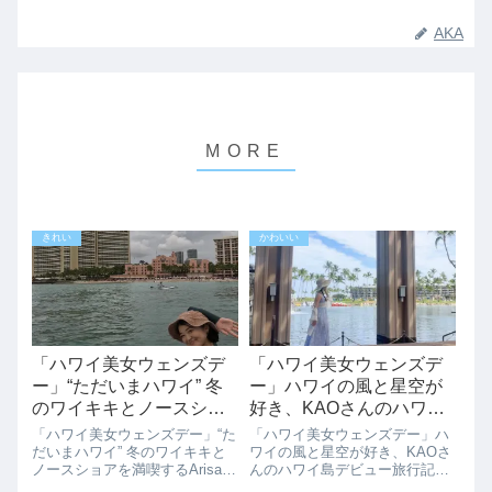
AKA
きれい
かわいい
「ハワイ美女ウェンズデ
「ハワイ美女ウェンズデ
ー」“ただいまハワイ” 冬
ー」ハワイの風と星空が
のワイキキとノースショ
好き、KAOさんのハワイ
アを満喫するArisaさんの
島デビュー旅行記
「ハワイ美女ウェンズデー」“た
「ハワイ美女ウェンズデー」ハ
サーフトリップ
だいまハワイ” 冬のワイキキと
ワイの風と星空が好き、KAOさ
ノースショアを満喫するArisaさ
んのハワイ島デビュー旅行記名
んのサーフトリップサーフィン
古屋で会社員をしています。初