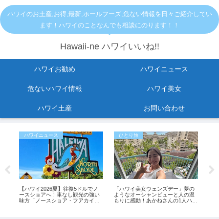
ハワイのお土産,お得,最新,ホールフーズ,危ない情報を日々ご紹介してい
ます！ハワイのことなんでも相談にのります！！
Hawaii-ne ハワイいいね!!
ハワイお勧め
ハワイニュース
危ないハワイ情報
ハワイ美女
ハワイ土産
お問い合わせ
ハワイニュース
ひとり旅
お
ス
【ハワイ2026夏】往復5ドルでノ
「ハワイ美女ウェンズデー」夢の
【2
裁
ースショアへ！車なし観光の強い
ようなオーシャンビューと人の温
セー
ワイ
味方「ノースショア・フアカイ」
もりに感動！あかねさんの1人ハワ
イ
シャトルが運行開始！
イ滞在記
ス