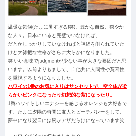
温暖な気候(たまに暑すぎる!笑)、豊かな自然、穏やか
な人々。日本にいると完璧でいなければ、
だとかしっかりしていなければと神経を削られていた
けど大雑把な性格がさらに大らかになりました。
笑 いい意味でjudgmentが少ない事が大きな要因だと思
います。以前よりもまして、自他共に人間性や寛容性
を重視するようになりました。
ハワイの1番のお気に入りはサンセットで、空全体が柔
らかいピンクになったり幻想的な紫になったり。
1番ハワイらしいエナジーを感じるオレンジも大好きで
す。たまに夕陽の時間に友人とビーチバレーをして、
夢中になり翌日には腕がアザだらけになっています笑