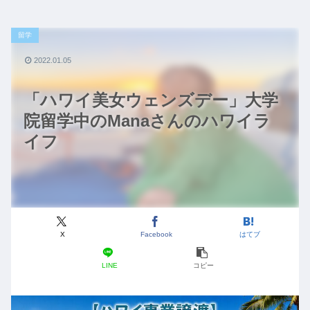
留学
2022.01.05
「ハワイ美女ウェンズデー」大学
院留学中のManaさんのハワイラ
イフ
X
Facebook
はてブ
LINE
コピー