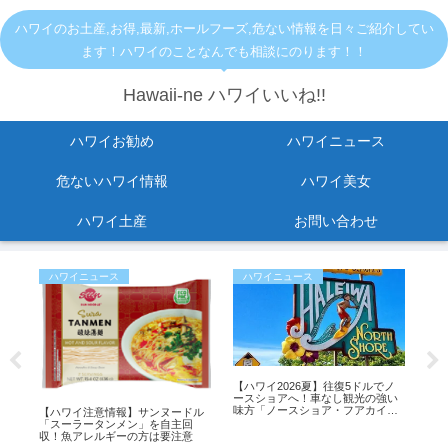
ハワイのお土産,お得,最新,ホールフーズ,危ない情報を日々ご紹介してい
ます！ハワイのことなんでも相談にのります！！
Hawaii-ne ハワイいいね!!
ハワイお勧め
ハワイニュース
危ないハワイ情報
ハワイ美女
ハワイ土産
お問い合わせ
ハワイニュース
ハワイニュース
お
し
【ハワイ2026夏】往復5ドルでノ
人気
紹
ースショアへ！車なし観光の強い
店舗
味方「ノースショア・フアカイ」
【ハワイ注意情報】サンヌードル
シャトルが運行開始！
「スーラータンメン」を自主回
収！魚アレルギーの方は要注意