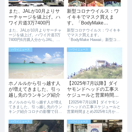
また、JALが10月よりサ
新型コロナウイルス：ワ
ーチャージを値上げ。ハ
イキキでマスク買えま
ワイ片道3万7400円
す。「BodyMake
Hawaii」
また、JALが10月よりサーチャ
新型コロナウイルス：ワイキキ
ージを値上げ。ハワイ片道3万
でマスク買えます。
7400円6月購入分からJAL、
「BodyMake Hawaii」新型コロ
ANAの燃油特別付加運賃（燃油
ナウイルスの影響でハワイで
サーチャージ）が大幅に引き上
も、マスクはもちろんトイレッ
ハワイニュース
ハワイニュース
げられ、8月よりANA、JALも更
トペーパー、サニタイザーが売
なる値上げを発表していまし
り切れで買えない状態が続いて
た。そして10月からまたJAL...
います。でも、マスクが買える
場所ありました...
ホノルルから引っ越す人
【2025年7月以降】ダイ
が増えてきました、引っ
ヤモンドヘッドの工事ス
越し先のランキング紹介
ケジュールと営業時間ま
とめ
ホノルルから引っ越す人が増え
【2025年7月以降】ダイヤモン
てきました、引っ越し先のラン
ドヘッドの工事スケジュールと
キング紹介コロナの影響で日本
営業時間まとめ2025年1月から
からの観光客が制限されている
始まっているダイヤモンドヘッ
中、ハワイに住んでいた人で日
ド州立記念碑の落石防止工事で
ハワイニュース
ハワイニュース
本に帰国したり、アメリカ本土
すが、9月5日までの予定で進行
に引っ越していく人が多くいま
中です。この工事の影響で、平