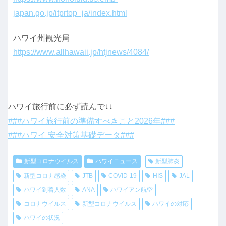
japan.go.jp/itprtop_ja/index.html
ハワイ州観光局
https://www.allhawaii.jp/htjnews/4084/
ハワイ旅行前に必ず読んで↓↓
###ハワイ旅行前の準備すべきこと2026年###
###ハワイ 安全対策基礎データ###
新型コロナウイルス
ハワイニュース
新型肺炎
新型コロナ感染
JTB
COVID-19
HIS
JAL
ハワイ到着人数
ANA
ハワイアン航空
コロナウイルス
新型コロナウイルス
ハワイの対応
ハワイの状況