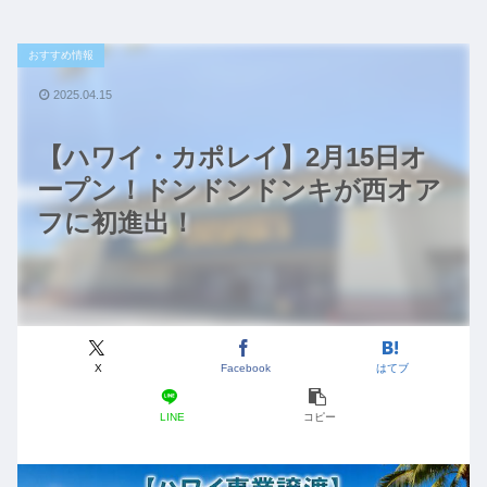
おすすめ情報
2025.04.15
【ハワイ・カポレイ】2月15日オ
ープン！ドンドンドンキが西オア
フに初進出！
X
Facebook
はてブ
LINE
コピー