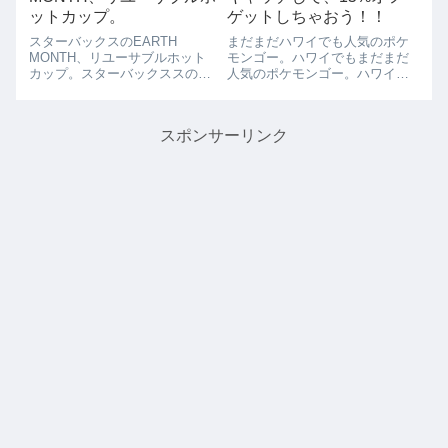
ットカップ。
ゲットしちゃおう！！
スターバックスのEARTH
まだまだハワイでも人気のポケ
MONTH、リユーサブルホット
モンゴー。ハワイでもまだまだ
カップ。スターバックススのリ
人気のポケモンゴー。ハワイの
ユーサブルカップ、EARTH
ポットラックでも、こんなピカ
MONTHのかわいい薄緑の新し
チューのマーマーレードが出て
いバージョンが販売されていま
いました！！ハワイでは、ポケ
スポンサーリンク
した。このリーユーサブルカッ
モンゴーの色々なプロもショー
プでスタバを購入すると、10セ
ンがあるのでお見逃しなく。こ
ント値引...
こに泊まるなら？...