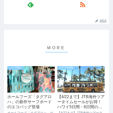
AKA
ハワイ限定
おすすめ情報
ホールフーズ「タグアロ
【4/22まで】JTB海外ツア
ハ」の新作サーフボード
ータイムセールがお得！
のエコバッグ登場
ハワイ5日間・6日間のお
すすめプラン
ホールフーズ「タグアロハ」の
【4/22まで】JTB海外ツアータ