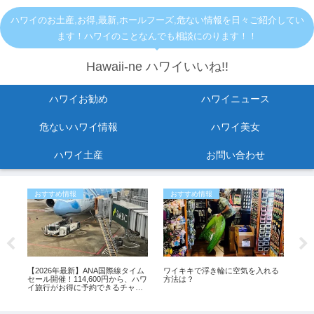
ハワイのお土産,お得,最新,ホールフーズ,危ない情報を日々ご紹介してい
ます！ハワイのことなんでも相談にのります！！
Hawaii-ne ハワイいいね!!
ハワイお勧め
ハワイニュース
危ないハワイ情報
ハワイ美女
ハワイ土産
お問い合わせ
おすすめ情報
おすすめ情報
お
に
【2026年最新】ANA国際線タイム
ワイキキで浮き輪に空気を入れる
ワ
？
セール開催！114,600円から、ハワ
方法は？
車
イ旅行がお得に予約できるチャン
「bi
ス