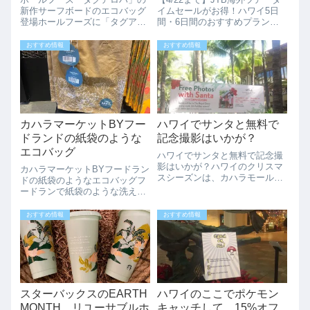
新作サーフボードのエコバッグ
イムセールがお得！ハワイ5日
登場ホールフーズに「タグアロ
間・6日間のおすすめプラン現
ハ」のエコバッグのサーフボー
在JTBでは、4月22日（水）
ド柄の新作トートバッグが出て
23:59までの期間限定で、海外ツ
おすすめ情報
おすすめ情報
いました。あざやかなブルーに
アーの「タイムセール」を開催
色々なサーフボードがかわいい
しています。特にハワイ（ホノ
ですね。ピンクと緑のエコバッ
ルル）へのツアーが非常にお得
クも可愛いですね...
に...
カハラマーケットBYフー
ハワイでサンタと無料で
ドランドの紙袋のような
記念撮影はいかが？
エコバッグ
ハワイでサンタと無料で記念撮
影はいかが？ハワイのクリスマ
カハラマーケットBYフードラン
スシーズンは、カハラモールや
ドの紙袋のようなエコバッグフ
アラモアナセンターでサンタク
ードランで紙袋のような洗える
ロースとの撮影ブースができま
リユーサブルバッグが販売され
す。多くの人々がサンタクロー
ていましたが、カハラマーケッ
おすすめ情報
おすすめ情報
スと一緒に写真をとってそれで
トBYフードランドでは茶色にシ
クリスマスカードを作ったりし
ンプルな白でのデザインのカハ
ます。ハワイに旅...
ラマーケットバージョンが販売
されています...
スターバックスのEARTH
ハワイのここでポケモン
MONTH、リユーサブルホ
キャッチして、15%オフ